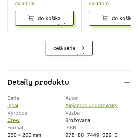
skladom
skladom
do košíka
do košíka
celá séria
Detaily produktu
Séria
Autor
Incal
Alejandro Jodorowsky
Výrobca
Väzba
Crew
Brožovaná
Formát
ISBN
260 x 200 mm
978-80-7449-029-3