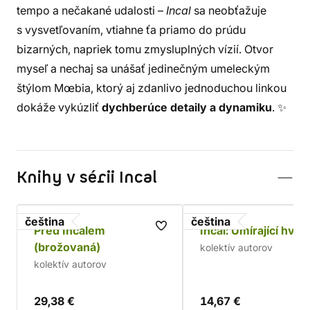
tempo a nečakané udalosti –
Incal
sa neobťažuje
s vysvetľovaním, vtiahne ťa priamo do prúdu
bizarných, napriek tomu zmysluplných vízií. Otvor
myseľ a nechaj sa unášať jedinečným umeleckým
štýlom Mœbia, ktorý aj zdanlivo jednoduchou linkou
dokáže vykúzliť
dychberúce detaily a dynamiku
. ✨
Knihy v sérii Incal
čeština
čeština
Před Incalem
Incal: Umírající hvě
(brožovaná)
kolektív autorov
kolektív autorov
29,38 €
14,67 €