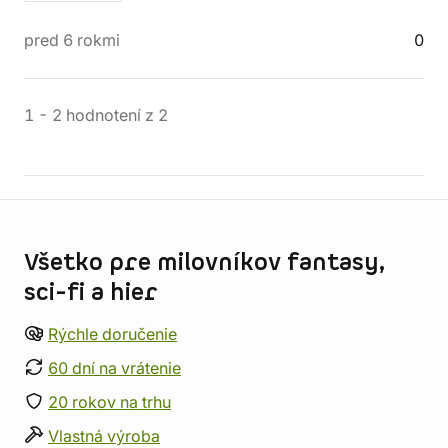
pred 6 rokmi
0
1
-
2
hodnotení
z
2
Informácie o obchode
Všetko pre milovníkov fantasy,
sci-fi a hier
Rýchle doručenie
60 dní na vrátenie
20 rokov na trhu
Vlastná výroba