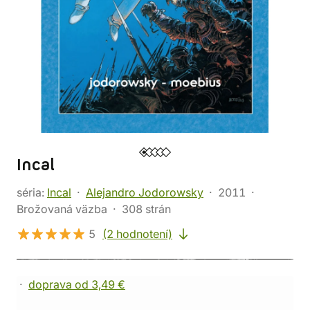
Incal
séria:
Incal
Alejandro Jodorowsky
2011
Brožovaná väzba
308 strán
5
(2 hodnotení)
doprava od 3,49 €