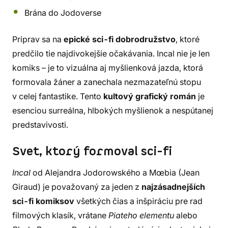
Brána do Jodoverse
Priprav sa na
epické sci-fi dobrodružstvo
, ktoré
predčilo tie najdivokejšie očakávania. Incal nie je len
komiks – je to vizuálna aj myšlienková jazda, ktorá
formovala žáner a zanechala nezmazateľnú stopu
v celej fantastike. Tento
kultový grafický román
je
esenciou surreálna, hlbokých myšlienok a nespútanej
predstavivosti.
Svet, ktorý formoval sci-fi
Incal
od Alejandra Jodorowského a Mœbia (Jean
Giraud) je považovaný za jeden z
najzásadnejších
sci-fi komiksov
všetkých čias a inšpiráciu pre rad
filmových klasík, vrátane
Piateho elementu
alebo