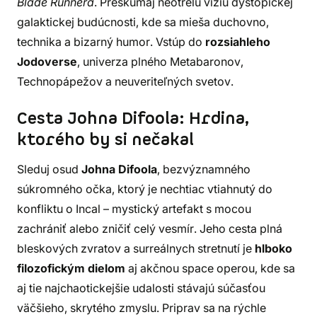
Blade Runnera
. Preskúmaj neotrelú víziu dystopickej
galaktickej budúcnosti, kde sa mieša duchovno,
technika a bizarný humor. Vstúp do
rozsiahleho
Jodoverse
, univerza plného Metabaronov,
Technopápežov a neuveriteľných svetov.
Cesta Johna Difoola: Hrdina,
ktorého by si nečakal
Sleduj osud
Johna Difoola
, bezvýznamného
súkromného očka, ktorý je nechtiac vtiahnutý do
konfliktu o Incal – mystický artefakt s mocou
zachrániť alebo zničiť celý vesmír. Jeho cesta plná
bleskových zvratov a surreálnych stretnutí je
hlboko
filozofickým dielom
aj akčnou space operou, kde sa
aj tie najchaotickejšie udalosti stávajú súčasťou
väčšieho, skrytého zmyslu. Priprav sa na rýchle