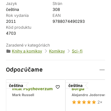
Jazyk
Strán
čeština
308
Rok vydania
EAN
2011
9788074490293
Kód produktu
4703
Zaradené v kategóriách
Knihy a komiksy
Komiksy
Sci-fi
Odporúčame
čeština
čeština
Incal: Psychoverzum
Borgia
Mark Russell
Alejandro Jodorowsky
2×