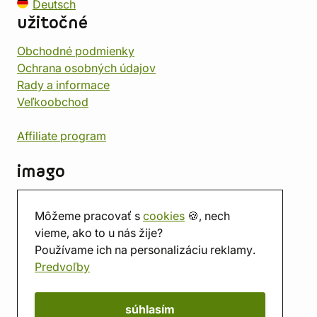
Deutsch
užitočné
Obchodné podmienky
Ochrana osobných údajov
Rady a informace
Veľkoobchod
Affiliate program
imago
Kontakt
Môžeme pracovať s
cookies
🍪, nech
Predajňa
vieme, ako to u nás žije?
Herňa
Používame ich na personalizáciu reklamy.
O nás
Predvoľby
Hodnotenie obchodu
Darčekové poukážky
Kalendár
súhlasím