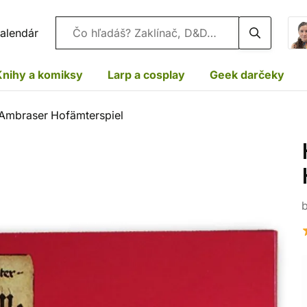
Vyhľadávanie
alendár
Knihy a komiksy
Larp a cosplay
Geek darčeky
 Ambraser Hofämterspiel