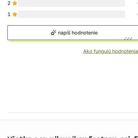
2
1
napíš hodnotenie
Ako fungujú hodnotenia
Informácie o obchode