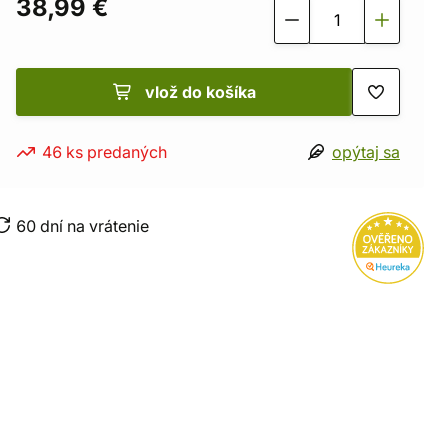
38,99 €
vlož do košíka
46 ks predaných
opýtaj sa
60 dní na vrátenie