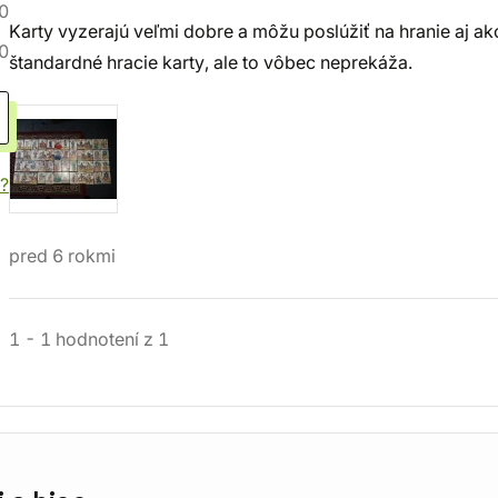
0
Karty vyzerajú veľmi dobre a môžu poslúžiť na hranie aj ak
0
štandardné hracie karty, ale to vôbec neprekáža.
?
pred 6 rokmi
1
-
1
hodnotení
z
1