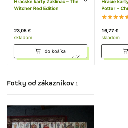
Hráčske karty Zaklínač – The
Hracie kart
Witcher Red Edition
Potter - Ch
23,05 €
16,77 €
skladom
skladom
do košíka
Fotky od zákazníkov
1