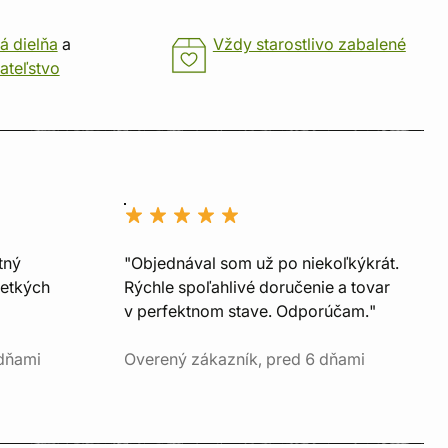
á dielňa
a
Vždy starostlivo zabalené
ateľstvo
tný
"Objednával som už po niekoľkýkrát.
šetkých
Rýchle spoľahlivé doručenie a tovar
v perfektnom stave. Odporúčam."
 dňami
Overený zákazník, pred 6 dňami