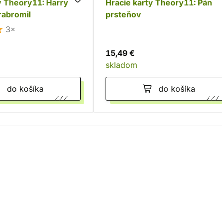
y Theory11: Harry
Hracie karty Theory11: Pán
rabromil
prsteňov
3×
15,49 €
skladom
do košíka
do košíka