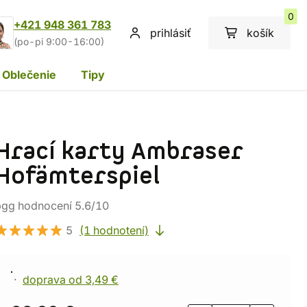
0
+421 948 361 783
prihlásiť
košík
(po-pi 9:00-16:00)
Oblečenie
Tipy
Hrací karty Ambraser
Hofämterspiel
bgg hodnocení 5.6/10
5
(1 hodnotení)
doprava od 3,49 €