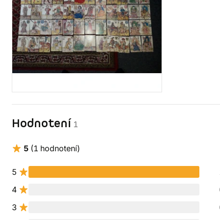
Hodnotení
1
5
(1 hodnotení)
5
4
3