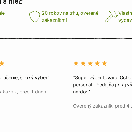
 a hier
nie
20 rokov na trhu, overené
Vlastn
zákazníkmi
vydav
oručenie, široký výber"
"Super výber tovaru, Ocho
personál, Predajňa je raj v
ákazník, pred 1 dňom
nerdov"
Overený zákazník, pred 4