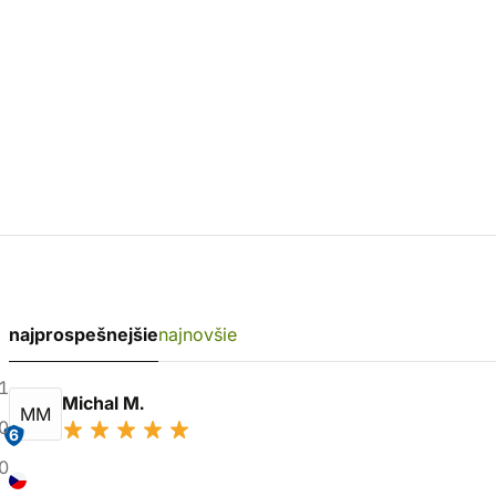
najprospešnejšie
najnovšie
1
Michal M.
MM
0
6
0