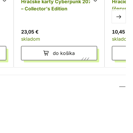
Hráčske karty Cyberpunk 2077
Hracie k
– Collector's Edition
(červeno
23,05 €
10,45 €
skladom
skladom
do košíka