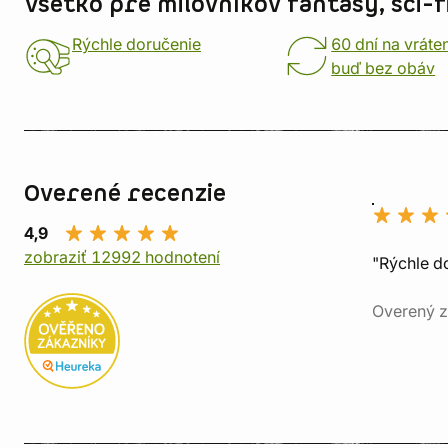
Všetko pre milovníkov fantasy, sci-fi
Rýchle doručenie
60 dní na vráte
buď bez obáv
Overené recenzie
4,9
zobraziť 12992 hodnotení
"Rýchle d
Overený z