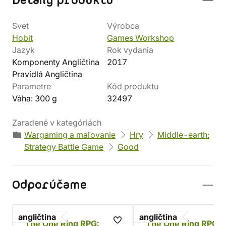
Detaily produktu
Svet
Výrobca
Hobit
Games Workshop
Jazyk
Rok vydania
Komponenty Angličtina
2017
Pravidlá Angličtina
Parametre
Kód produktu
Váha: 300 g
32497
Zaradené v kategóriách
Wargaming a maľovanie
Hry
Middle-earth:
Strategy Battle Game
Good
Odporúčame
angličtina
angličtina
The One Ring RPG:
The One Ring RPG: