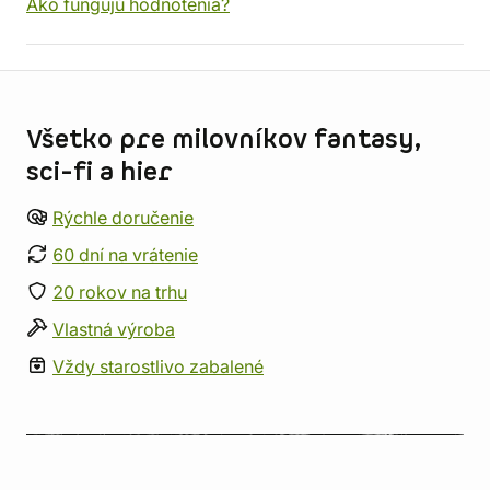
Ako fungujú hodnotenia?
Informácie o obchode
Všetko pre milovníkov fantasy,
sci-fi a hier
Rýchle doručenie
60 dní na vrátenie
20 rokov na trhu
Vlastná výroba
Vždy starostlivo zabalené