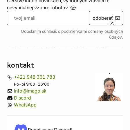
Čerstvé info o novinkách, výhodných zľavách či
nevyhnutnej vzbure
robotov
odoberať
Odoslaním súhlasíš s podmienkami ochrany
osobných
údajov
.
kontakt
+421 948 361 783
Po-pi 9:00-16:00
info@imago.sk
Discord
WhatsApp
Pridaj sa na Discord!