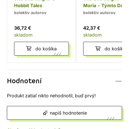
Hobbit Tales
Moria - Týmto Door
Durin
kolektív autorov
kolektív autorov
36,72 €
42,37 €
skladom
skladom
do košíka
do košíka
Hodnotení
Produkt zatiaľ nikto nehodnotil, buď prvý!
napíš hodnotenie