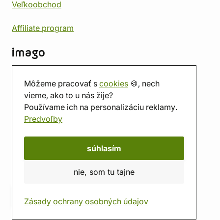
Veľkoobchod
Affiliate program
imago
Kontakt
Môžeme pracovať s
cookies
🍪, nech
Predajňa
vieme, ako to u nás žije?
Herňa
Používame ich na personalizáciu reklamy.
O nás
Predvoľby
Hodnotenie obchodu
Darčekové poukážky
Kalendár
súhlasím
imago.blog
nie, som tu tajne
Zásady ochrany osobných údajov