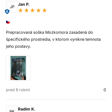
Jan P.
JP
6
Prepracovaná soška Mozkomora zasadená do
špecifického prostredia, v ktorom vynikne temnota
jeho postavy.
pred 6 rokmi
0
Radim K.
RK