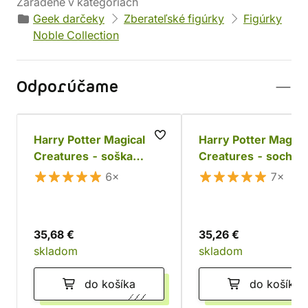
Zaradené v kategóriách
Geek darčeky
Zberateľské figúrky
Figúrky
Noble Collection
Odporúčame
Harry Potter Magical
Harry Potter Magica
Creatures - soška
Creatures - socha
Trolla
Aragoga
6×
7×
35,68 €
35,26 €
skladom
skladom
do košíka
do košíka