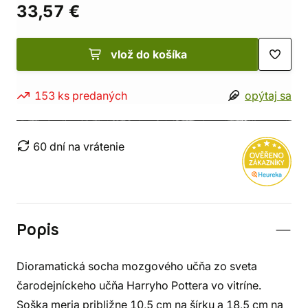
33,57 €
vlož do košíka
153 ks predaných
opýtaj sa
60 dní na vrátenie
Popis
Dioramatická socha mozgového učňa zo sveta
čarodejníckeho učňa Harryho Pottera vo vitríne.
Soška meria približne 10,5 cm na šírku a 18,5 cm na