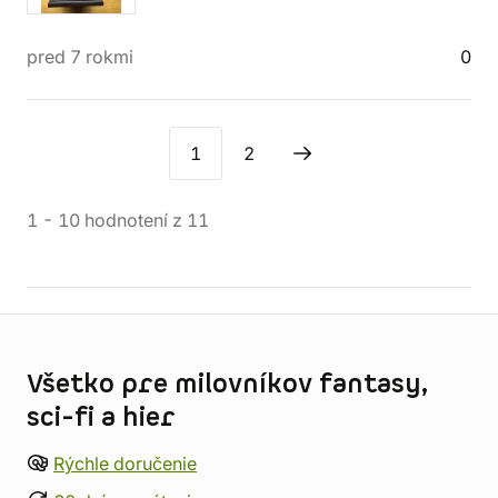
pred 7 rokmi
0
1
2
1
-
10
hodnotení
z
11
Informácie o obchode
Všetko pre milovníkov fantasy,
sci-fi a hier
Rýchle doručenie