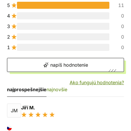
5
11
4
0
3
0
2
0
1
0
napíš hodnotenie
Ako fungujú hodnotenia?
najprospešnejšie
najnovšie
Jiří M.
JM