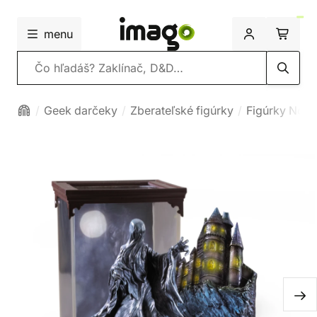
menu
Vyhľadávanie
Geek darčeky
Zberateľské figúrky
Figúrky Nobl