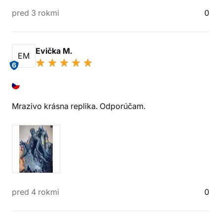
pred 3 rokmi
0
Evička M.
EM
6
Mrazivo krásna replika. Odporúčam.
pred 4 rokmi
0