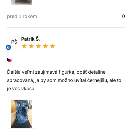
pred 1 rokom
0
Patrik Š.
PŠ
6
Ďalšia veľmi zaujímavá figúrka, opäť detailne
spracovaná, ja by som možno uvítal černejšiu, ale to
je vec vkusu