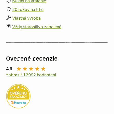
60 dní na vrátenie
20 rokov na trhu
Vlastná výroba
Vždy starostlivo zabalené
Overené recenzie
4,9
zobraziť 12992 hodnotení