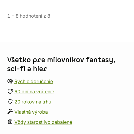
1
-
8
hodnotení
z
8
Informácie o obchode
Všetko pre milovníkov fantasy,
sci-fi a hier
Rýchle doručenie
60 dní na vrátenie
20 rokov na trhu
Vlastná výroba
Vždy starostlivo zabalené