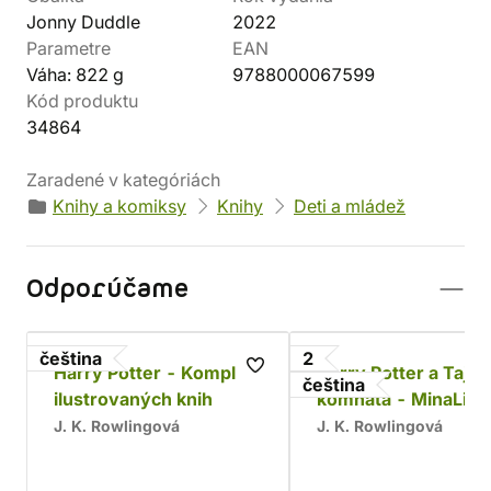
Jonny Duddle
2022
Parametre
EAN
Váha: 822 g
9788000067599
Kód produktu
34864
Zaradené v kategóriách
Knihy a komiksy
Knihy
Deti a mládež
Odporúčame
čeština
2
Harry Potter - Komplet
Harry Potter a Taje
čeština
ilustrovaných knih
komnata - MinaLim
J. K. Rowlingová
J. K. Rowlingová