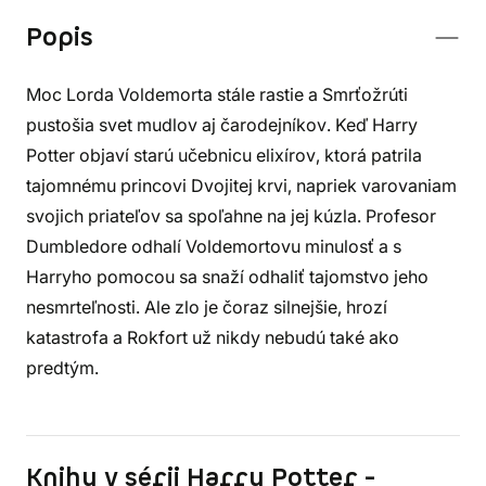
Popis
Moc Lorda Voldemorta stále rastie a Smrťožrúti
pustošia svet mudlov aj čarodejníkov. Keď Harry
Potter objaví starú učebnicu elixírov, ktorá patrila
tajomnému princovi Dvojitej krvi, napriek varovaniam
svojich priateľov sa spoľahne na jej kúzla. Profesor
Dumbledore odhalí Voldemortovu minulosť a s
Harryho pomocou sa snaží odhaliť tajomstvo jeho
nesmrteľnosti. Ale zlo je čoraz silnejšie, hrozí
katastrofa a Rokfort už nikdy nebudú také ako
predtým.
Knihy v sérii Harry Potter -