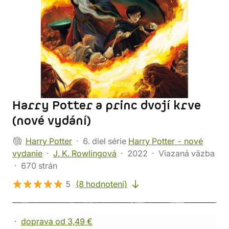
Harry Potter a princ dvojí krve
(nové vydání)
Harry Potter
6. diel série
Harry Potter - nové
vydanie
J. K. Rowlingová
2022
Viazaná väzba
670 strán
5
(8 hodnotení)
doprava od 3,49 €