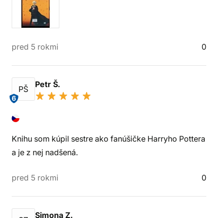
pred 5 rokmi
0
Petr Š.
PŠ
6
Knihu som kúpil sestre ako fanúšičke Harryho Pottera
a je z nej nadšená.
pred 5 rokmi
0
Simona Z.