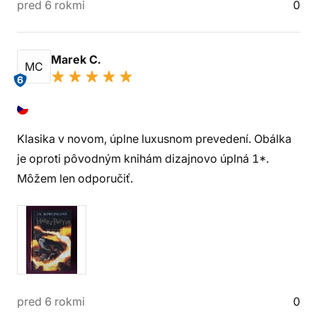
pred 6 rokmi
0
Marek C.
MC
6
Klasika v novom, úplne luxusnom prevedení. Obálka
je oproti pôvodným knihám dizajnovo úplná 1*.
Môžem len odporučiť.
pred 6 rokmi
0