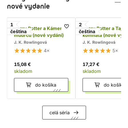
nové vydanie
1
2
Harry Potter a Kámen
Harry Potter a Taje
čeština
čeština
mudrců (nové vydání)
komnata (nové vydá
J. K. Rowlingová
J. K. Rowlingová
4×
5×
15,08 €
17,27 €
skladom
skladom
do košíka
do košíka
celá séria