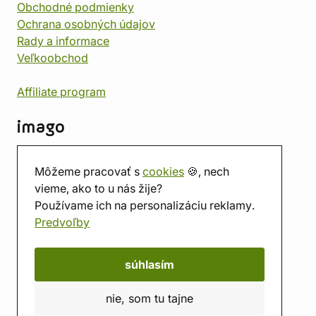
Obchodné podmienky
Ochrana osobných údajov
Rady a informace
Veľkoobchod
Affiliate program
imago
Kontakt
Môžeme pracovať s
cookies
🍪, nech
Predajňa
vieme, ako to u nás žije?
Herňa
Používame ich na personalizáciu reklamy.
O nás
Predvoľby
Hodnotenie obchodu
Darčekové poukážky
Kalendár
súhlasím
imago.blog
nie, som tu tajne