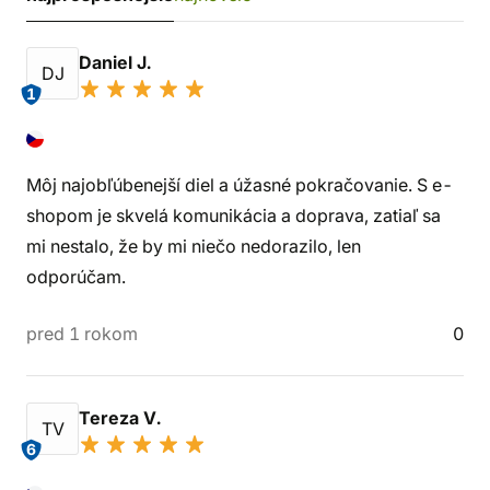
Daniel J.
DJ
1
Môj najobľúbenejší diel a úžasné pokračovanie. S e-
shopom je skvelá komunikácia a doprava, zatiaľ sa
mi nestalo, že by mi niečo nedorazilo, len
odporúčam.
pred 1 rokom
0
Tereza V.
TV
6