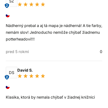
SZ
2
Nádherný prebal a aj tá mapa je nádherná! A tie farby,
nemám slov! Jednoducho nemôže chýbať žiadnemu
potterheadovi!!!
pred 5 rokmi
0
David S.
DS
2
Klasika, ktorá by nemala chýbať v žiadnej knižnici