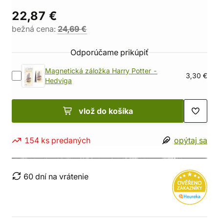
22,87 €
bežná cena:
24,69 €
Odporúčame prikúpiť
Magnetická záložka Harry Potter -
3,30 €
Hedviga
vlož do košíka
154 ks predaných
opýtaj sa
60 dní na vrátenie