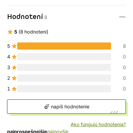
Hodnotení
8
5
(8 hodnotení)
5
8
4
0
3
0
2
0
1
0
napíš hodnotenie
Ako fungujú hodnotenia?
najprospešnejšie
najnovšie