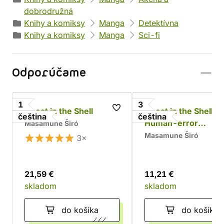
dobrodružná
Knihy a komiksy
Manga
Detektívna
Knihy a komiksy
Manga
Sci-fi
Odporúčame
1
3
Ghost in the Shell
Ghost in the Shell 1,
čeština
čeština
Human-error
Masamune Širó
processor
Masamune Širó
3×
21,59 €
11,21 €
skladom
skladom
do košíka
do košíka