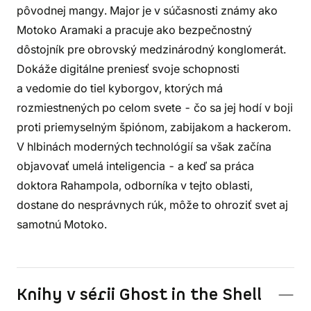
pôvodnej mangy. Major je v súčasnosti známy ako
Motoko Aramaki a pracuje ako bezpečnostný
dôstojník pre obrovský medzinárodný konglomerát.
Dokáže digitálne preniesť svoje schopnosti
a vedomie do tiel kyborgov, ktorých má
rozmiestnených po celom svete - čo sa jej hodí v boji
proti priemyselným špiónom, zabijakom a hackerom.
V hlbinách moderných technológií sa však začína
objavovať umelá inteligencia - a keď sa práca
doktora Rahampola, odborníka v tejto oblasti,
dostane do nesprávnych rúk, môže to ohroziť svet aj
samotnú Motoko.
Knihy v sérii Ghost in the Shell