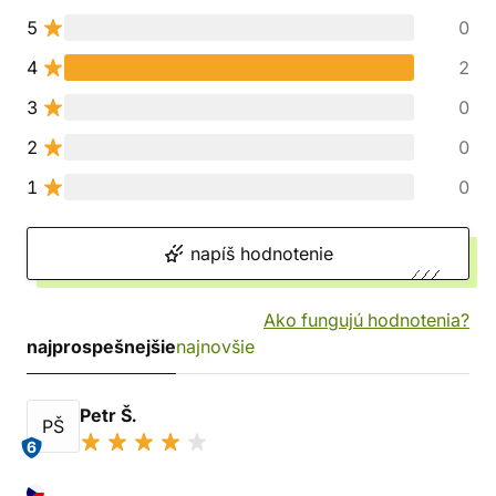
5
0
4
2
3
0
2
0
1
0
napíš hodnotenie
Ako fungujú hodnotenia?
najprospešnejšie
najnovšie
Petr Š.
PŠ
6