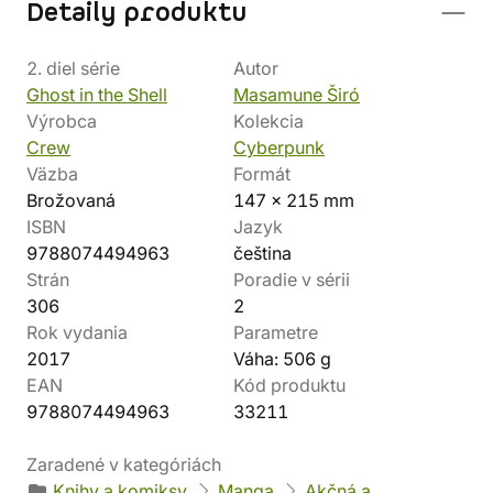
Detaily produktu
2. diel série
Autor
Ghost in the Shell
Masamune Širó
Výrobca
Kolekcia
Crew
Cyberpunk
Väzba
Formát
Brožovaná
147 × 215 mm
ISBN
Jazyk
9788074494963
čeština
Strán
Poradie v sérii
306
2
Rok vydania
Parametre
2017
Váha: 506 g
EAN
Kód produktu
9788074494963
33211
Zaradené v kategóriách
Knihy a komiksy
Manga
Akčná a