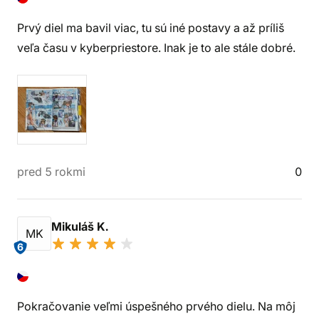
Prvý diel ma bavil viac, tu sú iné postavy a až príliš
veľa času v kyberpriestore. Inak je to ale stále dobré.
pred 5 rokmi
0
Mikuláš K.
MK
6
Pokračovanie veľmi úspešného prvého dielu. Na môj