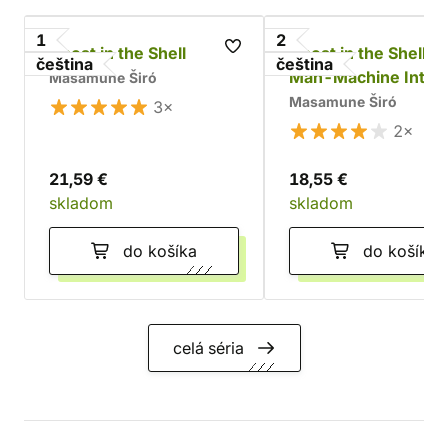
1
2
Ghost in the Shell
Ghost in the Shell 2:
čeština
čeština
Man-Machine Inter
Masamune Širó
Masamune Širó
3×
2×
21,59 €
18,55 €
skladom
skladom
do košíka
do košíka
celá séria