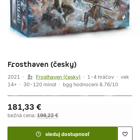
Frosthaven (česky)
2021
Frosthaven (česky)
1-4 hráčov
vek
14+
30-120 minút
bgg hodnocení 8.76/10
181,33 €
bežná cena:
198,22 €
sleduj dostupnosť