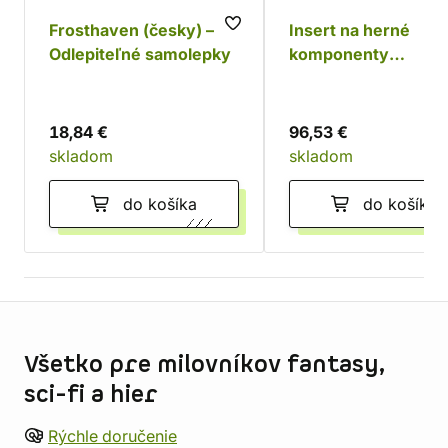
Frosthaven (česky) –
Insert na herné
Odlepiteľné samolepky
komponenty
Frosthaven
18,84 €
96,53 €
skladom
skladom
do košíka
do košíka
Informácie o obchode
Všetko pre milovníkov fantasy,
sci-fi a hier
Rýchle doručenie