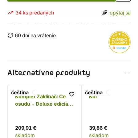
34 ks predaných
opýtaj sa
60 dní na vrátenie
Alternatívne produkty
čeština
čeština
Komplet Zaklínač: Cesta
Koi
osudu - Deluxe edícia s
podtkáckmi
209,91 €
39,86 €
skladom
skladom