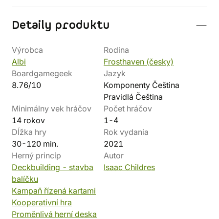
Detaily produktu
Výrobca
Rodina
Albi
Frosthaven (česky)
Boardgamegeek
Jazyk
8.76/10
Komponenty Čeština
Pravidlá Čeština
Minimálny vek hráčov
Počet hráčov
14 rokov
1-4
Dĺžka hry
Rok vydania
30-120 min.
2021
Herný princíp
Autor
Deckbuilding - stavba
Isaac Childres
balíčku
Kampaň řízená kartami
Kooperativní hra
Proměnlivá herní deska