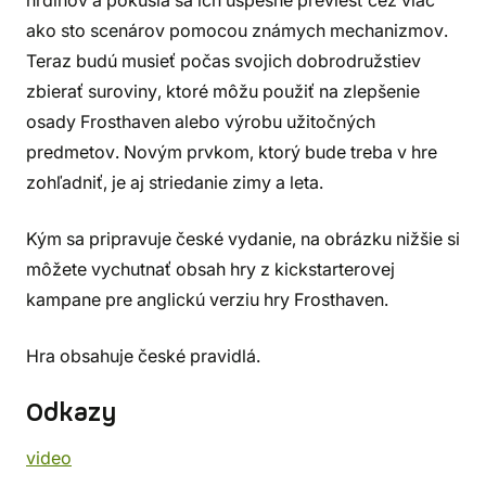
hrdinov a pokúsia sa ich úspešne previesť cez viac
ako sto scenárov pomocou známych mechanizmov.
Teraz budú musieť počas svojich dobrodružstiev
zbierať suroviny, ktoré môžu použiť na zlepšenie
osady Frosthaven alebo výrobu užitočných
predmetov. Novým prvkom, ktorý bude treba v hre
zohľadniť, je aj striedanie zimy a leta.
Kým sa pripravuje české vydanie, na obrázku nižšie si
môžete vychutnať obsah hry z kickstarterovej
kampane pre anglickú verziu hry Frosthaven.
Hra obsahuje české pravidlá.
Odkazy
video