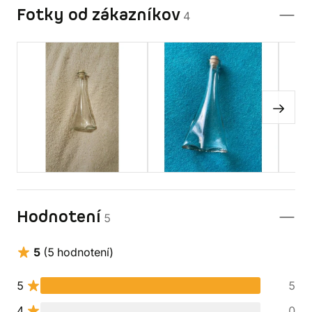
Fotky od zákazníkov
4
Hodnotení
5
5
(5 hodnotení)
5
5
4
0