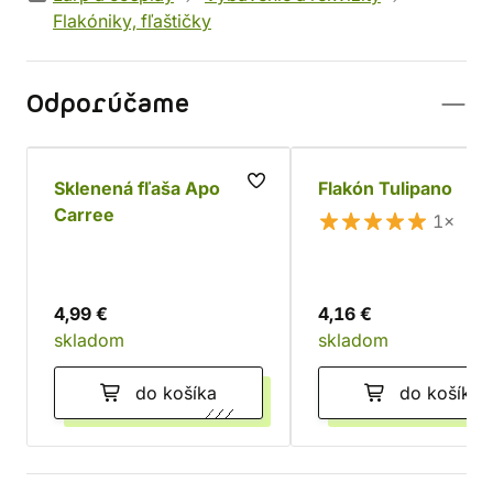
Flakóniky, fľaštičky
Odporúčame
Sklenená fľaša Apo
Flakón Tulipano
Carree
1×
4,99 €
4,16 €
skladom
skladom
do košíka
do košíka