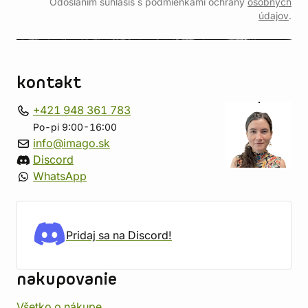
Odoslaním súhlasíš s podmienkami ochrany
osobných
údajov
.
kontakt
+421 948 361 783
Po-pi 9:00-16:00
info@imago.sk
Discord
WhatsApp
Pridaj sa na Discord!
nakupovanie
Všetko o nákupe