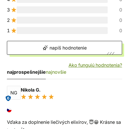
3
0
2
0
1
0
napíš hodnotenie
Ako fungujú hodnotenia?
najprospešnejšie
najnovšie
Nikola G.
NG
6
Vďaka za doplnenie liečivých elixírov, 😇😁 Krásne sa