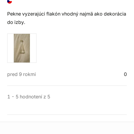
Pekne vyzerajúci flakón vhodný najmä ako dekorácia
do izby.
pred 9 rokmi
0
1
-
5
hodnotení
z
5
Informácie o obchode