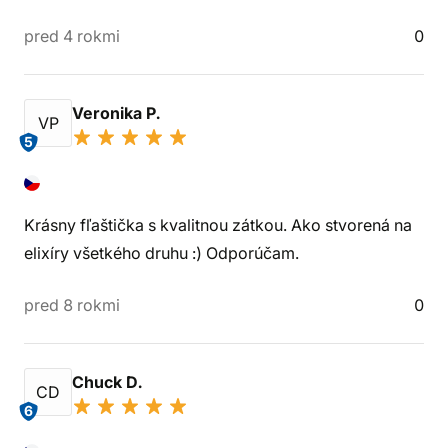
pred 4 rokmi
0
Veronika P.
VP
5
Krásny fľaštička s kvalitnou zátkou. Ako stvorená na
elixíry všetkého druhu :) Odporúčam.
pred 8 rokmi
0
Chuck D.
CD
6