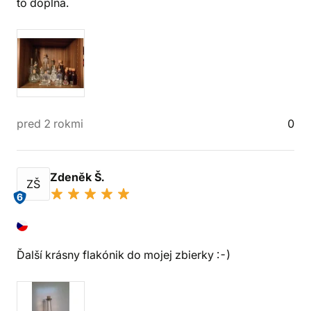
to dopĺňa.
pred 2 rokmi
0
Zdeněk Š.
ZŠ
6
Ďalší krásny flakónik do mojej zbierky :-)