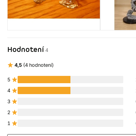
Hodnotení
4
4,5
(4 hodnotení)
5
4
3
2
1