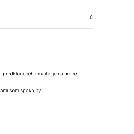
0
a predkloneného ducha je na hrane
rkami som spokojný.