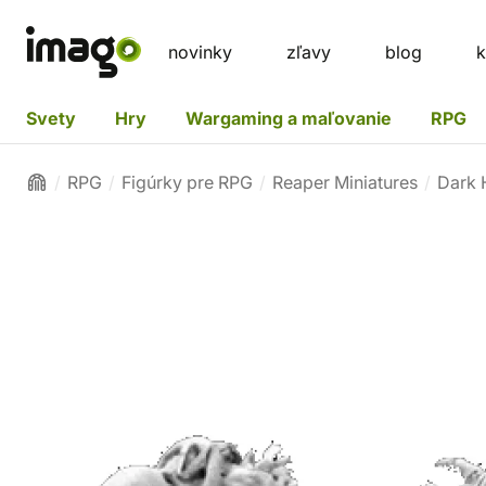
novinky
zľavy
blog
k
Svety
Hry
Wargaming a maľovanie
RPG
RPG
Figúrky pre RPG
Reaper Miniatures
Dark 