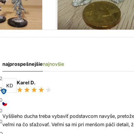
najprospešnejšie
najnovšie
2
Karel D.
KD
2
6
0
0
Vyššieho ducha treba vybaviť podstavcom navyše, pretože nie 
0
veľmi na čo sťažovať. Veľmi sa mi pri menšom páči detail,