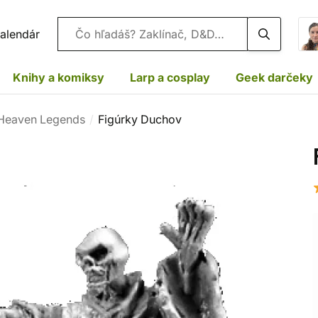
Vyhľadávanie
alendár
Knihy a komiksy
Larp a cosplay
Geek darčeky
Heaven Legends
Figúrky Duchov