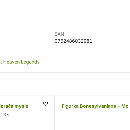
EAN
0762486032981
k Heaven Legends
ierača mysle
Figúrka Bonesylvanians - Mo
3×