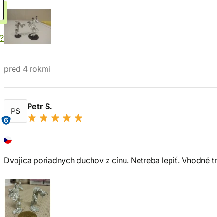
?
pred 4 rokmi
Petr S.
PS
6
Dvojica poriadnych duchov z cínu. Netreba lepiť. Vhodné tro