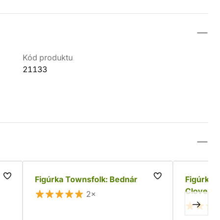
Kód produktu
21133
rty
Figúrka Townsfolk: Bednár
Figúrka 
Cloverlo
2×