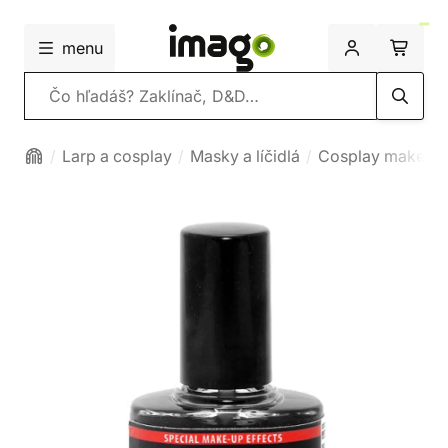
menu
Vyhľadávanie
Larp a cosplay
Masky a líčidlá
Cosplay make-u