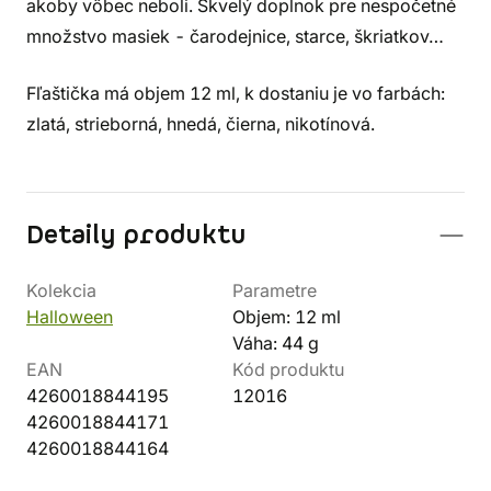
akoby vôbec neboli. Skvelý doplnok pre nespočetné
množstvo masiek - čarodejnice, starce, škriatkov…
Fľaštička má objem 12 ml, k dostaniu je vo farbách:
zlatá, strieborná, hnedá, čierna, nikotínová.
Detaily produktu
Kolekcia
Parametre
Halloween
Objem: 12 ml
Váha: 44 g
EAN
Kód produktu
4260018844195
12016
4260018844171
4260018844164