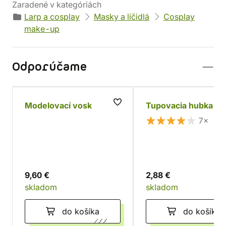
Zaradené v kategóriách
Larp a cosplay
Masky a líčidlá
Cosplay
make-up
Odporúčame
Modelovací vosk
Tupovacia hubka
7×
9,60 €
2,88 €
skladom
skladom
do košíka
do košíka