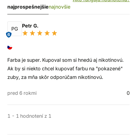
najprospešnejšie
najnovšie
Petr G.
PG
6
Farba je super. Kupoval som si hnedú aj nikotínovú.
Ak by si niekto chcel kupovať farbu na "pokazené"
zuby, za mňa skôr odporúčam nikotínovú.
pred 6 rokmi
0
1
-
1
hodnotení
z
1