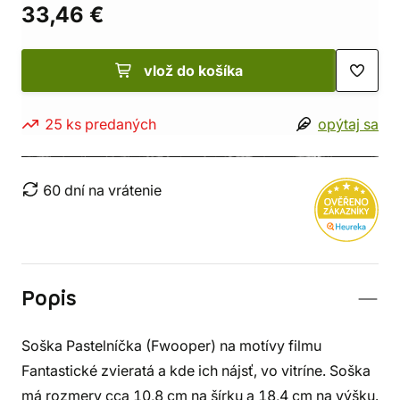
33,46 €
vlož do košíka
25 ks predaných
opýtaj sa
60 dní na vrátenie
Popis
Soška Pastelníčka (Fwooper) na motívy filmu
Fantastické zvieratá a kde ich nájsť, vo vitríne. Soška
má rozmery cca 10,8 cm na šírku a 18,4 cm na výšku.