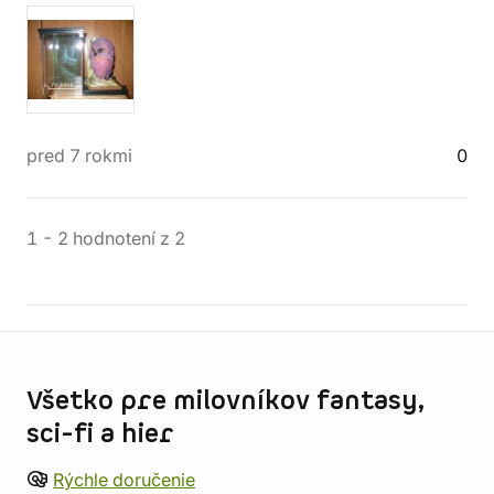
pred 7 rokmi
0
1
-
2
hodnotení
z
2
Informácie o obchode
Všetko pre milovníkov fantasy,
sci-fi a hier
Rýchle doručenie