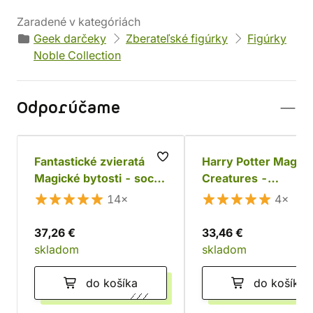
Zaradené v kategóriách
Geek darčeky
Zberateľské figúrky
Figúrky
Noble Collection
Odporúčame
Fantastické zvieratá
Harry Potter Magica
Magické bytosti - socha
Creatures -
Hrabáka
Cornwallský rarach
14×
4×
37,26 €
33,46 €
skladom
skladom
do košíka
do košíka