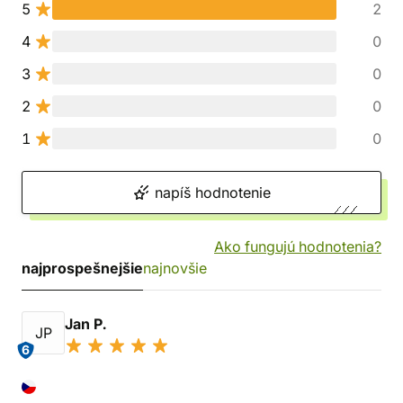
5
2
4
0
3
0
2
0
1
0
napíš hodnotenie
Ako fungujú hodnotenia?
najprospešnejšie
najnovšie
Jan P.
JP
6