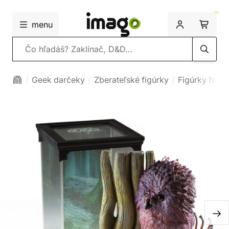
menu
Vyhľadávanie
Geek darčeky
Zberateľské figúrky
Figúrky Nobl