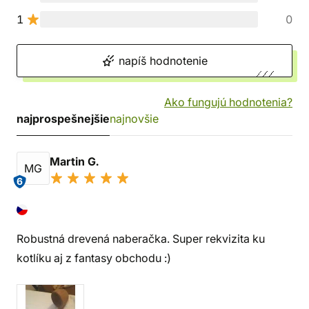
1
0
napíš hodnotenie
Ako fungujú hodnotenia?
najprospešnejšie
najnovšie
Martin G.
MG
6
Robustná drevená naberačka. Super rekvizita ku
kotlíku aj z fantasy obchodu :)