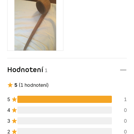
Hodnotení
1
5
(1 hodnotení)
5
1
4
0
3
0
2
0