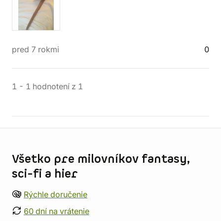
pred 7 rokmi
0
1
-
1
hodnotení
z
1
Informácie o obchode
Všetko pre milovníkov fantasy,
sci-fi a hier
Rýchle doručenie
60 dní na vrátenie