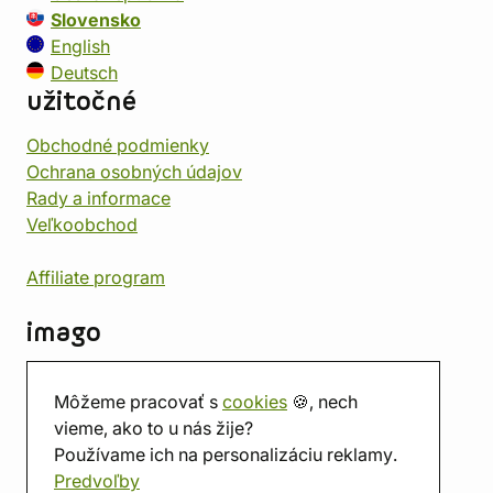
Slovensko
English
Deutsch
užitočné
Obchodné podmienky
Ochrana osobných údajov
Rady a informace
Veľkoobchod
Affiliate program
imago
Kontakt
Môžeme pracovať s
cookies
🍪, nech
Predajňa
vieme, ako to u nás žije?
Herňa
Používame ich na personalizáciu reklamy.
O nás
Predvoľby
Hodnotenie obchodu