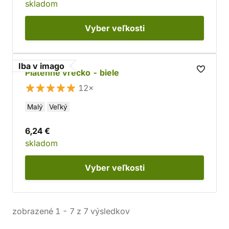
skladom
Vyber
veľkosti
Iba v imago
Plátenné vrecko - biele
12×
Malý
Veľký
6,24 €
skladom
Vyber
veľkosti
zobrazené
1
-
7
z
7
výsledkov