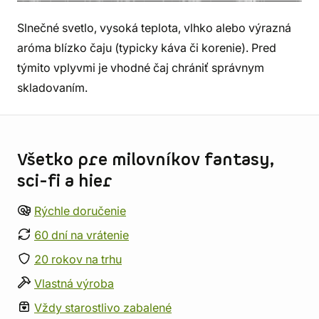
Slnečné svetlo, vysoká teplota, vlhko alebo výrazná
aróma blízko čaju (typicky káva či korenie). Pred
týmito vplyvmi je vhodné čaj chrániť správnym
skladovaním.
Informácie o obchode
Všetko pre milovníkov fantasy,
sci-fi a hier
Rýchle doručenie
60 dní na vrátenie
20 rokov na trhu
Vlastná výroba
Vždy starostlivo zabalené