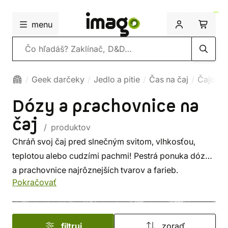
menu
Vyhľadávanie
Geek darčeky
Jedlo a pitie
Čas na čaj
Čajové 
Dózy a prachovnice na
čaj
/ produktov
Chráň svoj čaj pred slnečným svitom, vlhkosťou,
teplotou alebo cudzími pachmi! Pestrá ponuka dóz
a prachovnice najrôznejších tvarov a farieb.
Pokračovať
filtruj
zoraď