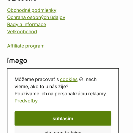
Obchodné podmienky
Ochrana osobných údajov
Rady a informace
Veľkoobchod
Affiliate program
imago
Kontakt
Môžeme pracovať s
cookies
🍪, nech
Predajňa
vieme, ako to u nás žije?
Herňa
Používame ich na personalizáciu reklamy.
O nás
Predvoľby
Hodnotenie obchodu
Darčekové poukážky
Kalendár
súhlasím
imago.blog
nie, som tu tajne