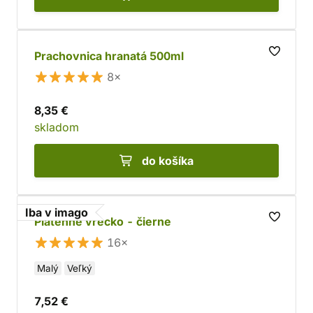
Prachovnica hranatá 500ml
8×
8,35 €
skladom
do košíka
Iba v imago
Plátenné vrecko - čierne
16×
Malý
Veľký
7,52 €