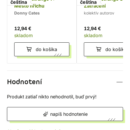
čeština
čeština
Město hříchu
Zatracení
Donny Cates
kolektív autorov
12,94 €
12,94 €
skladom
skladom
do košíka
do košíka
Hodnotení
Produkt zatiaľ nikto nehodnotil, buď prvý!
napíš hodnotenie