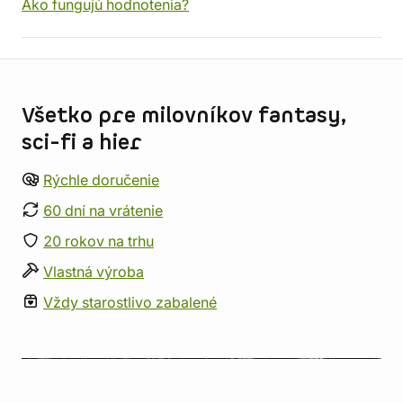
Ako fungujú hodnotenia?
Informácie o obchode
Všetko pre milovníkov fantasy,
sci-fi a hier
Rýchle doručenie
60 dní na vrátenie
20 rokov na trhu
Vlastná výroba
Vždy starostlivo zabalené