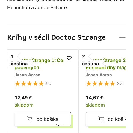
Henrichon a Jordie Bellaire.
Knihy v sérii Doctor Strange
1
2
Doctor Strange 1: Cesta
Doctor Strange 2:
čeština
čeština
podivných
Poslední dny magie
Jason Aaron
Jason Aaron
6×
3×
12,49 €
14,67 €
skladom
skladom
do košíka
do košíka