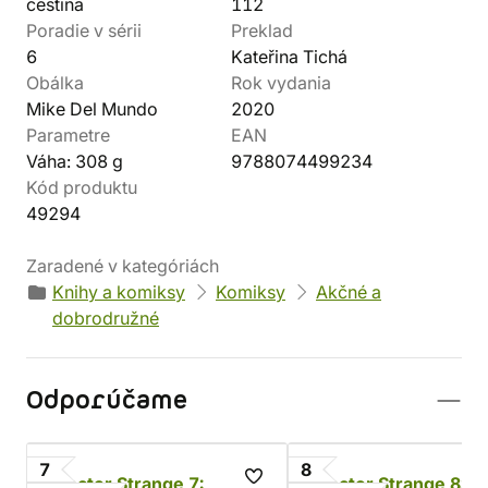
čeština
112
Poradie v sérii
Preklad
6
Kateřina Tichá
Obálka
Rok vydania
Mike Del Mundo
2020
Parametre
EAN
Váha: 308 g
9788074499234
Kód produktu
49294
Zaradené v kategóriách
Knihy a komiksy
Komiksy
Akčné a
dobrodružné
Odporúčame
7
8
Doctor Strange 7:
Doctor Strange 8: