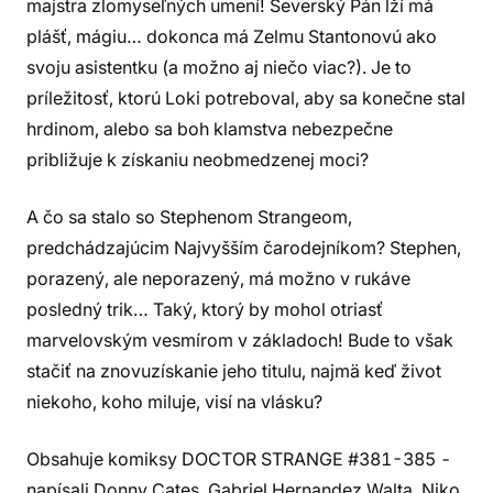
majstra zlomyseľných umení! Severský Pán lží má
plášť, mágiu… dokonca má Zelmu Stantonovú ako
svoju asistentku (a možno aj niečo viac?). Je to
príležitosť, ktorú Loki potreboval, aby sa konečne stal
hrdinom, alebo sa boh klamstva nebezpečne
približuje k získaniu neobmedzenej moci?
A čo sa stalo so Stephenom Strangeom,
predchádzajúcim Najvyšším čarodejníkom? Stephen,
porazený, ale neporazený, má možno v rukáve
posledný trik… Taký, ktorý by mohol otriasť
marvelovským vesmírom v základoch! Bude to však
stačiť na znovuzískanie jeho titulu, najmä keď život
niekoho, koho miluje, visí na vlásku?
Obsahuje komiksy DOCTOR STRANGE #381-385 -
napísali Donny Cates, Gabriel Hernandez Walta, Niko