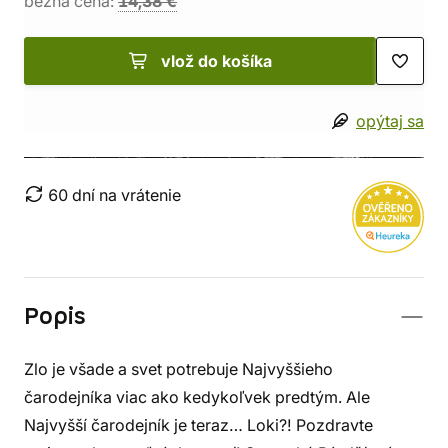
bežná cena:
14,38 €
vlož do košíka
opýtaj sa
60 dní na vrátenie
Popis
Zlo je všade a svet potrebuje Najvyššieho
čarodejníka viac ako kedykoľvek predtým. Ale
Najvyšší čarodejník je teraz… Loki?! Pozdravte