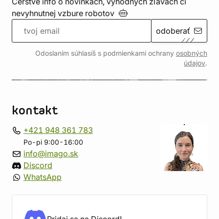
Čerstvé info o novinkách, výhodných zľavách či
nevyhnutnej vzbure
robotov
odoberať
Odoslaním súhlasíš s podmienkami ochrany
osobných
údajov
.
kontakt
+421 948 361 783
Po-pi 9:00-16:00
info@imago.sk
Discord
WhatsApp