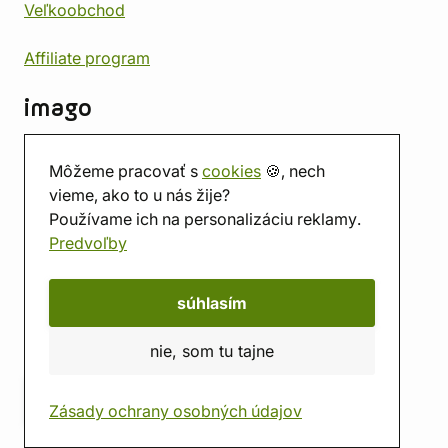
Veľkoobchod
Affiliate program
imago
Kontakt
Môžeme pracovať s
cookies
🍪, nech
Predajňa
vieme, ako to u nás žije?
Herňa
Používame ich na personalizáciu reklamy.
O nás
Predvoľby
Hodnotenie obchodu
Darčekové poukážky
Kalendár
súhlasím
imago.blog
nie, som tu tajne
Zásady ochrany osobných údajov