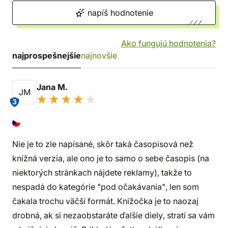
napíš hodnotenie
Ako fungujú hodnotenia?
najprospešnejšie
najnovšie
Jana M.
JM
3
Nie je to zle napísané, skôr taká časopisová než
knižná verzia, ale ono je to samo o sebe časopis (na
niektorých stránkach nájdete reklamy), takže to
nespadá do kategórie "pod očakávania", len som
čakala trochu väčší formát. Knižočka je to naozaj
drobná, ak si nezaobstaráte ďalšie diely, stratí sa vám