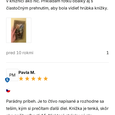
v knižnici ako nič. Prikladám fotku obálky aj s
čiastočným prehnutím, aby bola vidieť hrúbka knižky.
pred 10 rokmi
1
Pavla M.
PM
5
Parádny príbeh. Je to čtivo napísané a rozhodne sa
teším, kým si prečítam ďalší diel. Knižka je tenká, skôr