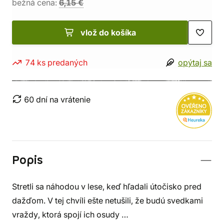
bežná cena:
6,15 €
vlož do košíka
74 ks predaných
opýtaj sa
60 dní na vrátenie
Popis
Stretli sa náhodou v lese, keď hľadali útočisko pred
dažďom. V tej chvíli ešte netušili, že budú svedkami
vraždy, ktorá spojí ich osudy …