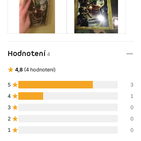
Hodnotení
4
4,8
(4 hodnotení)
5
3
4
1
3
0
2
0
1
0