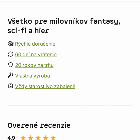
Informácie o obchode
Všetko pre milovníkov fantasy,
sci-fi a hier
Rýchle doručenie
60 dní na vrátenie
20 rokov na trhu
Vlastná výroba
Vždy starostlivo zabalené
Overené recenzie
4,9