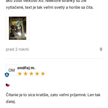
ako zošit veľkosti A5. Niektoré stránky sú zle
vytlačené, text je tak veľmi svetlý a horšie sa číta.
pred 2 rokmi
0
ondřej m.
OM
6
Čítanie je to síce kratšie, zato veľmi príjemné. Len tak
ďalej.