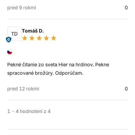
pred 9 rokmi
0
Tomáš D.
TD
6
Pekné čítanie zo sveta Hier na hrdinov. Pekne
spracované brožúry. Odporúčam.
pred 12 rokmi
0
1
-
4
hodnotení
z
4