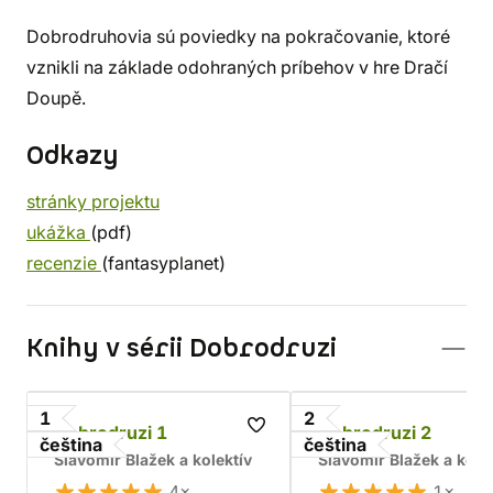
Dobrodruhovia sú poviedky na pokračovanie, ktoré
vznikli na základe odohraných príbehov v hre Dračí
Doupě.
Odkazy
stránky projektu
ukážka
(pdf)
recenzie
(fantasyplanet)
Knihy v sérii Dobrodruzi
1
2
Dobrodruzi 1
Dobrodruzi 2
čeština
čeština
Slavomír Blažek a kolektív
Slavomír Blažek a kole
4×
1×