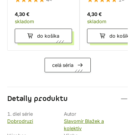
4,30 €
4,30 €
skladom
skladom
do košíka
do košíka
celá séria
Detaily produktu
1. diel série
Autor
Dobrodruzi
Slavomír Blažek a
kolektív