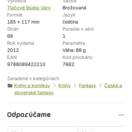
Výrobca
Väzba
Tlačové štúdio Váry
Brožovaná
Formát
Jazyk
185 x 117 mm
čeština
Strán
Poradie v sérii
68
1
Rok vydania
Parametre
2012
Váha: 88 g
EAN
Kód produktu
9788089422210
7662
Zaradené v kategóriách
Knihy a komiksy
Knihy
Fantasy
České a
slovenské fantasy
Odporúčame