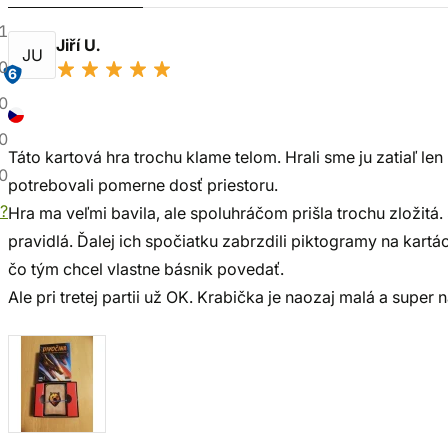
1
Jiří U.
JU
0
6
0
0
Táto kartová hra trochu klame telom. Hrali sme ju zatiaľ le
0
potrebovali pomerne dosť priestoru.
?
Hra ma veľmi bavila, ale spoluhráčom prišla trochu zložitá
pravidlá. Ďalej ich spočiatku zabrzdili piktogramy na kartá
čo tým chcel vlastne básnik povedať.
Ale pri tretej partii už OK. Krabička je naozaj malá a super 