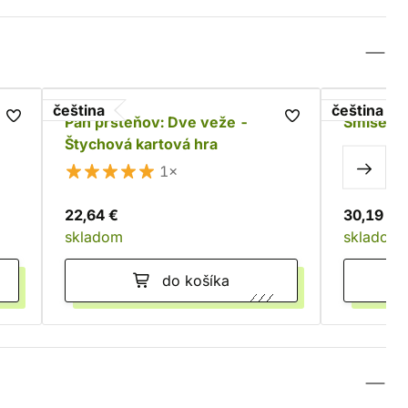
čeština
čeština
Pán prsteňov: Dve veže -
Smíšený 
Štychová kartová hra
1×
22,64 €
30,19 €
skladom
skladom
do košíka