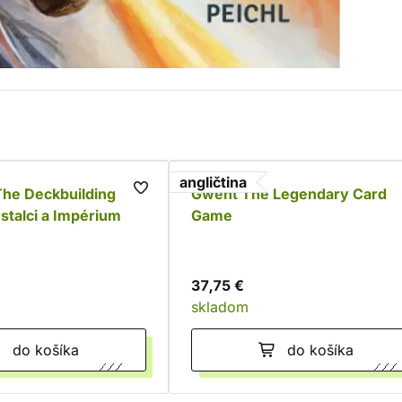
angličtina
The Deckbuilding
Gwent The Legendary Card
talci a Impérium
Game
37,75 €
skladom
do košíka
do košíka