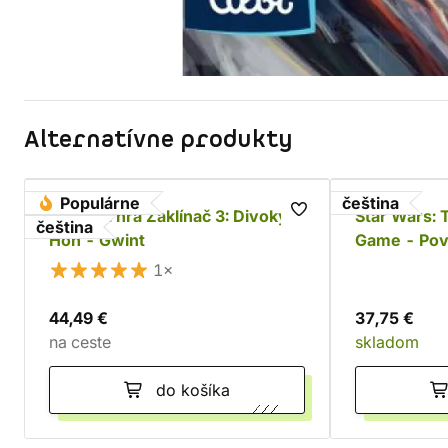
Alternatívne produkty
Populárne
čeština
Kartová hra Zaklínač 3: Divoký
Star Wars: 
čeština
Hon - Gwint
Game - Povs
1×
44,49 €
37,75 €
na ceste
skladom
do košíka