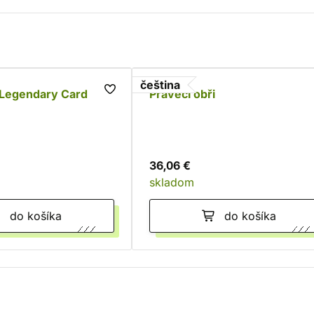
čeština
Legendary Card
Pravěcí obři
36,06 €
skladom
do košíka
do košíka