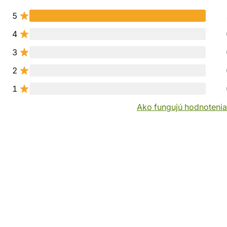
5
4
3
2
1
Ako fungujú hodnotenia