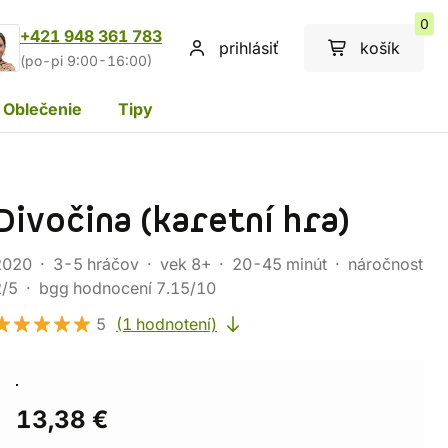
0
+421 948 361 783
prihlásiť
košík
(po-pi 9:00-16:00)
Oblečenie
Tipy
Divočina (karetní hra)
2020
3-5 hráčov
vek 8+
20-45 minút
náročnost
2/5
bgg hodnocení 7.15/10
5
(1 hodnotení)
13,38 €