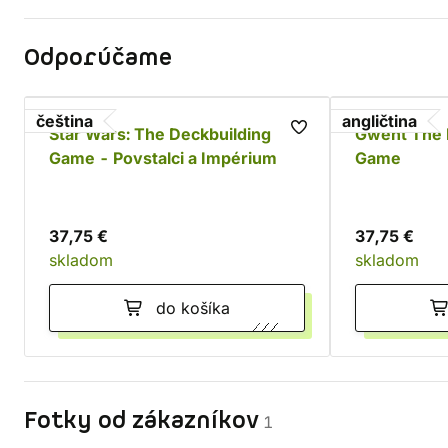
Odporúčame
čeština
angličtina
Star Wars: The Deckbuilding
Gwent The 
Game - Povstalci a Impérium
Game
37,75 €
37,75 €
skladom
skladom
do košíka
Fotky od zákazníkov
1