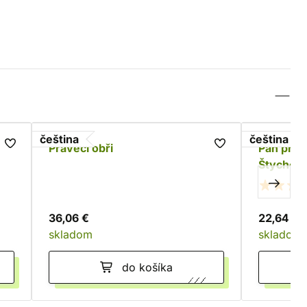
čeština
čeština
Pravěcí obři
Pán prst
Štychová
36,06 €
22,64 €
skladom
skladom
do košíka