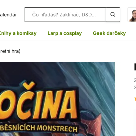
Vyhľadávanie
alendár
Knihy a komiksy
Larp a cosplay
Geek darčeky
retní hra)