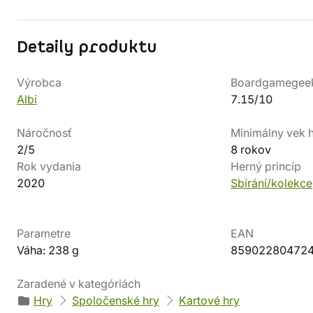
Detaily produktu
Výrobca
Boardgamegee
Albi
7.15/10
Náročnosť
Minimálny vek 
2/5
8 rokov
Rok vydania
Herný princíp
2020
Sbírání/kolekce
Parametre
EAN
Váha: 238 g
85902280472
Zaradené v kategóriách
Hry
Spoločenské hry
Kartové hry