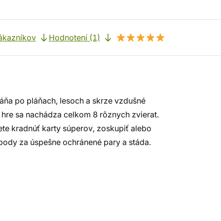
ákazníkov
Hodnotení (1)
eháňa po pláňach, lesoch a skrze vzdušné
 V hre sa nachádza celkom 8 rôznych zvierat.
te kradnúť karty súperov, zoskupiť alebo
i body za úspešne ochránené pary a stáda.