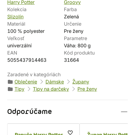
Harry Potter
Groovy
Kolekcia
Farba
Slizolín
Zelená
Materiál
Určenie
100 % polyester
Pre ženy
Veľkosť
Parametre
univerzální
Váha: 800 g
EAN
Kód produktu
5055437914463
31664
Zaradené v kategóriách
Oblečenie
Dámske
Župany
Tipy
Tipy na darčeky
Pre ženy
Odporúčame
Papuče Harry Potter -
Župan Harry Potter 