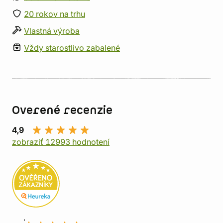
20 rokov na trhu
Vlastná výroba
Vždy starostlivo zabalené
Overené recenzie
4,9
zobraziť 12993 hodnotení