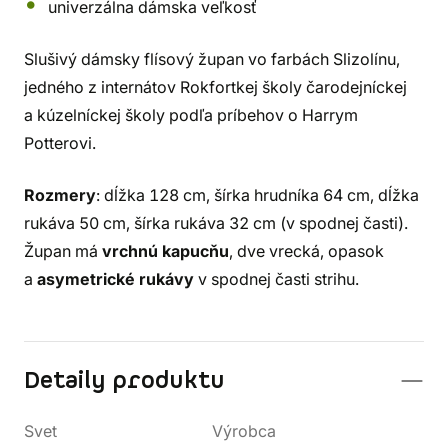
univerzálna dámska veľkosť
Slušivý dámsky flísový župan vo farbách Slizolínu,
jedného z internátov Rokfortkej školy čarodejníckej
a kúzelníckej školy podľa príbehov o Harrym
Potterovi.
Rozmery
: dĺžka 128 cm, šírka hrudníka 64 cm, dĺžka
rukáva 50 cm, šírka rukáva 32 cm (v spodnej časti).
Župan má
vrchnú kapucňu
, dve vrecká, opasok
a
asymetrické rukávy
v spodnej časti strihu.
Detaily produktu
Svet
Výrobca