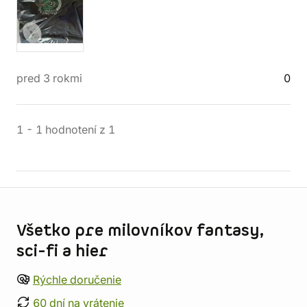
pred 3 rokmi
0
1
-
1
hodnotení
z
1
Informácie o obchode
Všetko pre milovníkov fantasy,
sci-fi a hier
Rýchle doručenie
60 dní na vrátenie