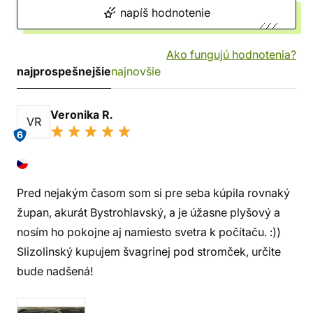
napíš hodnotenie
Ako fungujú hodnotenia?
najprospešnejšie
najnovšie
Veronika R.
VR
6
Pred nejakým časom som si pre seba kúpila rovnaký
župan, akurát Bystrohlavský, a je úžasne plyšový a
nosím ho pokojne aj namiesto svetra k počítaču. :))
Slizolinský kupujem švagrinej pod stromček, určite
bude nadšená!