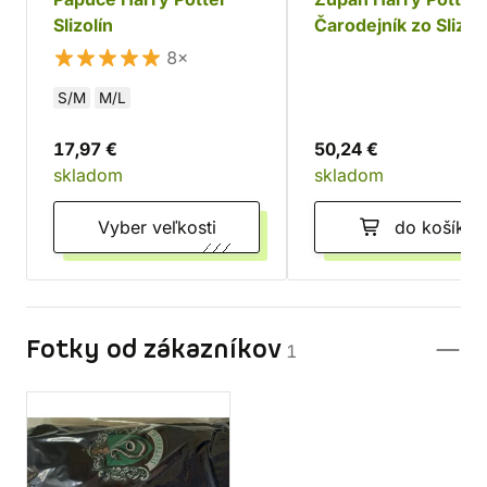
Slizolín
Čarodejník zo Slizol
8×
S/M
M/L
17,97 €
50,24 €
skladom
skladom
Vyber veľkosti
do košíka
Fotky od zákazníkov
1