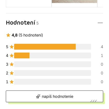
Hodnotení
5
4,8
(5 hodnotení)
5
4
4
1
3
0
2
0
1
0
napíš hodnotenie