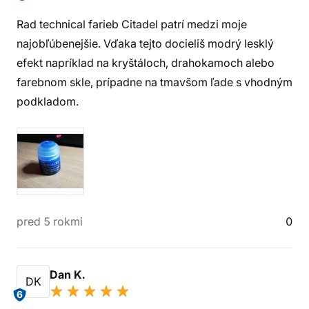
Rad technical farieb Citadel patrí medzi moje
najobľúbenejšie. Vďaka tejto docieliš modrý lesklý
efekt napríklad na kryštáloch, drahokamoch alebo
farebnom skle, prípadne na tmavšom ľade s vhodným
podkladom.
pred 5 rokmi
0
Dan K.
DK
6