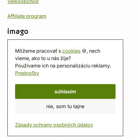
Veľkoobchod
Affiliate program
imago
Kontakt
Môžeme pracovať s
cookies
🍪, nech
Predajňa
vieme, ako to u nás žije?
Herňa
Používame ich na personalizáciu reklamy.
O nás
Predvoľby
Hodnotenie obchodu
Darčekové poukážky
Kalendár
súhlasím
imago.blog
nie, som tu tajne
Zásady ochrany osobných údajov