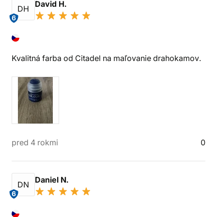
David H.
DH
6
Kvalitná farba od Citadel na maľovanie drahokamov.
pred 4 rokmi
0
Daniel N.
DN
6