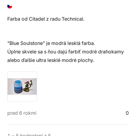
Farba od Citadel z radu Technical.
"Blue Soulstone" je modrá lesklá farba.
Úplne skvele sa s ňou dajú farbiť modré drahokamy
alebo ďalšie ultra lesklé modré plochy.
pred 6 rokmi
0
1
-
5
hodnotení
z
5