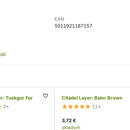
EAN
5011921187157
ase
er: Tuskgor Fur
Citadel Layer: Balor Brown
2×
11×
3,72 €
skladom