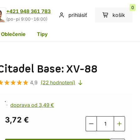
0
+421 948 361 783
prihlásiť
košík
(po-pi 9:00-16:00)
Oblečenie
Tipy
Citadel Base: XV-88
4,9
(22 hodnotení)
doprava od 3,49 €
3,72 €