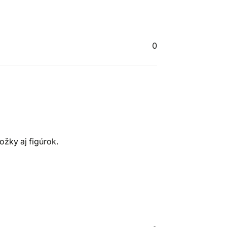
0
žky aj figúrok.