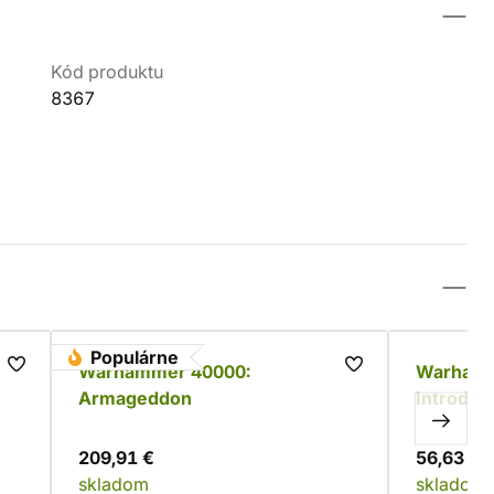
Kód produktu
8367
Populárne
Warhammer 40000:
Warhamm
Armageddon
Introduct
209,91 €
56,63 €
skladom
skladom