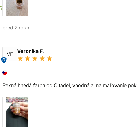
?
pred 2 rokmi
Veronika F.
VF
6
Pekná hnedá farba od Citadel, vhodná aj na maľovanie poko