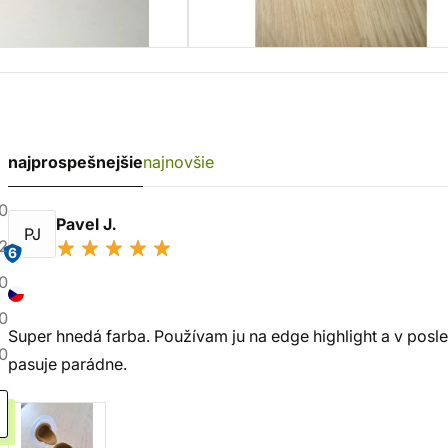
najprospešnejšie
najnovšie
0
Pavel J.
PJ
2
6
0
0
Super hnedá farba. Používam ju na edge highlight a v pos
0
pasuje parádne.