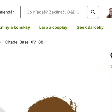
Vyhľadávanie
alendár
Knihy a komiksy
Larp a cosplay
Geek darčeky
e
Citadel Base: XV-88