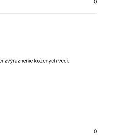
0
či zvýraznenie kožených vecí.
0