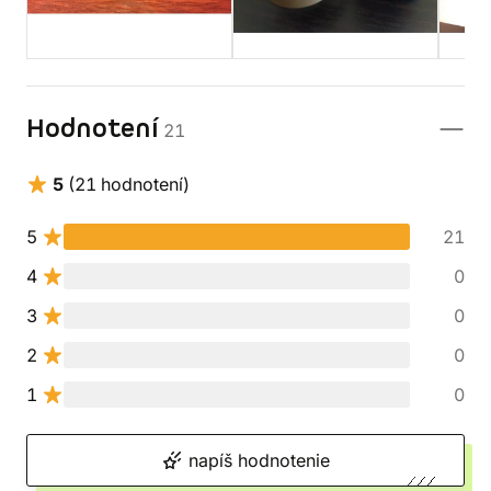
Hodnotení
21
5
(21 hodnotení)
5
21
4
0
3
0
2
0
1
0
napíš hodnotenie