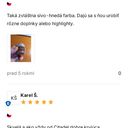
Taká zvláštna sivo-hnedá farba. Dajú sa s ňou urobiť
rôzne doplnky alebo highlighty.
pred 5 rokmi
0
Karel Š.
KŠ
6
Skvelá a ako vždy od Citadel dobre kryjúca