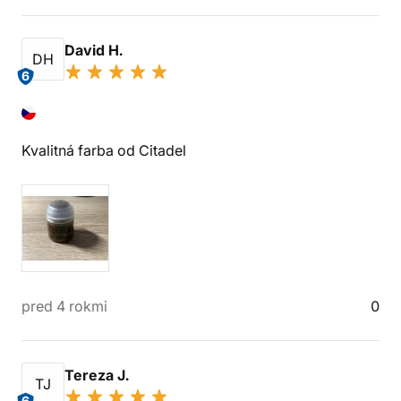
David H.
DH
6
Kvalitná farba od Citadel
pred 4 rokmi
0
Tereza J.
TJ