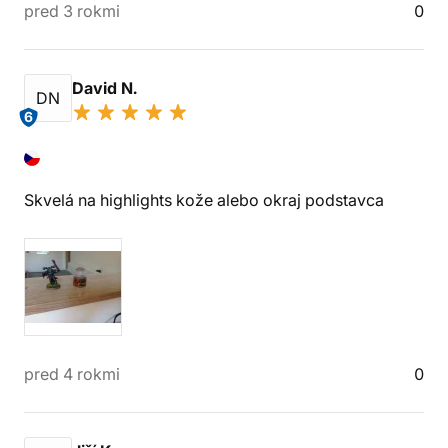
pred 3 rokmi
0
David N.
DN
6
Skvelá na highlights kože alebo okraj podstavca
pred 4 rokmi
0