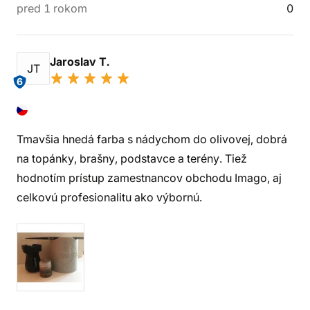
pred 1 rokom
0
Jaroslav T.
JT
6
Tmavšia hnedá farba s nádychom do olivovej, dobrá
na topánky, brašny, podstavce a terény. Tiež
hodnotím prístup zamestnancov obchodu Imago, aj
celkovú profesionalitu ako výbornú.