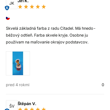
Jiří K.
JK
6
Skvelá základná farba z radu Citadel. Má hnedo-
béžový odtieň. Farba skvele kryje. Osobne ju
používam na maľovanie okrajov podstavcov.
pred 4 rokmi
0
Štěpán V.
ŠV