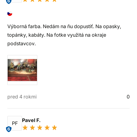
6
Výborná farba. Nedám na ňu dopustiť. Na opasky,
topánky, kabáty. Na fotke využitá na okraje
podstavcov.
pred 4 rokmi
0
Pavel F.
PF
6