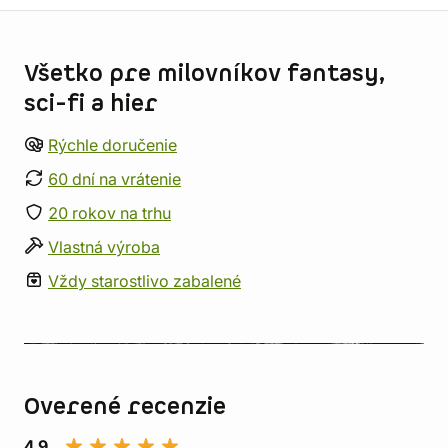
Informácie o obchode
Všetko pre milovníkov fantasy,
sci-fi a hier
Rýchle doručenie
60 dní na vrátenie
20 rokov na trhu
Vlastná výroba
Vždy starostlivo zabalené
Overené recenzie
4,9