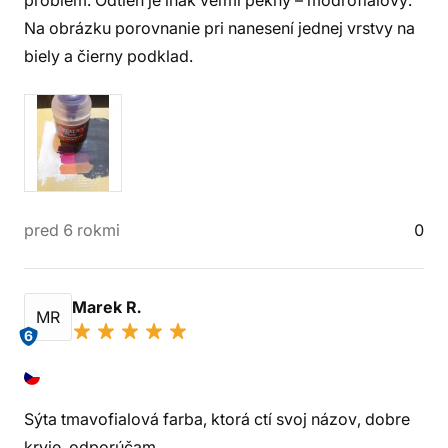
problém. Odtieň je inak veľmi pekný – modrofialový.
Na obrázku porovnanie pri nanesení jednej vrstvy na
biely a čierny podklad.
pred 6 rokmi
0
Marek R.
MR
6
Sýta tmavofialová farba, ktorá ctí svoj názov, dobre
kryje, odporúčam.