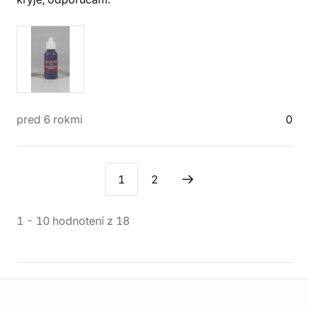
pred 6 rokmi
0
1
2
1
-
10
hodnotení
z
18
Informácie o obchode