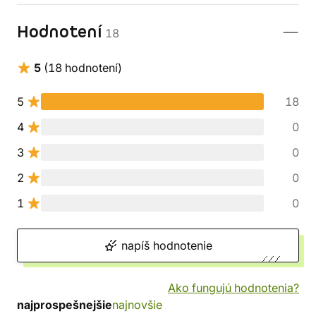
Hodnotení
18
5
(18 hodnotení)
5
18
4
0
3
0
2
0
1
0
napíš hodnotenie
Ako fungujú hodnotenia?
najprospešnejšie
najnovšie