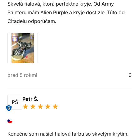
Skvelá fialová, ktorá perfektne kryje. Od Army
Painteru mám Alien Purple a kryje dosť zle. Túto od
Citadelu odporúčam.
pred 5 rokmi
0
Petr Š.
PŠ
6
Konečne som našiel fialovú farbu so skvelým krytím.