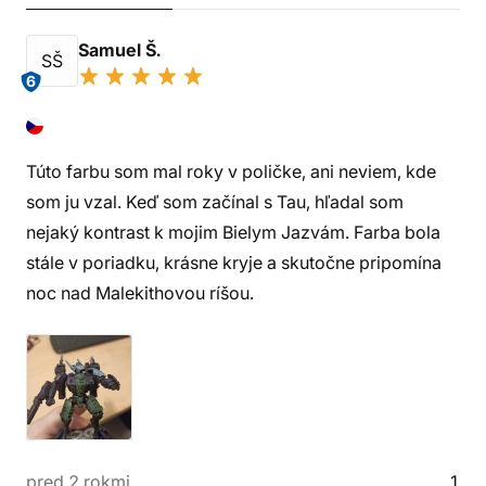
Samuel Š.
SŠ
6
Túto farbu som mal roky v poličke, ani neviem, kde
som ju vzal. Keď som začínal s Tau, hľadal som
nejaký kontrast k mojim Bielym Jazvám. Farba bola
stále v poriadku, krásne kryje a skutočne pripomína
noc nad Malekithovou ríšou.
pred 2 rokmi
1