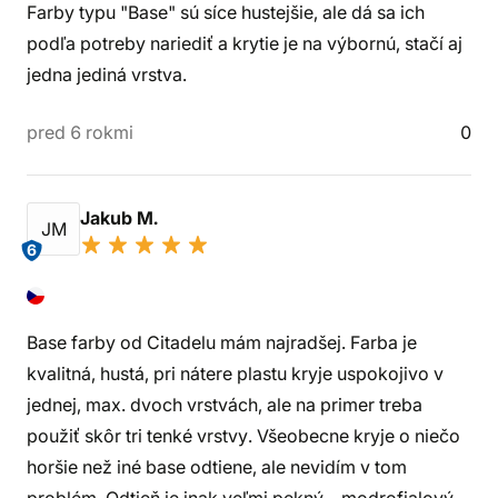
Farby typu "Base" sú síce hustejšie, ale dá sa ich
podľa potreby nariediť a krytie je na výbornú, stačí aj
jedna jediná vrstva.
pred 6 rokmi
0
Jakub M.
JM
6
Base farby od Citadelu mám najradšej. Farba je
kvalitná, hustá, pri nátere plastu kryje uspokojivo v
jednej, max. dvoch vrstvách, ale na primer treba
použiť skôr tri tenké vrstvy. Všeobecne kryje o niečo
horšie než iné base odtiene, ale nevidím v tom