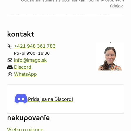
Odoslaním súhlasíš s podmienkami ochrany
osobných
údajov
.
kontakt
+421 948 361 783
Po-pi 9:00-16:00
info@imago.sk
Discord
WhatsApp
Pridaj sa na Discord!
nakupovanie
Všetko o nákupe