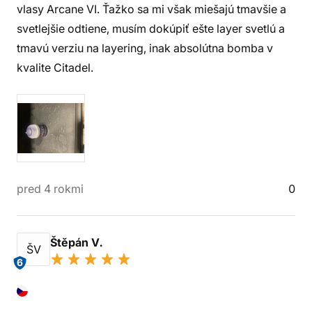
vlasy Arcane VI. Ťažko sa mi však miešajú tmavšie a
svetlejšie odtiene, musím dokúpiť ešte layer svetlú a
tmavú verziu na layering, inak absolútna bomba v
kvalite Citadel.
pred 4 rokmi
0
Štěpán V.
ŠV
6