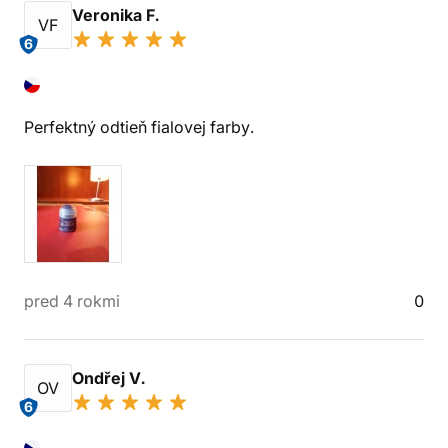
Veronika F.
VF
6
Perfektný odtieň fialovej farby.
pred 4 rokmi
0
Ondřej V.
OV
6