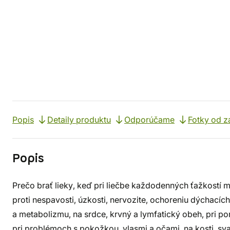
Popis
Detaily produktu
Odporúčame
Fotky od z
Popis
Prečo brať lieky, keď pri liečbe každodenných ťažkostí 
proti nespavosti, úzkosti, nervozite, ochoreniu dýchacíc
a metabolizmu, na srdce, krvný a lymfatický obeh, pri p
pri problémoch s pokožkou, vlasmi a očami, na kosti, sv