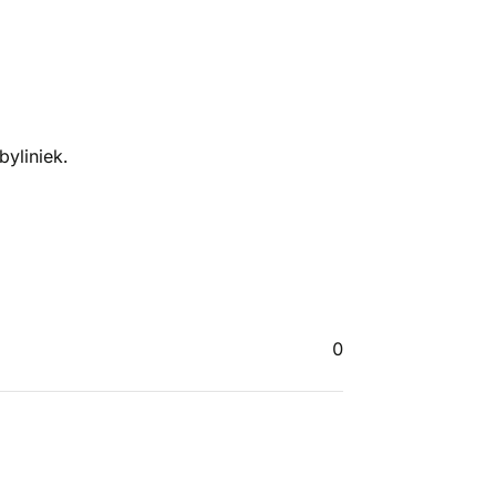
byliniek.
0