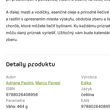
A ďalej: masti a vodičky, esenčné oleje a prírodné lieči
a rastlín s upresnením miesta výskytu, obdobia zberu a li
chorôb, ktoré môžete liečiť bylinami. Ku každému príznak
môžu daný príznak vyriešiť. Užitočný vám bude kalendár
zberu.
Detaily produktu
Autor
Výrobca
Adriana Paolini
,
Marco Pavesi
Edika
ISBN
Jazyk
9788026408956
čeština
Parametre
EAN
Váha: 464 g
97880264089