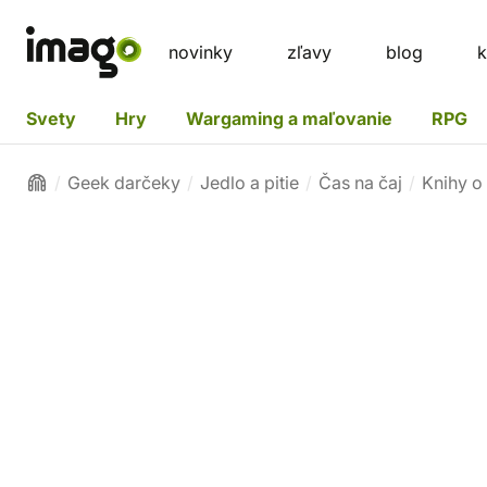
novinky
zľavy
blog
k
Svety
Hry
Wargaming a maľovanie
RPG
Geek darčeky
Jedlo a pitie
Čas na čaj
Knihy o 