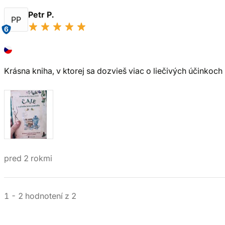
Petr P.
PP
6
Krásna kniha, v ktorej sa dozvieš viac o liečivých účinkoch 
pred 2 rokmi
1
-
2
hodnotení
z
2