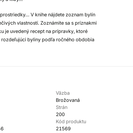
vé prostriedky… V knihe nájdete zoznam bylín
ečivých vlastností. Zoznámite sa s príznakmi
u je uvedený recept na prípravky, ktoré
 rozdeľujúci byliny podľa ročného obdobia
Väzba
Brožovaná
Strán
200
Kód produktu
56
21569