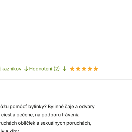
ákazníkov
Hodnotení (2)
môžu pomôcť bylinky? Bylinné čaje a odvary
h ciest a pečene, na podporu trávenia
oruchách obličiek a sexuálnych poruchách,
aly a kĺby…