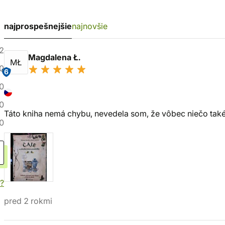
najprospešnejšie
najnovšie
2
Magdalena Ł.
MŁ
0
6
0
0
Táto kniha nemá chybu, nevedela som, že vôbec niečo také 
0
?
pred 2 rokmi