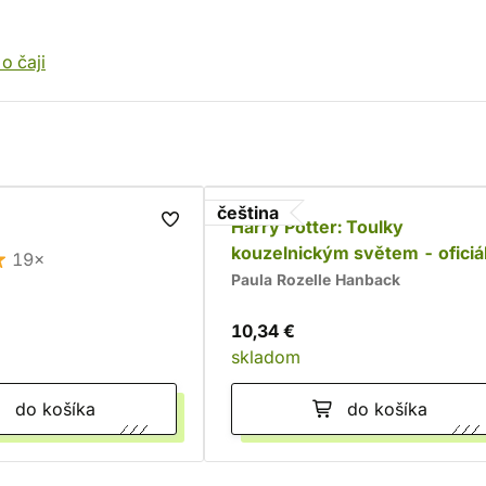
o čaji
čeština
Harry Potter: Toulky
kouzelnickým světem - oficiál
19×
kniha omalovánek
Paula Rozelle Hanback
10,34 €
skladom
do košíka
do košíka