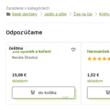
Zaradené v kategóriách
Geek darčeky
Jedlo a pitie
Čas na čaj
Knihy 
Odporúčame
čeština
105 bylinek a koření
Harmanček
Renáta Šťastná
15,08 €
1,52 €
skladom
skladom
do košíka