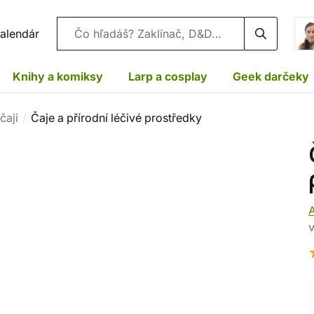
Vyhľadávanie
alendár
Knihy a komiksy
Larp a cosplay
Geek darčeky
čaji
Čaje a přírodní léčivé prostředky
A