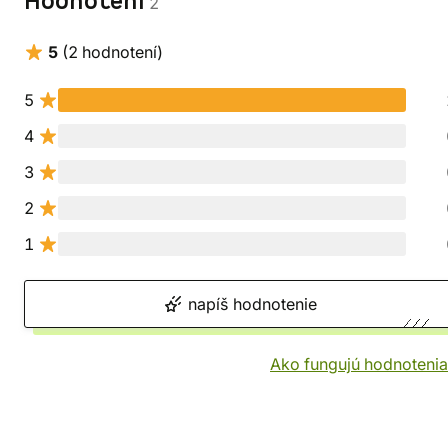
Hodnotení
2
5
(2 hodnotení)
5
4
3
2
1
napíš hodnotenie
Ako fungujú hodnotenia