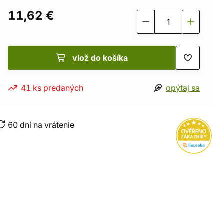
11,62 €
vlož do košíka
41 ks predaných
opýtaj sa
60 dní na vrátenie