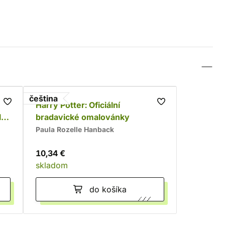
čeština
Harry Potter: Oficiální
ní
bradavické omalovánky
Paula Rozelle Hanback
10,34 €
skladom
do košíka