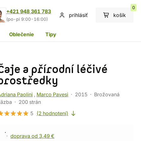
0
+421 948 361 783
prihlásiť
košík
(po-pi 9:00-16:00)
Oblečenie
Tipy
Čaje a přírodní léčivé
prostředky
driana Paolini
,
Marco Pavesi
2015
Brožovaná
väzba
200 strán
5
(2 hodnotení)
doprava od 3,49 €