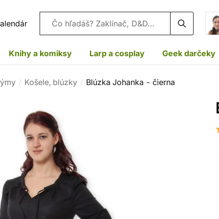
Vyhľadávanie
alendár
Knihy a komiksy
Larp a cosplay
Geek darčeky
týmy
Košele, blúzky
Blúzka Johanka - čierna