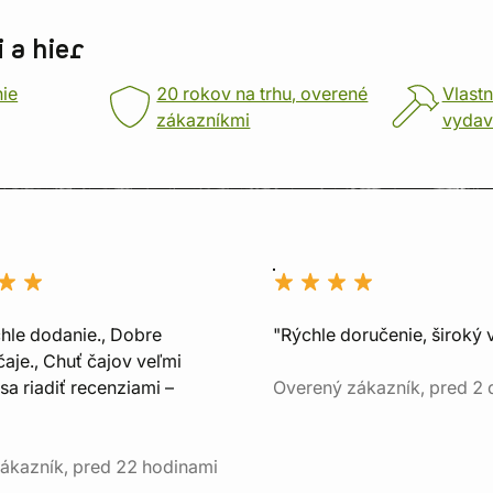
 a hier
nie
20 rokov na trhu, overené
Vlastn
zákazníkmi
vydav
chle dodanie., Dobre
"Rýchle doručenie, široký 
aje., Chuť čajov veľmi
sa riadiť recenziami –
Overený zákazník, pred 2
ákazník, pred 22 hodinami