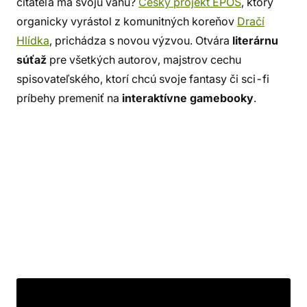
čitateľa má svoju váhu?
Český projekt EPOS
, ktorý
organicky vyrástol z komunitných koreňov
Dračí
Hlídka
, prichádza s novou výzvou. Otvára
literárnu
súťaž
pre všetkých autorov, majstrov cechu
spisovateľského, ktorí chcú svoje fantasy či sci-fi
príbehy premeniť na
interaktívne gamebooky
.
Vďaka
autorskej aplikácii Taleport
môžeš ľahko