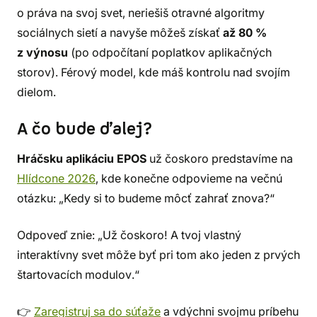
o práva na svoj svet, neriešiš otravné algoritmy
sociálnych sietí a navyše môžeš získať
až 80 %
z výnosu
(po odpočítaní poplatkov aplikačných
storov). Férový model, kde máš kontrolu nad svojím
dielom.
A čo bude ďalej?
Hráčsku aplikáciu EPOS
už čoskoro predstavíme na
Hlídcone 2026
, kde konečne odpovieme na večnú
otázku: „Kedy si to budeme môcť zahrať znova?“
Odpoveď znie: „Už čoskoro! A tvoj vlastný
interaktívny svet môže byť pri tom ako jeden z prvých
štartovacích modulov.“
👉
Zaregistruj sa do súťaže
a vdýchni svojmu príbehu