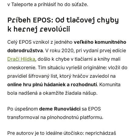
v Taleporte a prihlásiť ho do súťaže.
Príbeh EPOS: Od tlačovej chyby
k hernej revolúcii
Celý EPOS vznikol z jedného
veľkého komunitného
dobrodružstva
. V roku 2020, pri vydaní prvej edície
Dračí Hlídka
, došlo k chybe v tlačiarni a knihy mali
oneskorenie. Tím situáciu vyriešil originálne: vložil do
pravidiel šifrovaný list, ktorý hráčov zaviedol na
online hru plnú hádaniek a rozhodnutí
. Komunita
bola nadšená a okamžite žiadala nášup.
Po úspešnom
deme
Runovládci
sa EPOS
transformoval na plnohodnotnú platformu.
Pre autorov je to ideálne útočisko: neprichádzaš