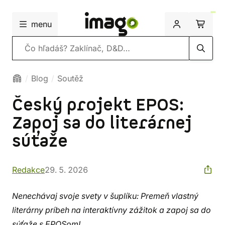
menu
Vyhľadávanie
Blog
Soutěž
Český projekt EPOS:
Zapoj sa do literárnej
súťaže
Redakce
29. 5. 2026
Nenechávaj svoje svety v šuplíku: Premeň vlastný
literárny príbeh na interaktívny zážitok a zapoj sa do
súťaže s EPOSom!