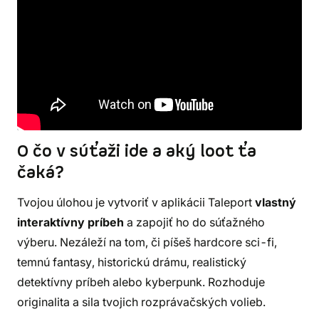
pretaviť svoj text do vetveného dobrodružstva
plného volieb, zvratov a dynamických dejových
liniek. Nepotrebuješ vedieť programovať – stačí ti len
dobrý nápad a chuť tvoriť!
Prihlás sa do súťaže
a začni tvoriť už dnes!
O čo v súťaži ide a aký loot ťa
čaká?
Tvojou úlohou je vytvoriť v aplikácii Taleport
vlastný
interaktívny príbeh
a zapojiť ho do súťažného
výberu. Nezáleží na tom, či píšeš hardcore sci-fi,
temnú fantasy, historickú drámu, realistický
detektívny príbeh alebo kyberpunk. Rozhoduje
originalita a sila tvojich rozprávačských volieb.