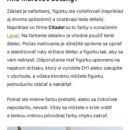
Základ je nafarbený, figúrku ste vytieňovali (napríklad
aj dvoma spôsobmi) a zostávajú teda detaily.
Napríklad vo firme
Citadel
sú to farby s označením
Layer
. Na farbenie detailov je vhodné použiť tenší
štetec. Počas maľovania je dôležité správne sa oprieť
a stabilizovať ruky držiace štetec a figúrku tak, aby sa
vám netriasli. Odporúčame mať figúrku upevnenú na
nejakom držiaku, ktorý si vyrobíte DYI alebo zakúpite
v obchode, a vďaka ktorému môžete figúrku
jednoducho otáčať a nakláňať.
Pokiaľ ste mierne farbu pretiahli, alebo sa čokoľvek
nepodarilo, nevadí. Vždy sa môžete o krok vrátiť
a tenkou vrstvou pôvodnej farby chybu zakryť.