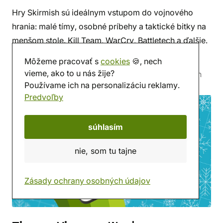
Hry Skirmish sú ideálnym vstupom do vojnového
hrania: malé tímy, osobné príbehy a taktické bitky na
menšom stole. Kill Team, WarCry, Battletech a ďalšie.
celý článok...
Môžeme pracovať s
cookies
🍪, nech
vieme, ako to u nás žije?
22. 12. 2025
Karel Krajča
5 min
Publicistika
Používame ich na personalizáciu reklamy.
Predvoľby
súhlasím
nie, som tu tajne
Zásady ochrany osobných údajov