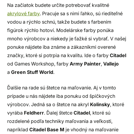
Na začiatok budete určite potrebovať kvalitné
akrylové farby
. Pracuje sa s nimi ľahko, sú riediteľné
vodou a rýchlo schnú, takže budete s farbením
figúrok rýchlo hotoví. Modelárske farby ponúka
mnoho výrobcov a niekedy je ťažké si vybrať. V našej
ponuke nájdete iba známe a zákazníkmi overené
značky, ktoré si potrpia na kvalitu. Ide o farby
Citadel
od Games Workshop, farby
Army Painter
,
Vallejo
a
Green Stuff World
.
Ďalšie na rade sú štetce na maľovanie. Aj v tomto
prípade u nás nájdete iba ponuku od špičkových
výrobcov. Jedná sa o štetce na akryl
Kolinsky
, ktoré
vyrába
Feldherr
. Ďalej štetce
Citadel
, ktoré sú
rozdelené podľa techniky maľovania a veľkosti,
napríklad
Citadel Base M
je vhodný na maľovanie