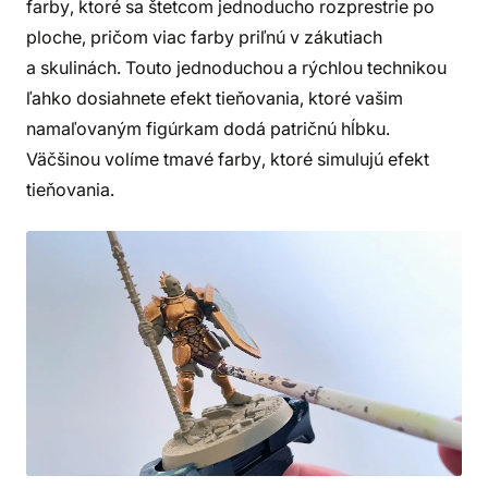
farby, ktoré sa štetcom jednoducho rozprestrie po
ploche, pričom viac farby priľnú v zákutiach
a skulinách. Touto jednoduchou a rýchlou technikou
ľahko dosiahnete efekt tieňovania, ktoré vašim
namaľovaným figúrkam dodá patričnú hĺbku.
Väčšinou volíme tmavé farby, ktoré simulujú efekt
tieňovania.