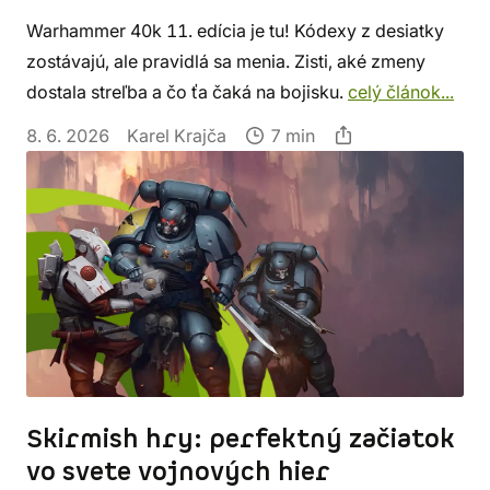
Warhammer 40k 11. edícia je tu! Kódexy z desiatky
zostávajú, ale pravidlá sa menia. Zisti, aké zmeny
dostala streľba a čo ťa čaká na bojisku.
celý článok...
8. 6. 2026
Karel Krajča
7 min
Skirmish hry: perfektný začiatok
vo svete vojnových hier