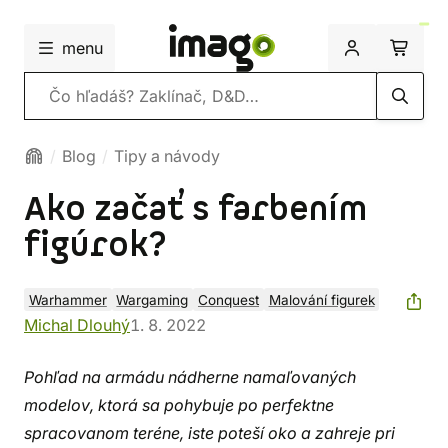
menu
Vyhľadávanie
Blog
Tipy a návody
Ako začať s farbením
figúrok?
Warhammer
Wargaming
Conquest
Malování figurek
Michal Dlouhý
1. 8. 2022
Pohľad na armádu nádherne namaľovaných
modelov, ktorá sa pohybuje po perfektne
spracovanom teréne, iste poteší oko a zahreje pri