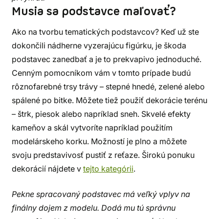
Musia sa podstavce maľovať?
Ako na tvorbu tematických podstavcov? Keď už ste
dokončili nádherne vyzerajúcu figúrku, je škoda
podstavec zanedbať a je to prekvapivo jednoduché.
Cenným pomocníkom vám v tomto prípade budú
rôznofarebné trsy trávy – stepné hnedé, zelené alebo
spálené po bitke. Môžete tiež použiť dekorácie terénu
– štrk, piesok alebo napríklad sneh. Skvelé efekty
kameňov a skál vytvoríte napríklad použitím
modelárskeho korku. Možností je plno a môžete
svoju predstavivosť pustiť z reťaze. Širokú ponuku
dekorácií nájdete v
tejto kategórii
.
Pekne spracovaný podstavec má veľký vplyv na
finálny dojem z modelu. Dodá mu tú správnu