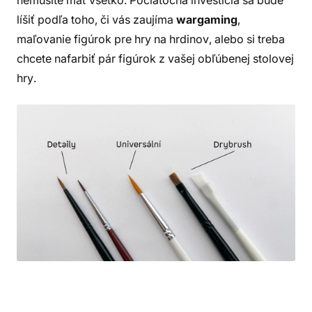
nemusíte mať všetko. Počiatočná investícia sa bude
líšiť podľa toho, či vás zaujíma
wargaming
,
maľovanie figúrok pre hry na hrdinov, alebo si treba
chcete nafarbiť pár figúrok z vašej obľúbenej stolovej
hry.