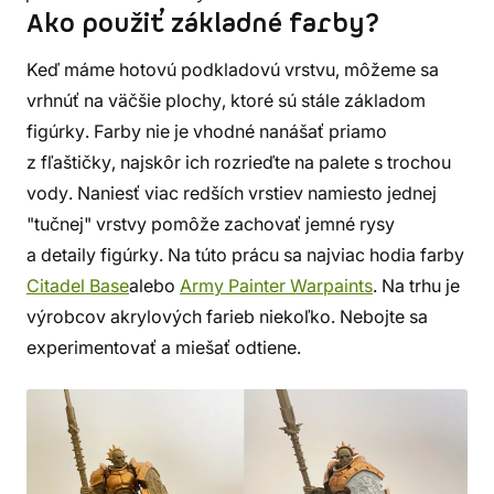
Ako použiť základné farby?
Keď máme hotovú podkladovú vrstvu, môžeme sa
vrhnúť na väčšie plochy, ktoré sú stále základom
figúrky. Farby nie je vhodné nanášať priamo
z fľaštičky, najskôr ich rozrieďte na palete s trochou
vody. Naniesť viac redších vrstiev namiesto jednej
"tučnej" vrstvy pomôže zachovať jemné rysy
a detaily figúrky. Na túto prácu sa najviac hodia farby
Citadel Base
alebo
Army Painter Warpaints
. Na trhu je
výrobcov akrylových farieb niekoľko. Nebojte sa
experimentovať a miešať odtiene.