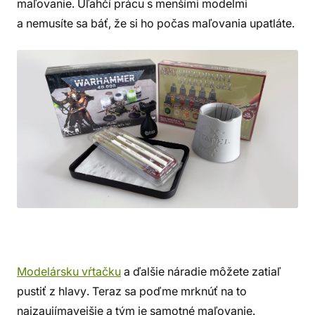
maľovanie. Uľahčí prácu s menšími modelmi
a nemusíte sa báť, že si ho počas maľovania upatláte.
Modelársku vŕtačku
a ďalšie náradie môžete zatiaľ
pustiť z hlavy. Teraz sa poďme mrknúť na to
najzaujímavejšie a tým je samotné maľovanie.