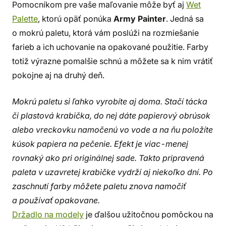
Pomocníkom pre vaše maľovanie môže byť aj
Wet
Palette
, ktorú opäť ponúka
Army Painter
. Jedná sa
o mokrú paletu, ktorá vám poslúži na rozmiešanie
farieb a ich uchovanie na opakované použitie. Farby
totiž výrazne pomalšie schnú a môžete sa k nim vrátiť
pokojne aj na druhý deň.
Mokrú paletu si ľahko vyrobíte aj doma. Stačí tácka
či plastová krabička, do nej dáte papierový obrúsok
alebo vreckovku namočenú vo vode a na ňu položíte
kúsok papiera na pečenie. Efekt je viac-menej
rovnaký ako pri originálnej sade. Takto pripravená
paleta v uzavretej krabičke vydrží aj niekoľko dní. Po
zaschnutí farby môžete paletu znova namočiť
a používať opakovane.
Držadlo na modely
je ďalšou užitočnou pomôckou na