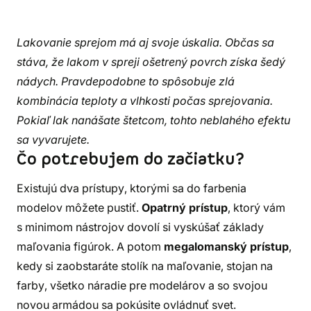
Lakovanie sprejom má aj svoje úskalia. Občas sa
stáva, že lakom v spreji ošetrený povrch získa šedý
nádych. Pravdepodobne to spôsobuje zlá
kombinácia teploty a vlhkosti počas sprejovania.
Pokiaľ lak nanášate štetcom, tohto neblahého efektu
sa vyvarujete.
Čo potrebujem do začiatku?
Existujú dva prístupy, ktorými sa do farbenia
modelov môžete pustiť.
Opatrný prístup
, ktorý vám
s minimom nástrojov dovolí si vyskúšať základy
maľovania figúrok. A potom
megalomanský prístup
,
kedy si zaobstaráte stolík na maľovanie, stojan na
farby, všetko náradie pre modelárov a so svojou
novou armádou sa pokúsite ovládnuť svet.