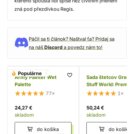
kterého spousta lidí spíše než civilním jménem
zná pod přezdívkou Regis.
Páčil sa ti článok? Naštval ťa? Pridaj sa
na náš
Discord
a povedz nám to!
Populárne
Army Painter Wet
Sada štetcov Green
Palette
Stuff World: Premiu
Brush Set - Gold Se
77×
1×
24,27 €
50,24 €
skladom
skladom
do košíka
do košíka