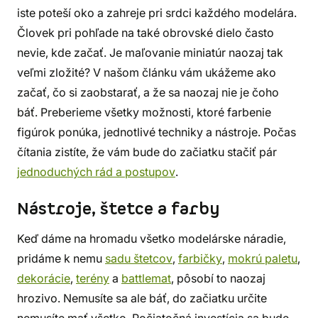
iste poteší oko a zahreje pri srdci každého modelára.
Človek pri pohľade na také obrovské dielo často
nevie, kde začať. Je maľovanie miniatúr naozaj tak
veľmi zložité? V našom článku vám ukážeme ako
začať, čo si zaobstarať, a že sa naozaj nie je čoho
báť. Preberieme všetky možnosti, ktoré farbenie
figúrok ponúka, jednotlivé techniky a nástroje. Počas
čítania zistíte, že vám bude do začiatku stačiť pár
jednoduchých rád a postupov
.
Nástroje, štetce a farby
Keď dáme na hromadu všetko modelárske náradie,
pridáme k nemu
sadu štetcov
,
farbičky
,
mokrú paletu
,
dekorácie
,
terény
a
battlemat
, pôsobí to naozaj
hrozivo. Nemusíte sa ale báť, do začiatku určite