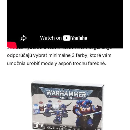
Na začiatok budete potrebovať
štetce
– jeden na
maľovanie väčších plôch a druhý menší na detaily.
Môžete si tiež zaobstarať hobby sadu, ktorú sme už
spomínali. Výber konkrétnych farieb je na vás. Záleží
na vašej predstave, ako má vaša figúrka alebo
armáda vyzerať. Skúsení harcovníci wargamingu
odporúčajú vybrať minimálne 3 farby, ktoré vám
umožnia urobiť modely aspoň trochu farebné.