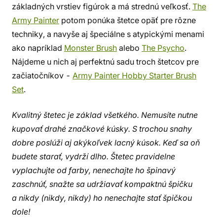
základných vrstiev figúrok a má strednú veľkosť.
The
Army Painter
potom ponúka štetce opäť pre rôzne
techniky, a navyše aj špeciálne s atypickými menami
ako napríklad
Monster Brush
alebo
The Psycho
.
Nájdeme u nich aj perfektnú sadu troch štetcov pre
začiatočníkov -
Army Painter Hobby Starter Brush
Set
.
Kvalitný štetec je základ všetkého. Nemusíte nutne
kupovať drahé značkové kúsky. S trochou snahy
dobre poslúži aj akýkoľvek lacný kúsok. Keď sa oň
budete starať, vydrží dlho. Štetec pravidelne
vyplachujte od farby, nenechajte ho špinavý
zaschnúť, snažte sa udržiavať kompaktnú špičku
a nikdy (nikdy, nikdy) ho nenechajte stať špičkou
dole!