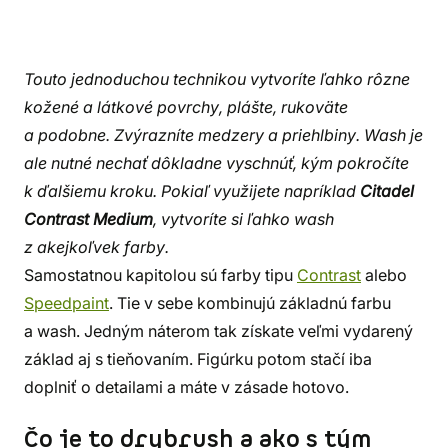
Touto jednoduchou technikou vytvoríte ľahko rôzne
kožené a látkové povrchy, plášte, rukoväte
a podobne. Zvýrazníte medzery a priehlbiny. Wash je
ale nutné nechať dôkladne vyschnúť, kým pokročíte
k ďalšiemu kroku. Pokiaľ využijete napríklad
Citadel
Contrast Medium
, vytvoríte si ľahko wash
z akejkoľvek farby.
Samostatnou kapitolou sú farby tipu
Contrast
alebo
Speedpaint
. Tie v sebe kombinujú základnú farbu
a wash. Jedným náterom tak získate veľmi vydarený
základ aj s tieňovaním. Figúrku potom stačí iba
doplniť o detailami a máte v zásade hotovo.
Čo je to drybrush a ako s tým