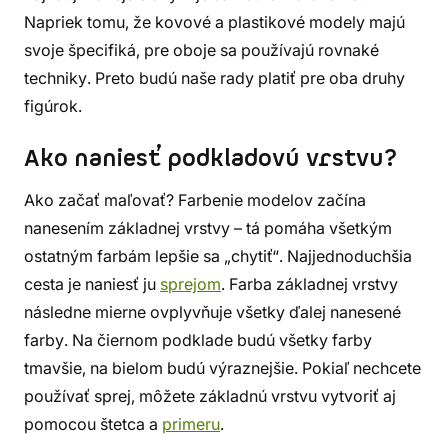
Napriek tomu, že kovové a plastikové modely majú
svoje špecifiká, pre oboje sa používajú rovnaké
techniky. Preto budú naše rady platiť pre oba druhy
figúrok.
Ako naniesť podkladovú vrstvu?
Ako začať maľovať? Farbenie modelov začína
nanesením základnej vrstvy – tá pomáha všetkým
ostatným farbám lepšie sa „chytiť“. Najjednoduchšia
cesta je naniesť ju
sprejom
. Farba základnej vrstvy
následne mierne ovplyvňuje všetky ďalej nanesené
farby. Na čiernom podklade budú všetky farby
tmavšie, na bielom budú výraznejšie. Pokiaľ nechcete
používať sprej, môžete základnú vrstvu vytvoriť aj
pomocou štetca a
primeru
.