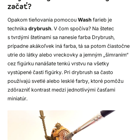
začať?
Opakom tieňovania pomocou
Wash
farieb je
technika
drybrush
. V čom spočíva? Na štetec
s tvrdými štetinami sa nanesie farba Drybrush,
prípadne akákoľvek iná farba, tá sa potom čiastočne
utrie do látky alebo vreckovky a jemným „šimraním“
cez figúrku nanášate tenkú vrstvu na všetky
vystúpené časti figúrky. Pri drybrush sa často
používajú svetlé alebo lesklé farby, ktoré pomôžu
zdôrazniť kontrast medzi jednotlivými časťami
miniatúr.