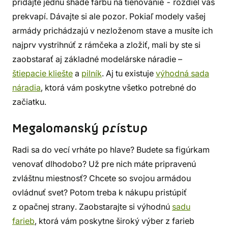
pridajte jednu shade farbu na tieňovanie - rozdiel vás
prekvapí. Dávajte si ale pozor. Pokiaľ modely vašej
armády prichádzajú v nezloženom stave a musíte ich
najprv vystrihnúť z rámčeka a zložiť, mali by ste si
zaobstarať aj základné modelárske náradie –
štiepacie kliešte
a
pilník
. Aj tu existuje
výhodná sada
náradia
, ktorá vám poskytne všetko potrebné do
začiatku.
Megalomanský prístup
Radi sa do vecí vrháte po hlave? Budete sa figúrkam
venovať dlhodobo? Už pre nich máte pripravenú
zvláštnu miestnosť? Chcete so svojou armádou
ovládnuť svet? Potom treba k nákupu pristúpiť
z opačnej strany. Zaobstarajte si výhodnú
sadu
farieb
, ktorá vám poskytne široký výber z farieb