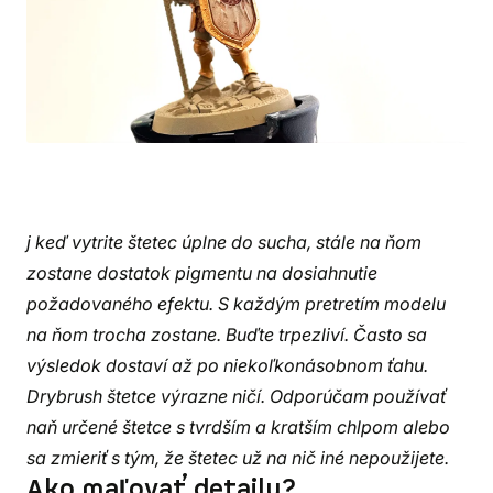
j keď vytrite štetec úplne do sucha, stále na ňom
zostane dostatok pigmentu na dosiahnutie
požadovaného efektu. S každým pretretím modelu
na ňom trocha zostane. Buďte trpezliví. Často sa
výsledok dostaví až po niekoľkonásobnom ťahu.
Drybrush štetce výrazne ničí. Odporúčam používať
naň určené štetce s tvrdším a kratším chlpom alebo
sa zmieriť s tým, že štetec už na nič iné nepoužijete.
Ako maľovať detaily?