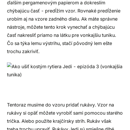
ďalším pergamenovým papierom a dokreslím
chýbajúcu časť - predĺžim vzor. Rovnaké predĺženie
urobím aj na vzore zadného dielu. Ak máte správne
nástroje, môžete tento krok vynechať a chýbajúcu
časť nakresliť priamo na látku pre vonkajšiu tuniku.
Čo sa týka lemu výstrihu, stačí pôvodný lem ešte
trochu zakriviť.
Tentoraz musíme do vzoru pridať rukávy. Vzor na
rukávy si opäť môžete vyrobiť sami pomocou starého
trička. Alebo použite krajčírsky strih. Rukáv však
treba trochu upraviť. Rukávy Jedi sú smiešne dlhé