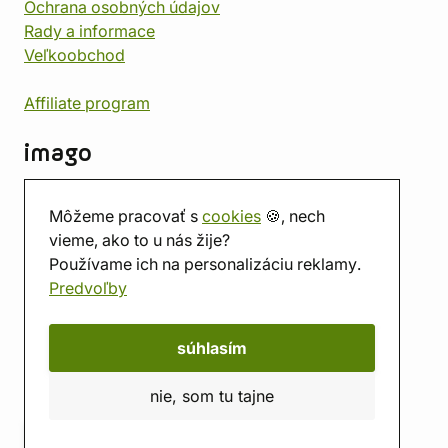
Ochrana osobných údajov
Rady a informace
Veľkoobchod
Affiliate program
imago
Kontakt
Môžeme pracovať s
cookies
🍪, nech
Predajňa
vieme, ako to u nás žije?
Herňa
Používame ich na personalizáciu reklamy.
O nás
Predvoľby
Hodnotenie obchodu
Darčekové poukážky
Kalendár
súhlasím
imago.blog
nie, som tu tajne