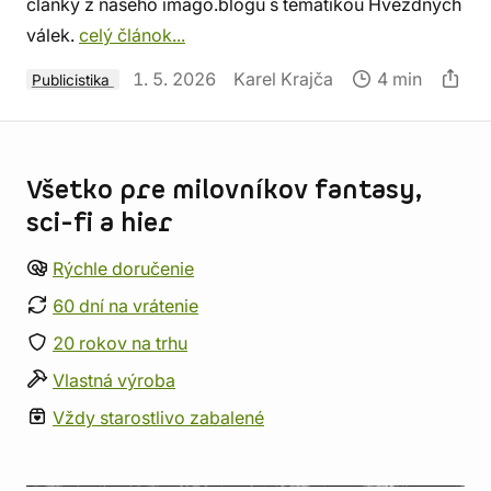
články z našeho imago.blogu s tematikou Hvězdných
válek.
celý článok...
1. 5. 2026
Karel Krajča
4 min
Publicistika
Informácie o obchode
Všetko pre milovníkov fantasy,
sci-fi a hier
Rýchle doručenie
60 dní na vrátenie
20 rokov na trhu
Vlastná výroba
Vždy starostlivo zabalené