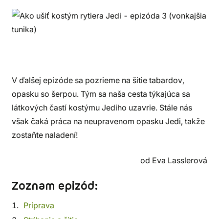
V ďalšej epizóde sa pozrieme na šitie tabardov,
opasku so šerpou. Tým sa naša cesta týkajúca sa
látkových častí kostýmu Jediho uzavrie. Stále nás
však čaká práca na neupravenom opasku Jedi, takže
zostaňte naladení!
od Eva Lasslerová
Zoznam epizód:
Príprava