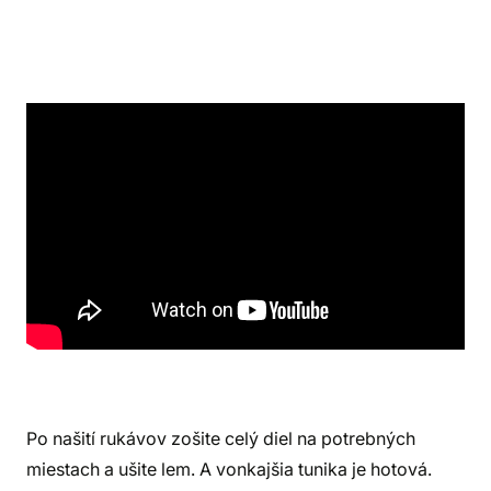
Moja technika vkladania rukávov je čisto amatérska,
rovnako ako moje šitie. Ale pokiaľ vyzerá, drží a plní
svoju funkciu, je naozaj jedno, ktorý spôsob si
vyberiete.
Po našití rukávov zošite celý diel na potrebných
miestach a ušite lem. A vonkajšia tunika je hotová.