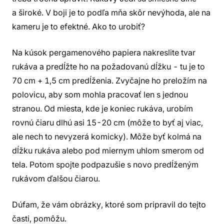
a široké. V boji je to podľa mňa skôr nevýhoda, ale na
kameru je to efektné. Ako to urobiť?
Na kúsok pergamenového papiera nakreslite tvar
rukáva a predĺžte ho na požadovanú dĺžku - tu je to
70 cm + 1,5 cm predĺženia. Zvyčajne ho preložím na
polovicu, aby som mohla pracovať len s jednou
stranou. Od miesta, kde je koniec rukáva, urobím
rovnú čiaru dlhú asi 15-20 cm (môže to byť aj viac,
ale nech to nevyzerá komicky). Môže byť kolmá na
dĺžku rukáva alebo pod miernym uhlom smerom od
tela. Potom spojte podpazušie s novo predĺženým
rukávom ďalšou čiarou.
Dúfam, že vám obrázky, ktoré som pripravil do tejto
časti, pomôžu.