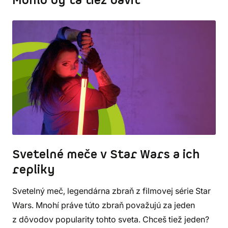
Mohlo by ťa tiež baviť
Svetelné meče v Star Wars a ich
repliky
Svetelný meč, legendárna zbraň z filmovej série Star
Wars. Mnohí práve túto zbraň považujú za jeden
z dôvodov popularity tohto sveta. Chceš tiež jeden?