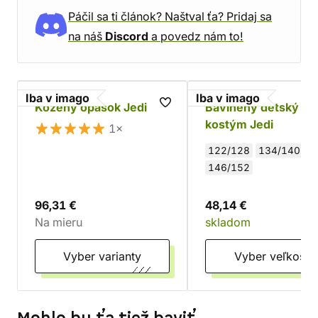
Páčil sa ti článok? Naštval ťa? Pridaj sa
na náš
Discord
a povedz nám to!
Iba v imago
Iba v imago
Kožený opasok Jedi
Bavlnený detský
kostým Jedi
1×
122/128
134/140
146/152
96,31 €
48,14 €
Na mieru
skladom
Vyber varianty
Vyber veľkosti