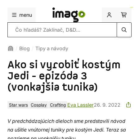
menu
Vyhľadávanie
Blog
Tipy a návody
Ako si vyrobiť kostým
Jedi - epizóda 3
(vonkajšia tunika)
Eva Lassler
26. 9. 2022
Star wars
Cosplay
Crafting
V predchádzajúcich dieloch sme predstavili návod
na ušitie vnútornej tuniky pre kostým Jedi. Teraz sa
pozrieme na vonkajšiu tuniku.