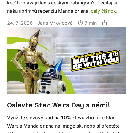
keď ho dávajú len s českým dabingom? Prečítaj si
našu úprimnú recenziu Mandaloriana.
celý článok...
24. 7. 2026
Jana Mrkvicová
7 min
Oslavte Star Wars Day s námi!
Využijte slevový kód na 10% slevu zboží ze Star
Wars a Mandaloriana na imago.sk, nebo si přečtěte