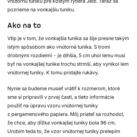
vnútornú tuniku pre kostým rytiera Jedi. Teraz sa
pozrieme na vonkajšiu tuniku.
Ako na to
Vtip je v tom, že vonkajšia tunika sa šije presne takým
istým spôsobom ako vnútorná tunika. S tromi
drobnými rozdielmi - je dlhšia, 5 cm uhol lemu musí
byť na vonkajšej tunike trochu strmší, aby vynikol lem
vnútornej tuniky. K tomu pridajte rukávy.
Nynie sa budeme musieť vrátiť k rozmerom, ktoré
sme si pripravili v prvej časti, a tieto informácie
použiť na úpravu vzoru vnútornej tuniky
z pergamenového papiera. Môj priateľ sa rozhodol,
že chce, aby dĺžka vonkajšej tuniky bola 96 cm.
Urobím teda to, že vzor vnútornej tuniky prelepím