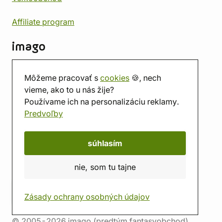
Affiliate program
imago
Kontakt
Môžeme pracovať s
cookies
🍪, nech
Predajňa
vieme, ako to u nás žije?
Herňa
Používame ich na personalizáciu reklamy.
O nás
Predvoľby
Hodnotenie obchodu
Darčekové poukážky
Kalendár
súhlasím
imago.blog
nie, som tu tajne
Zásady ochrany osobných údajov
© 2005-2026 imago (predtým fantasyobchod)