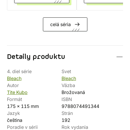
celá séria
Detaily produktu
4. diel série
Svet
Bleach
Bleach
Autor
Väzba
Tite Kubo
Brožovaná
Formát
ISBN
175 x 115 mm
9788074491344
Jazyk
Strán
čeština
192
Poradie v sérii
Rok vydania