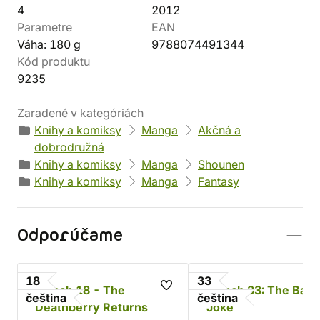
4
2012
Parametre
EAN
Váha: 180 g
9788074491344
Kód produktu
9235
Zaradené v kategóriách
Knihy a komiksy
Manga
Akčná a
dobrodružná
Knihy a komiksy
Manga
Shounen
Knihy a komiksy
Manga
Fantasy
Odporúčame
18
33
Bleach 18 - The
Bleach 33: The Bad
čeština
čeština
Deathberry Returns
Joke