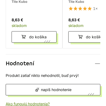
Tite Kubo
Tite Kubo
1×
8,63 €
8,63 €
skladom
skladom
do košíka
do košíka
Hodnotení
Produkt zatiaľ nikto nehodnotil, buď prvý!
napíš hodnotenie
Ako fungujú hodnotenia?