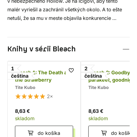
v nebezpečného Hollow. Je na Ičigovi, aby tento
malér vyriešil a zachránil všetkých okolo. A to ešte
netuší, že sa mu v meste objavila konkurencie …
Knihy v sérii Bleach
1
2
Bleach 1: The Death and
Bleach 2: Goodbye
čeština
čeština
the Strawberry
parakeet, goodnigh
sista
Tite Kubo
Tite Kubo
2×
8,63 €
8,63 €
skladom
skladom
do košíka
do košíka