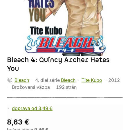
Bleach 4: Quincy Archer Hates
You
Bleach
4. diel série
Bleach
Tite Kubo
2012
Brožovaná väzba
192 strán
doprava od 3,49 €
8,63 €
bežná cena:
9,46 €