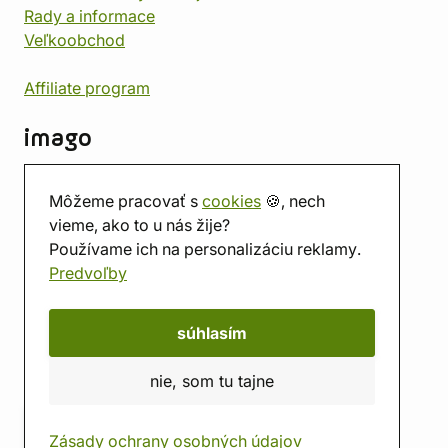
Rady a informace
Veľkoobchod
Affiliate program
imago
Kontakt
Môžeme pracovať s
cookies
🍪, nech
Predajňa
vieme, ako to u nás žije?
Herňa
Používame ich na personalizáciu reklamy.
O nás
Predvoľby
Hodnotenie obchodu
Darčekové poukážky
Kalendár
súhlasím
imago.blog
nie, som tu tajne
Zásady ochrany osobných údajov