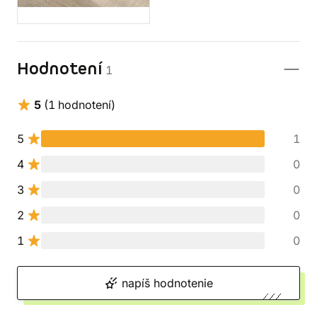
Hodnotení
1
5
(1 hodnotení)
5
1
4
0
3
0
2
0
1
0
napíš hodnotenie