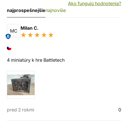
Ako fungujú hodnotenia?
najprospešnejšie
najnovšie
Milan C.
MC
6
4 miniatúry k hre Battletech
pred 2 rokmi
0