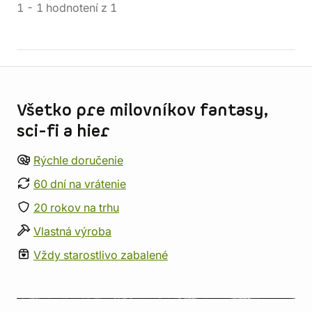
1
-
1
hodnotení
z
1
Informácie o obchode
Všetko pre milovníkov fantasy,
sci-fi a hier
Rýchle doručenie
60 dní na vrátenie
20 rokov na trhu
Vlastná výroba
Vždy starostlivo zabalené