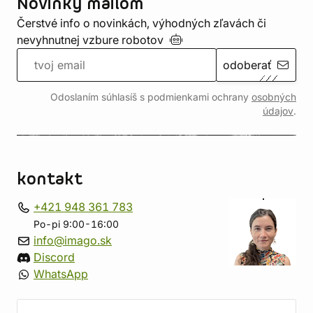
Novinky mailom
Čerstvé info o novinkách, výhodných zľavách či
nevyhnutnej vzbure
robotov
odoberať
Odoslaním súhlasíš s podmienkami ochrany
osobných
údajov
.
kontakt
+421 948 361 783
Po-pi 9:00-16:00
info@imago.sk
Discord
WhatsApp