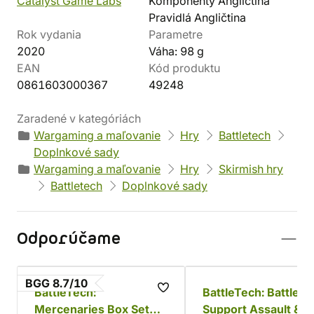
Catalyst Game Labs
Komponenty Angličtina
Pravidlá Angličtina
Rok vydania
Parametre
2020
Váha: 98 g
EAN
Kód produktu
0861603000367
49248
Zaradené v kategóriách
Wargaming a maľovanie
Hry
Battletech
Doplnkové sady
Wargaming a maľovanie
Hry
Skirmish hry
Battletech
Doplnkové sady
Odporúčame
BGG 8.7/10
BattleTech:
BattleTech: Battlefie
Mercenaries Box Set
Support Assault &