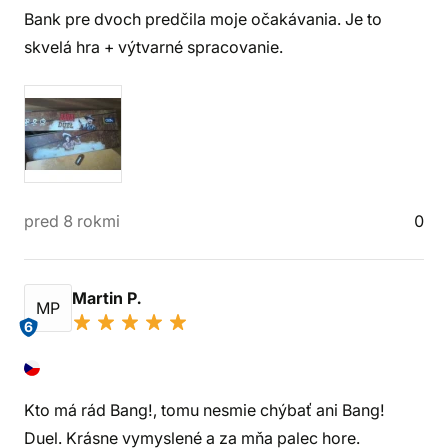
Bank pre dvoch predčila moje očakávania. Je to
skvelá hra + výtvarné spracovanie.
pred 8 rokmi
0
Martin P.
MP
6
Kto má rád Bang!, tomu nesmie chýbať ani Bang!
Duel. Krásne vymyslené a za mňa palec hore.