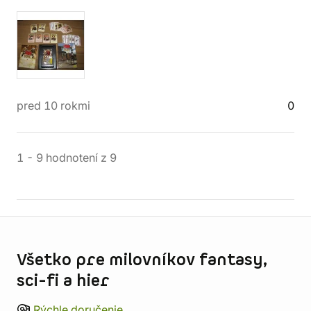
pred 10 rokmi
0
1
-
9
hodnotení
z
9
Informácie o obchode
Všetko pre milovníkov fantasy,
sci-fi a hier
Rýchle doručenie