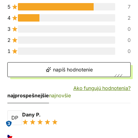
5
7
4
2
3
0
2
0
1
0
napíš hodnotenie
Ako fungujú hodnotenia?
najprospešnejšie
najnovšie
Dany P.
DP
3