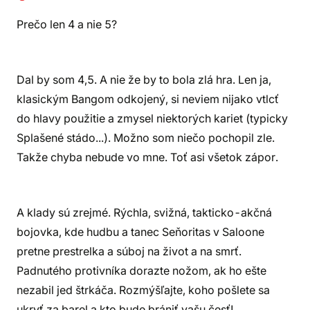
Prečo len 4 a nie 5?
Dal by som 4,5. A nie že by to bola zlá hra. Len ja,
klasickým Bangom odkojený, si neviem nijako vtlcť
do hlavy použitie a zmysel niektorých kariet (typicky
Splašené stádo...). Možno som niečo pochopil zle.
Takže chyba nebude vo mne. Toť asi všetok zápor.
A klady sú zrejmé. Rýchla, svižná, takticko-akčná
bojovka, kde hudbu a tanec Seňoritas v Saloone
pretne prestrelka a súboj na život a na smrť.
Padnutého protivníka dorazte nožom, ak ho ešte
nezabil jed štrkáča. Rozmýšľajte, koho pošlete sa
ukryť za barel a kto bude brániť vašu česť!