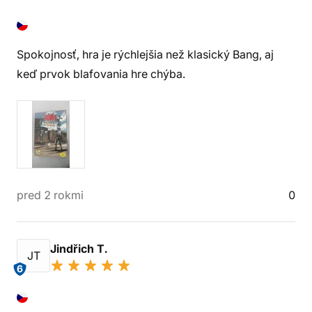
Spokojnosť, hra je rýchlejšia než klasický Bang, aj
keď prvok blafovania hre chýba.
pred 2 rokmi
0
Jindřich T.
JT
6