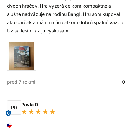
dvoch hráčov. Hra vyzerá celkom kompaktne a
slušne nadväzuje na rodinu Bang!. Hru som kupoval
ako darček a mám na ňu celkom dobrú spätnú väzbu.
Už sa teším, až ju vyskúšam.
pred 7 rokmi
0
Pavla D.
PD
6