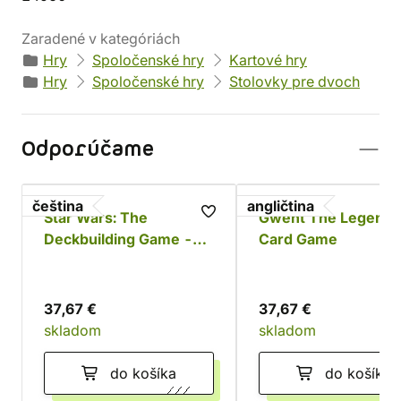
Zaradené v kategóriách
Hry
Spoločenské hry
Kartové hry
Hry
Spoločenské hry
Stolovky pre dvoch
Odporúčame
čeština
angličtina
Star Wars: The
Gwent The Legenda
Deckbuilding Game -
Card Game
Povstalci a Impérium
37,67 €
37,67 €
skladom
skladom
do košíka
do košíka