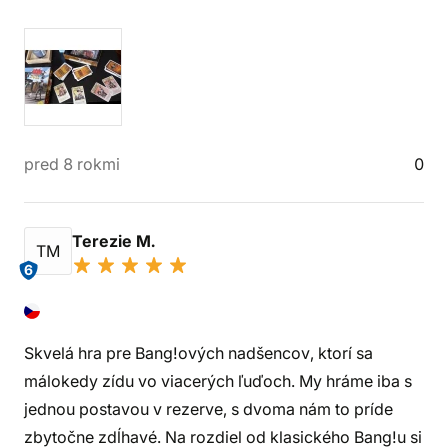
pred 8 rokmi
0
Terezie M.
TM
6
Skvelá hra pre Bang!ových nadšencov, ktorí sa
málokedy zídu vo viacerých ľuďoch. My hráme iba s
jednou postavou v rezerve, s dvoma nám to príde
zbytočne zdĺhavé. Na rozdiel od klasického Bang!u si