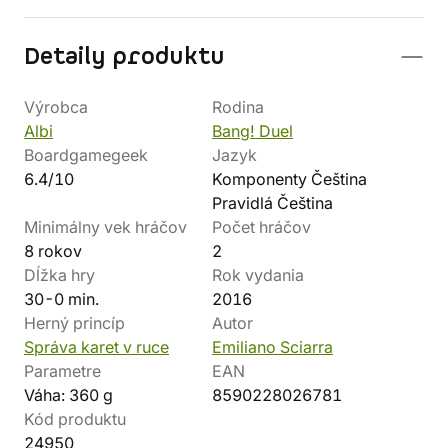
Detaily produktu
Výrobca
Rodina
Albi
Bang! Duel
Boardgamegeek
Jazyk
6.4/10
Komponenty Čeština
Pravidlá Čeština
Minimálny vek hráčov
Počet hráčov
8 rokov
2
Dĺžka hry
Rok vydania
30-0 min.
2016
Herný princíp
Autor
Správa karet v ruce
Emiliano Sciarra
Parametre
EAN
Váha: 360 g
8590228026781
Kód produktu
24950