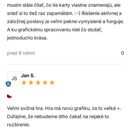
musím stále čítať, čo tie karty vlastne znamenajú, ale
snáď si to tiež raz zapamätám. :-) Riešenie aktívnej a
záložnej postavy je veľmi pekne vymyslené a funguje.
A ku grafickému spracovaniu niet čo dodať,
jednoducho krása.
pred 9 rokmi
0
Jan S.
JS
6
Veľmi svižná hra. Hra má novú grafiku, za to veľké +.
Dúfajme, že nebudeme dlho čakať na nejaké to
rozšírenie.