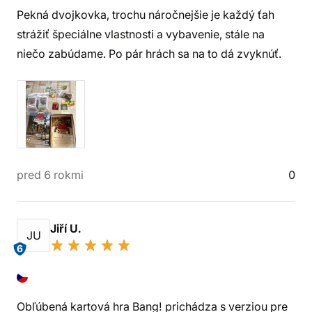
Pekná dvojkovka, trochu náročnejšie je každý ťah
strážiť špeciálne vlastnosti a vybavenie, stále na
niečo zabúdame. Po pár hrách sa na to dá zvyknúť.
pred 6 rokmi
0
Jiří U.
JU
6
Obľúbená kartová hra Bang! prichádza s verziou pre