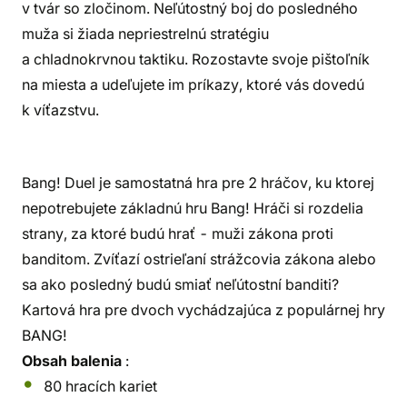
v tvár so zločinom. Neľútostný boj do posledného
muža si žiada nepriestrelnú stratégiu
a chladnokrvnou taktiku. Rozostavte svoje pištoľník
na miesta a udeľujete im príkazy, ktoré vás dovedú
k víťazstvu.
Bang! Duel je samostatná hra pre 2 hráčov, ku ktorej
nepotrebujete základnú hru Bang! Hráči si rozdelia
strany, za ktoré budú hrať - muži zákona proti
banditom. Zvíťazí ostrieľaní strážcovia zákona alebo
sa ako posledný budú smiať neľútostní banditi?
Kartová hra pre dvoch vychádzajúca z populárnej hry
BANG!
Obsah balenia
:
80 hracích kariet