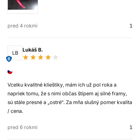
pred 4 rokmi
1
Lukáš B.
LB
6
Vcelku kvalitné klieštiky, mám ich už pol roka a
napriek tomu, že s nimi občas štipem aj silné framy,
sú stále presné a „ostré“. Za mňa slušný pomer kvalita
/ cena.
pred 6 rokmi
1