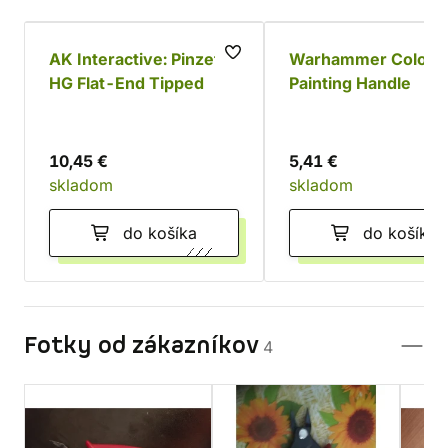
AK Interactive: Pinzeta
Warhammer Colour:
HG Flat-End Tipped
Painting Handle
10,45 €
5,41 €
skladom
skladom
do košíka
do košíka
Fotky od zákazníkov
4