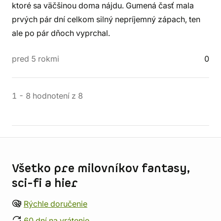
ktoré sa väčšinou doma nájdu. Gumená časť mala
prvých pár dní celkom silný nepríjemný zápach, ten
ale po pár dňoch vyprchal.
pred 5 rokmi
0
1
-
8
hodnotení
z
8
Informácie o obchode
Všetko pre milovníkov fantasy,
sci-fi a hier
Rýchle doručenie
60 dní na vrátenie