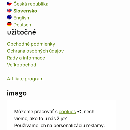
Česká republika
Slovensko
English
Deutsch
užitočné
Obchodné podmienky
Ochrana osobných údajov
Rady a informace
Veľkoobchod
Affiliate program
imago
Kontakt
Môžeme pracovať s
cookies
🍪, nech
Predajňa
vieme, ako to u nás žije?
Herňa
Používame ich na personalizáciu reklamy.
O nás