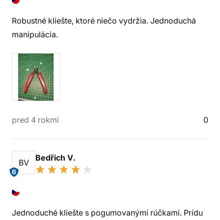
Robustné kliešte, ktoré niečo vydržia. Jednoduchá
manipulácia.
pred 4 rokmi
0
Bedřich V.
BV
6
Jednoduché kliešte s pogumovanými rúčkami. Prídu