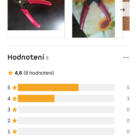
Hodnotení
8
4,6
(8 hodnotení)
5
5
4
3
3
0
2
0
1
0