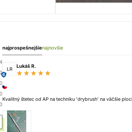
najprospešnejšie
najnovšie
4
Lukáš R.
LR
0
6
0
0
Kvalitný štetec od AP na techniku 'drybrush' na väčšie plo
0