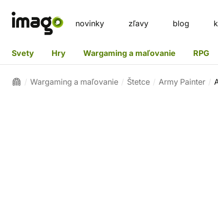
novinky
zľavy
blog
k
Svety
Hry
Wargaming a maľovanie
RPG
Wargaming a maľovanie
Štetce
Army Painter