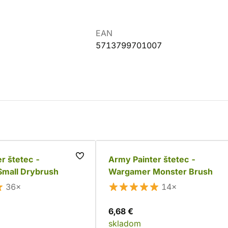
EAN
5713799701007
r štetec -
Army Painter štetec -
mall Drybrush
Wargamer Monster Brush
36×
14×
6,68 €
skladom