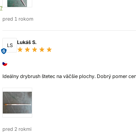
?
pred 1 rokom
Lukáš S.
LS
6
Ideálny drybrush štetec na väčšie plochy. Dobrý pomer ce
pred 2 rokmi