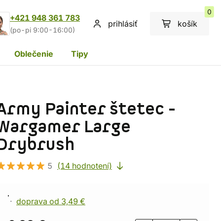
0
+421 948 361 783
prihlásiť
košík
(po-pi 9:00-16:00)
Oblečenie
Tipy
Army Painter štetec -
Wargamer Large
Drybrush
5
(14 hodnotení)
doprava od 3,49 €