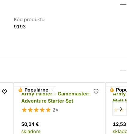
Kód produktu
9193
Populárne
Populá
Army Painter - Gamemaster:
Army Pai
Adventure Starter Set
Matt Whi
2×
50,24 €
12,53 €
skladom
skladom