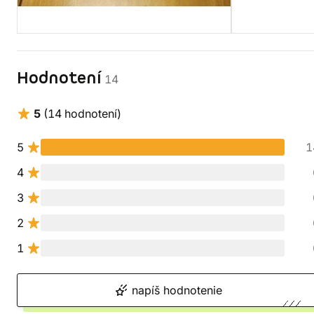
Hodnotení
14
5
(14 hodnotení)
5
1
4
3
2
1
napíš hodnotenie