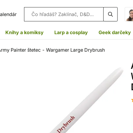
Vyhľadávanie
alendár
Knihy a komiksy
Larp a cosplay
Geek darčeky
Army Painter štetec - Wargamer Large Drybrush