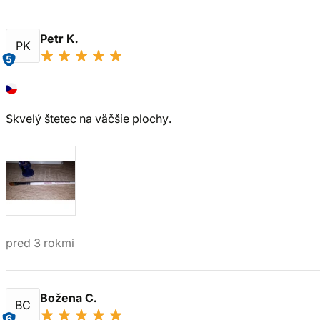
Petr K.
PK
5
Skvelý štetec na väčšie plochy.
pred 3 rokmi
Božena C.
BC
6