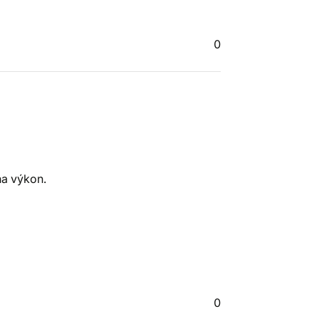
0
na výkon.
0