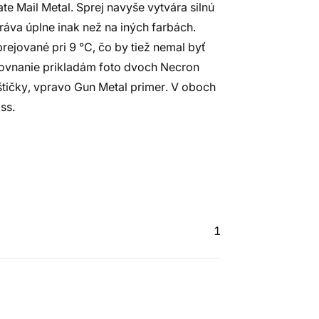
te Mail Metal. Sprej navyše vytvára silnú
ráva úplne inak než na iných farbách.
rejované pri 9 °C, čo by tiež nemal byť
ovnanie prikladám foto dvoch Necron
štičky, vpravo Gun Metal primer. V oboch
ss.
1