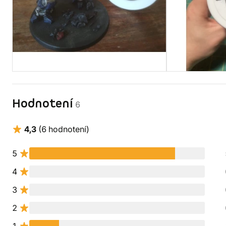
Hodnotení
6
4,3
(6 hodnotení)
5
4
3
2