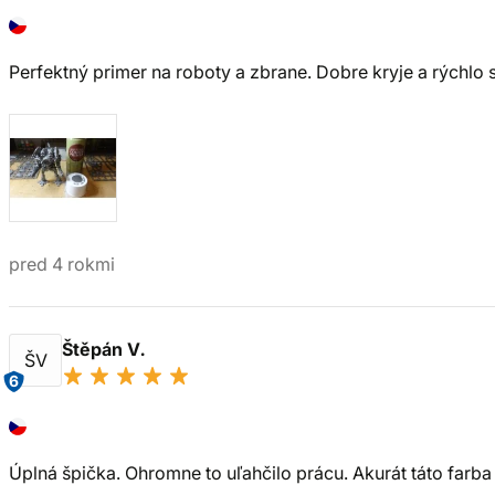
Perfektný primer na roboty a zbrane. Dobre kryje a rýchlo 
pred 4 rokmi
Štěpán V.
ŠV
6
Úplná špička. Ohromne to uľahčilo prácu. Akurát táto farba