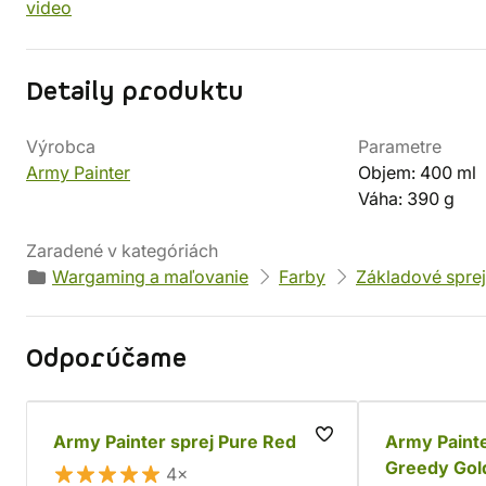
video
Detaily produktu
Výrobca
Parametre
Army Painter
Objem: 400 ml
Váha: 390 g
Zaradené v kategóriách
Wargaming a maľovanie
Farby
Základové spre
Odporúčame
Army Painter sprej Pure Red
Army Painte
Greedy Gol
4×