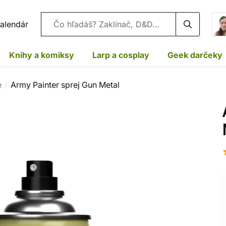
Vyhľadávanie
alendár
Knihy a komiksy
Larp a cosplay
Geek darčeky
e
Army Painter sprej Gun Metal