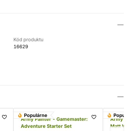
Kód produktu
16629
Populárne
Populá
Army Painter - Gamemaster:
Army Pai
Adventure Starter Set
Matt Whi