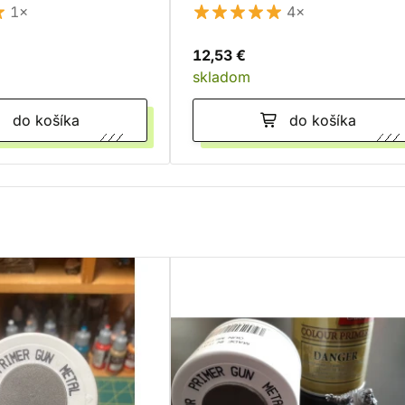
1×
4×
12,53 €
skladom
do košíka
do košíka