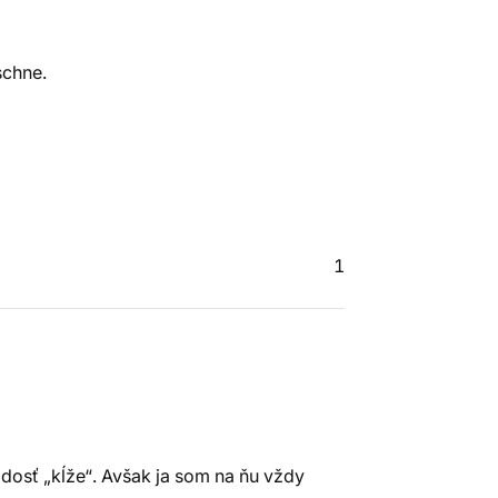
schne.
1
 dosť „kĺže“. Avšak ja som na ňu vždy