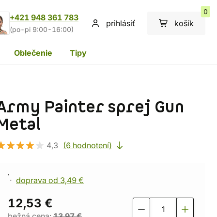
0
+421 948 361 783
prihlásiť
košík
(po-pi 9:00-16:00)
Oblečenie
Tipy
Army Painter sprej Gun
Metal
4,3
(6 hodnotení)
doprava od 3,49 €
12,53 €
bežná cena:
13,97 €