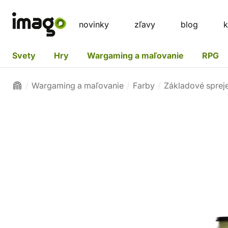
novinky
zľavy
blog
k
Svety
Hry
Wargaming a maľovanie
RPG
Wargaming a maľovanie
Farby
Základové sprej