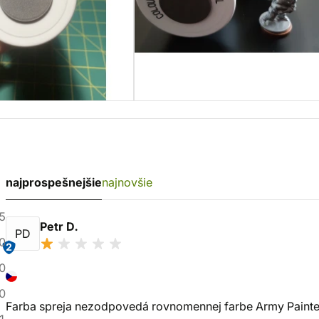
najprospešnejšie
najnovšie
5
Petr D.
PD
0
2
0
0
Farba spreja nezodpovedá rovnomennej farbe Army Painter 