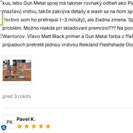
1
kus, lebo Gun Metal sprej má takmer rovnaký odtieň ako Pla
mazľavú vrstvu, takže zakrýva detaily a wash sa na ňom sp
Poctivo som ho pretrepal (~3 minúty), ale žiadna zmena. Sp
problém. Možno niekde pri skladovaní premrzol??? Na por
?
Warriorov. Vľavo Matt Black primer a Gun Metal farba z fľa
prípadoch pretreté jednou vrstvou Reikland Fleshshade Glo
pred 3 rokmi
Pavel K.
PK
6