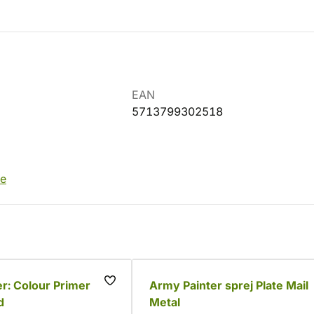
EAN
5713799302518
je
r: Colour Primer
Army Painter sprej Plate Mail
d
Metal