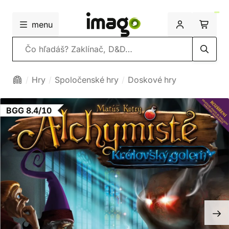
menu
Vyhľadávanie
Hry
Spoločenské hry
Doskové hry
BGG 8.4/10