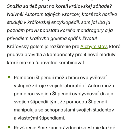
Snažia sa tiež prísť na koreň kráľovskej záhade?
Naivné! Autorom tajných vzorcov, ktoré tak horlivo
študujú v kráľovskej encyklopédii, som ja! Iba ja
poznám pravú podstatu koreňa mandragory a ja
privediem kráľovho golema späť k životu!
Kráľovský golem je rozšírenie pre
Alchymistov
, ktoré
pridáva pravidlá a komponenty pre 4 nové moduly,
ktoré možno ľubovoľne kombinovať:
Pomocou štipendií môžu hráči ovplyvňovať
vstupné zdroje svojich laboratórií. Autori môžu
pomocou svojich Štipendií ovplyvňovať dizajn
svojich štipendií tým, že pomocou Štipendií
manipulujú so schopnosťami svojich študentov
a vlastnými štipendiami.
Rozšírenie Sme zaneprázdnení spestruje každé