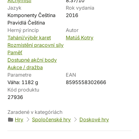
Alchymisti
8.37/10
Jazyk
Rok vydania
Komponenty Čeština
2016
Pravidlá Čeština
Herný princíp
Autor
Tahání/výběr karet
Matúš Kotry
Rozmístění pracovní síly
Paměť
Dostupné akční body
Aukce / dražba
Parametre
EAN
Váha: 1182 g
8595558302666
Kód produktu
27936
Zaradené v kategóriách
Hry
Spoločenské hry
Doskové hry