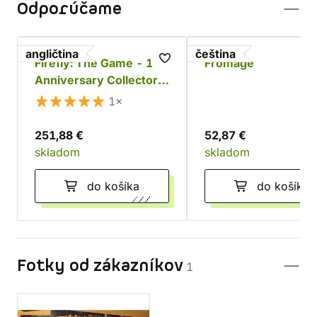
Odporúčame
angličtina
čeština
Firefly: The Game - 10.
Fromage
Anniversary Collector's
Edition
1×
251,88 €
52,87 €
skladom
skladom
do košíka
do košíka
Fotky od zákazníkov
1