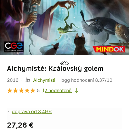
Alchymisté: Královský golem
2016
Alchymisti
bgg hodnocení 8.37/10
5
(2 hodnotení)
doprava od 3,49 €
27,26 €