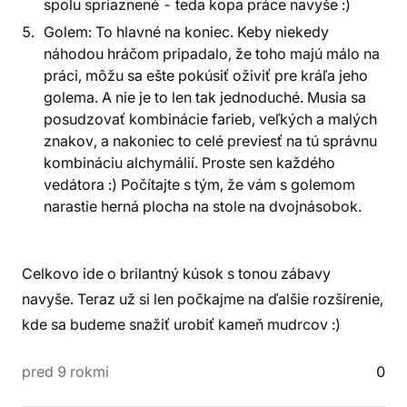
spolu spriaznené - teda kopa práce navyše :)
Golem: To hlavné na koniec. Keby niekedy
náhodou hráčom pripadalo, že toho majú málo na
práci, môžu sa ešte pokúsiť oživiť pre kráľa jeho
golema. A nie je to len tak jednoduché. Musia sa
posudzovať kombinácie farieb, veľkých a malých
znakov, a nakoniec to celé previesť na tú správnu
kombináciu alchymálií. Proste sen každého
vedátora :) Počítajte s tým, že vám s golemom
narastie herná plocha na stole na dvojnásobok.
Celkovo ide o brilantný kúsok s tonou zábavy
navyše. Teraz už si len počkajme na ďalšie rozšírenie,
kde sa budeme snažiť urobiť kameň mudrcov :)
pred 9 rokmi
0