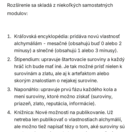
Rozšírenie sa skladá z niekoľkých samostatných
modulov:
Kráľovská encyklopédia: pridáva novú vlastnosť
alchymáliám - mesačné (obsahujú buď 0 alebo 2
mínusy) a slnečné (obsahujú 1 alebo 3 mínusy).
Štipendium: upravuje štartovacie suroviny a každý
hráč ich bude mať iné. Je tak možné prísť nielen k
surovinám a zlatu, ale aj k artefaktom alebo
skorým znalostiam o nejakej surovine.
Naponáhlo: upravuje prvú fázu každého kola a
mení suroviny, ktoré možno získať (suroviny,
priazeň, zlato, reputácia, informácie).
Knižnica: Nové možnosti na publikovanie. Už
netreba len publikovať o vlastnostiach alchymálií,
ale možno tiež napísať tézy o tom, aké suroviny sú