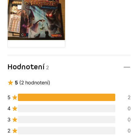
Hodnotení
2
5
(2 hodnotení)
5
2
4
0
3
0
2
0