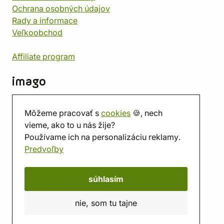
Ochrana osobných údajov
Rady a informace
Veľkoobchod
Affiliate program
imago
Kontakt
Môžeme pracovať s
cookies
🍪, nech
Predajňa
vieme, ako to u nás žije?
Herňa
Používame ich na personalizáciu reklamy.
O nás
Predvoľby
Hodnotenie obchodu
Darčekové poukážky
Kalendár
súhlasím
imago.blog
nie, som tu tajne