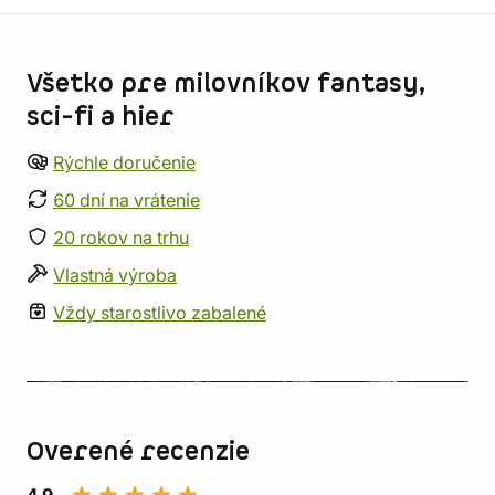
Informácie o obchode
Všetko pre milovníkov fantasy,
sci-fi a hier
Rýchle doručenie
60 dní na vrátenie
20 rokov na trhu
Vlastná výroba
Vždy starostlivo zabalené
Overené recenzie