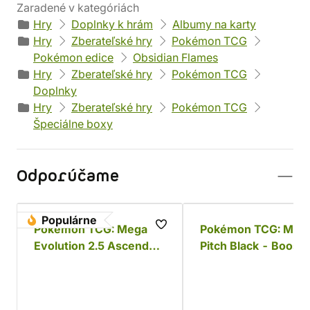
Zaradené v kategóriách
Hry
Doplnky k hrám
Albumy na karty
Hry
Zberateľské hry
Pokémon TCG
Pokémon edice
Obsidian Flames
Hry
Zberateľské hry
Pokémon TCG
Doplnky
Hry
Zberateľské hry
Pokémon TCG
Špeciálne boxy
Odporúčame
Populárne
Pokémon TCG: Mega
Pokémon TCG: ME0
Evolution 2.5 Ascended
Pitch Black - Booste
Heroes - Elite trainer
Bundle
box