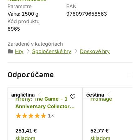
Parametre
EAN
Váha: 1500 g
9780979658563
Kód produktu
8965
Zaradené v kategóriách
Hry
Spoločenské hry
Doskové hry
Odporúčame
angličtina
čeština
Firefly: The Game - 10.
Fromage
Anniversary Collector's
Edition
1×
251,41 €
52,77 €
skladom
skladom