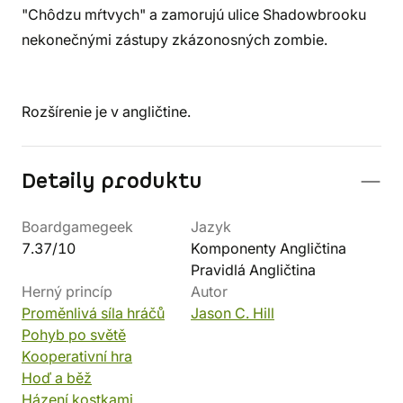
"Chôdzu mŕtvych" a zamorujú ulice Shadowbrooku
nekonečnými zástupy zkázonosných zombie.
Rozšírenie je v angličtine.
Detaily produktu
Boardgamegeek
Jazyk
7.37/10
Komponenty Angličtina
Pravidlá Angličtina
Herný princíp
Autor
Proměnlivá síla hráčů
Jason C. Hill
Pohyb po světě
Kooperativní hra
Hoď a běž
Házení kostkami