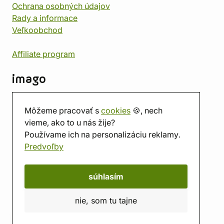
Ochrana osobných údajov
Rady a informace
Veľkoobchod
Affiliate program
imago
Kontakt
Môžeme pracovať s
cookies
🍪, nech
Predajňa
vieme, ako to u nás žije?
Herňa
Používame ich na personalizáciu reklamy.
O nás
Predvoľby
Hodnotenie obchodu
Darčekové poukážky
Kalendár
súhlasím
imago.blog
nie, som tu tajne