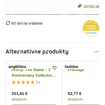
opýtaj sa
60 dní na vrátenie
Alternatívne produkty
angličtina
čeština
Firefly: The Game - 10.
Fromage
Anniversary Collector's
Edition
1×
251,41 €
52,77 €
skladom
skladom