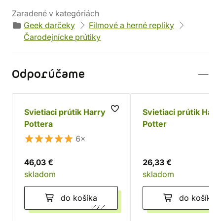
Zaradené v kategóriách
Geek darčeky
Filmové a herné repliky
Čarodejnícke prútiky
Odporúčame
Svietiaci prútik Harryho
Svietiaci prútik Harr
Pottera
Potter
6×
46,03 €
26,33 €
skladom
skladom
do košíka
do košíka