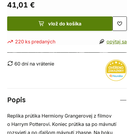
41,01 €
vlož do košíka
220 ks predaných
opýtaj sa
60 dní na vrátenie
Popis
Replika prútika Hermiony Grangerovej z filmov
o Harrym Potterovi. Koniec prútika sa po mávnutí
rozsvieti a po ďalšom mávnutí zhasne. Na boku