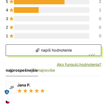
5
2
4
1
3
0
2
0
1
0
napíš hodnotenie
Ako fungujú hodnotenia?
najprospešnejšie
najnovšie
Jana P.
JP
3