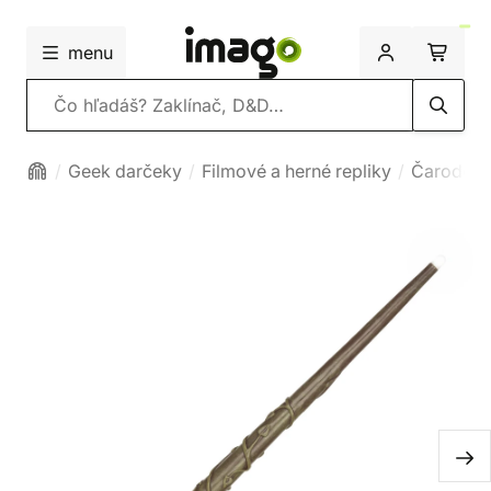
menu
Vyhľadávanie
Geek darčeky
Filmové a herné repliky
Čarodejní