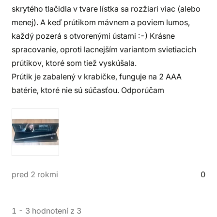
skrytého tlačidla v tvare lístka sa rozžiari viac (alebo
menej). A keď prútikom mávnem a poviem lumos,
každý pozerá s otvorenými ústami :-) Krásne
spracovanie, oproti lacnejším variantom svietiacich
prútikov, ktoré som tiež vyskúšala.
Prútik je zabalený v krabičke, funguje na 2 AAA
batérie, ktoré nie sú súčasťou. Odporúčam
pred 2 rokmi
0
1
-
3
hodnotení
z
3