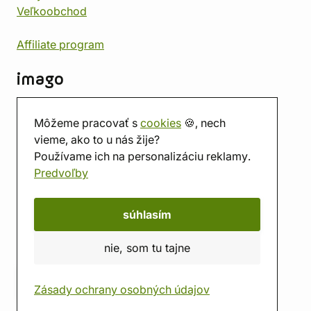
Veľkoobchod
Affiliate program
imago
Kontakt
Môžeme pracovať s
cookies
🍪, nech
Predajňa
vieme, ako to u nás žije?
Herňa
Používame ich na personalizáciu reklamy.
O nás
Predvoľby
Hodnotenie obchodu
Darčekové poukážky
Kalendár
súhlasím
imago.blog
nie, som tu tajne
Zásady ochrany osobných údajov