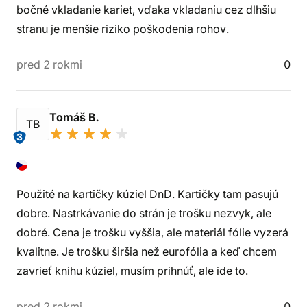
bočné vkladanie kariet, vďaka vkladaniu cez dlhšiu
stranu je menšie riziko poškodenia rohov.
pred 2 rokmi
0
Tomáš B.
TB
3
Použité na kartičky kúziel DnD. Kartičky tam pasujú
dobre. Nastrkávanie do strán je trošku nezvyk, ale
dobré. Cena je trošku vyššia, ale materiál fólie vyzerá
kvalitne. Je trošku širšia než eurofólia a keď chcem
zavrieť knihu kúziel, musím prihnúť, ale ide to.
pred 2 rokmi
0