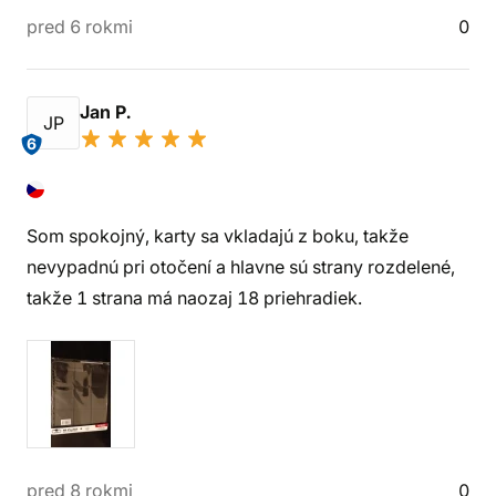
pred 6 rokmi
0
Jan P.
JP
6
Som spokojný, karty sa vkladajú z boku, takže
nevypadnú pri otočení a hlavne sú strany rozdelené,
takže 1 strana má naozaj 18 priehradiek.
pred 8 rokmi
0