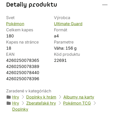
Detaily produktu
Svet
Výrobca
Pokémon
Ultimate Guard
Celkem kapes
Formát
180
a4
Kapes na stránce
Parametre
18
Váha: 156 g
EAN
Kód produktu
4260250078365
22691
4260250078389
4260250078440
4260250078396
Zaradené v kategóriách
Hry
Doplnky k hrám
Albumy na karty
Hry
Zberateľské hry
Pokémon TCG
Doplnky