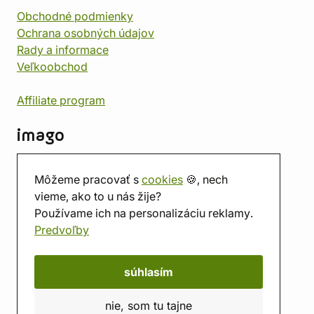
Obchodné podmienky
Ochrana osobných údajov
Rady a informace
Veľkoobchod
Affiliate program
imago
Kontakt
Môžeme pracovať s
cookies
🍪, nech
Predajňa
vieme, ako to u nás žije?
Herňa
Používame ich na personalizáciu reklamy.
O nás
Predvoľby
Hodnotenie obchodu
Darčekové poukážky
Kalendár
súhlasím
imago.blog
nie, som tu tajne