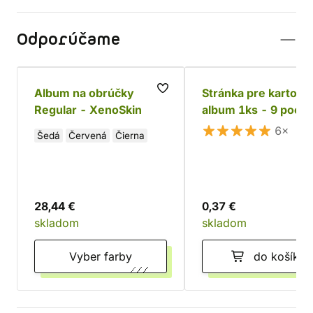
Odporúčame
Album na obrúčky
Stránka pre kartové
Regular - XenoSkin
album 1ks - 9 pocke
6×
Šedá
Červená
Čierna
28,44 €
0,37 €
skladom
skladom
Vyber farby
do košíka