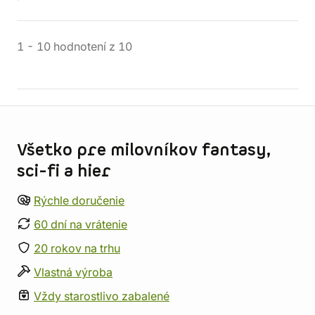
1
-
10
hodnotení
z
10
Informácie o obchode
Všetko pre milovníkov fantasy,
sci-fi a hier
Rýchle doručenie
60 dní na vrátenie
20 rokov na trhu
Vlastná výroba
Vždy starostlivo zabalené