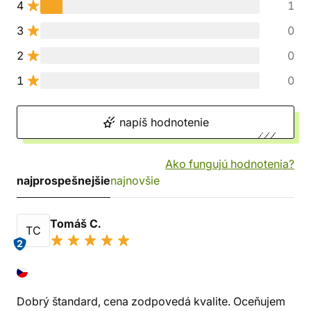
4
1
3
0
2
0
1
0
napíš hodnotenie
Ako fungujú hodnotenia?
najprospešnejšie
najnovšie
Tomáš C.
TC
2
Dobrý štandard, cena zodpovedá kvalite. Oceňujem