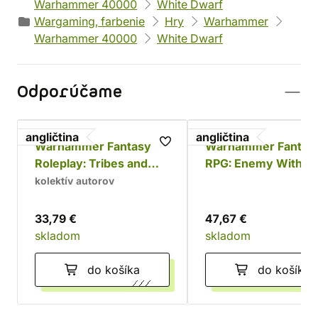
Warhammer 40000
White Dwarf
Wargaming, farbenie
Hry
Warhammer
Warhammer 40000
White Dwarf
Odporúčame
angličtina
angličtina
Warhammer Fantasy
Warhammer Fantas
Roleplay: Tribes and
RPG: Enemy Within 
Tribulations
Empire in Ruins
kolektív autorov
33,79 €
47,67 €
skladom
skladom
do košíka
do košíka