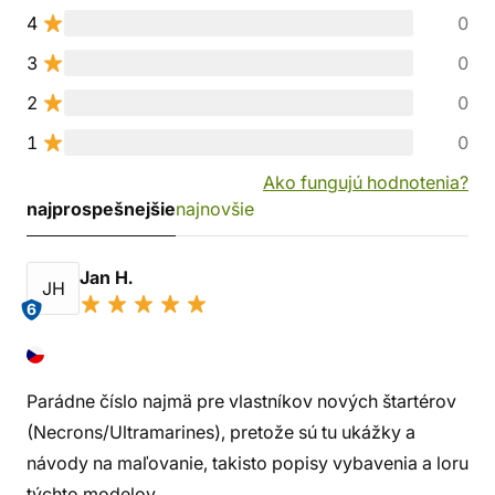
4
0
3
0
2
0
1
0
Ako fungujú hodnotenia?
najprospešnejšie
najnovšie
Jan H.
JH
6
Parádne číslo najmä pre vlastníkov nových štartérov
(Necrons/Ultramarines), pretože sú tu ukážky a
návody na maľovanie, takisto popisy vybavenia a loru
týchto modelov.