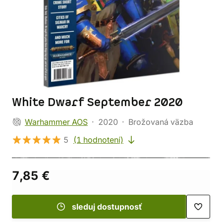
White Dwarf September 2020
Warhammer AOS
2020
Brožovaná väzba
5
(1 hodnotení)
7,85 €
sleduj dostupnosť