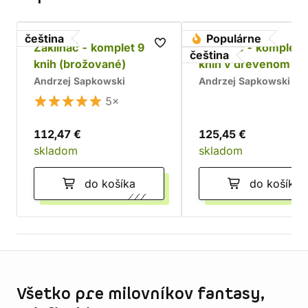
čeština
Populárne
Zaklínač - komplet 9
Zaklínač - komplet 
čeština
knih (brožované)
kníh v drevenom bo
Chrám
Andrzej Sapkowski
Andrzej Sapkowski
5×
112,47 €
125,45 €
skladom
skladom
do košíka
do košíka
Informácie o obchode
Všetko pre milovníkov fantasy,