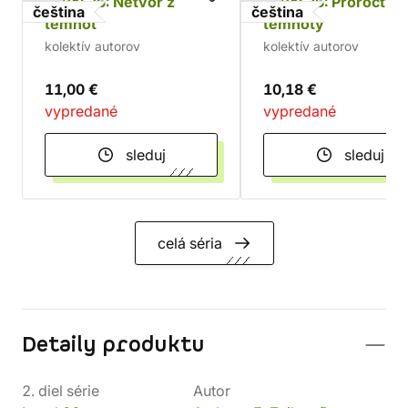
Level 26: Netvor z
Level 26: Proroctví
čeština
čeština
temnot
temnoty
kolektív autorov
kolektív autorov
11,00 €
10,18 €
vypredané
vypredané
sleduj
sleduj
celá séria
Detaily produktu
2. diel série
Autor