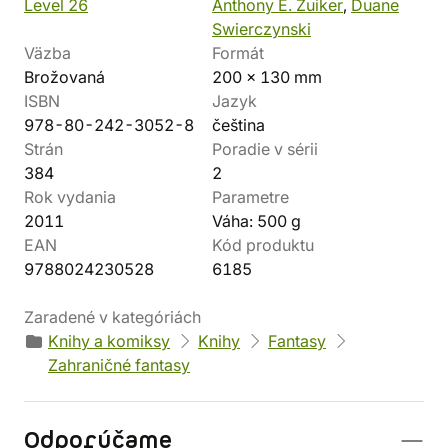
Level 26
Anthony E. Zuiker
,
Duane
Swierczynski
Väzba
Formát
Brožovaná
200 x 130 mm
ISBN
Jazyk
978-80-242-3052-8
čeština
Strán
Poradie v sérii
384
2
Rok vydania
Parametre
2011
Váha: 500 g
EAN
Kód produktu
9788024230528
6185
Zaradené v kategóriách
Knihy a komiksy
Knihy
Fantasy
Zahraničné fantasy
Odporúčame