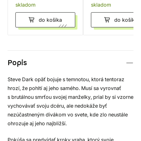
skladom
skladom
do košíka
do košíka
Popis
Steve Dark opäť bojuje s temnotou, ktorá tentoraz
hrozí, že pohltí aj jeho samého. Musí sa vyrovnať
s brutálnou smrťou svojej manželky, prial by si vzorne
vychovávať svoju dcéru, ale nedokáže byť
nezúčastneným divákom vo svete, kde zlo neustále
ohrozuje aj jeho najbližší.
Pokúša sa predvídať kroky vraha, ktorý svoje