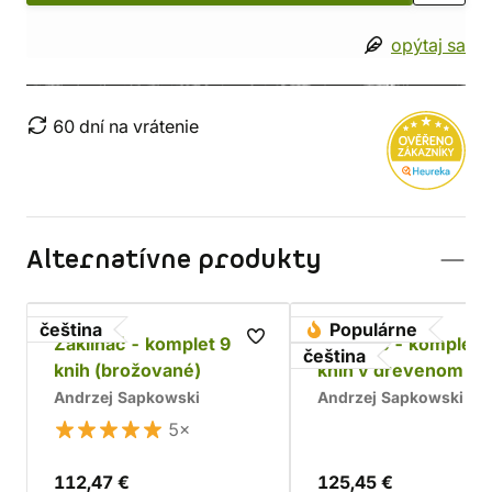
opýtaj sa
60 dní na vrátenie
Alternatívne produkty
čeština
Populárne
Zaklínač - komplet 9
Zaklínač - komplet 
čeština
knih (brožované)
kníh v drevenom bo
Chrám
Andrzej Sapkowski
Andrzej Sapkowski
5×
112,47 €
125,45 €