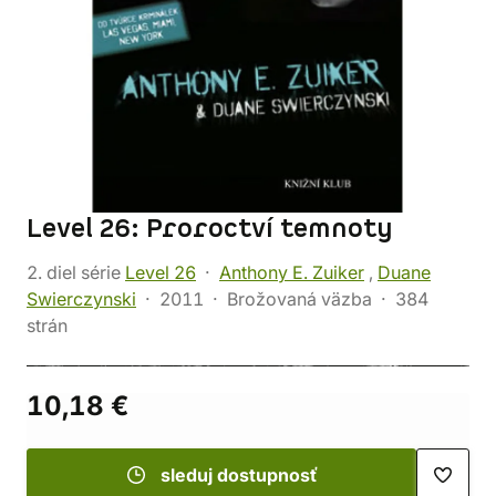
Level 26: Proroctví temnoty
2. diel série
Level 26
Anthony E. Zuiker
,
Duane
Swierczynski
2011
Brožovaná väzba
384
strán
10,18 €
sleduj dostupnosť