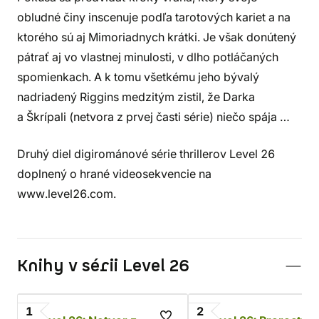
obludné činy inscenuje podľa tarotových kariet a na
ktorého sú aj Mimoriadnych krátki. Je však donútený
pátrať aj vo vlastnej minulosti, v dlho potláčaných
spomienkach. A k tomu všetkému jeho bývalý
nadriadený Riggins medzitým zistil, že Darka
a Škrípali (netvora z prvej časti série) niečo spája …
Druhý diel digirománové série thrillerov Level 26
doplnený o hrané videosekvencie na
www.level26.com.
Knihy v sérii Level 26
1
2