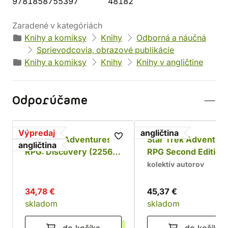
9781858755397
48182
Zaradené v kategóriách
Knihy a komiksy
Knihy
Odborná a náučná
Sprievodcovia, obrazové publikácie
Knihy a komiksy
Knihy
Knihy v angličtine
Odporúčame
Výpredaj
angličtina
Star Trek Adventures
Star Trek Adventur
angličtina
RPG: Discovery (2256-
RPG Second Edition:
2258)
Game Toolkit
kolektív autorov
34,78 €
45,37 €
skladom
skladom