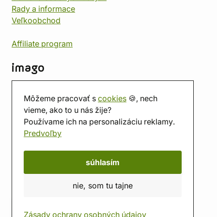
Rady a informace
Veľkoobchod
Affiliate program
imago
Kontakt
Môžeme pracovať s
cookies
🍪, nech
Predajňa
vieme, ako to u nás žije?
Herňa
Používame ich na personalizáciu reklamy.
O nás
Predvoľby
Hodnotenie obchodu
Darčekové poukážky
Kalendár
súhlasím
imago.blog
nie, som tu tajne
Zásady ochrany osobných údajov