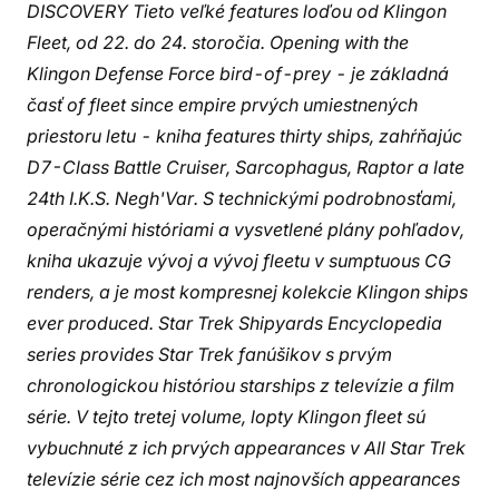
DISCOVERY Tieto veľké features loďou od Klingon
Fleet, od 22. do 24. storočia. Opening with the
Klingon Defense Force bird-of-prey - je základná
časť of fleet since empire prvých umiestnených
priestoru letu - kniha features thirty ships, zahŕňajúc
D7-Class Battle Cruiser, Sarcophagus, Raptor a late
24th I.K.S. Negh'Var. S technickými podrobnosťami,
operačnými históriami a vysvetlené plány pohľadov,
kniha ukazuje vývoj a vývoj fleetu v sumptuous CG
renders, a je most kompresnej kolekcie Klingon ships
ever produced. Star Trek Shipyards Encyclopedia
series provides Star Trek fanúšikov s prvým
chronologickou históriou starships z televízie a film
série. V tejto tretej volume, lopty Klingon fleet sú
vybuchnuté z ich prvých appearances v All Star Trek
televízie série cez ich most najnovších appearances