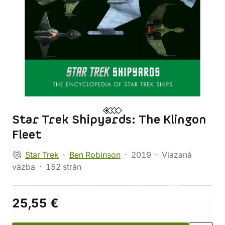
Star Trek Shipyards: The Klingon
Fleet
Star Trek
Ben Robinson
2019
Viazaná
väzba
152 strán
25,55 €