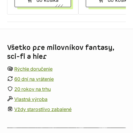
do košíka
do košíka
Informácie o obchode
Všetko pre milovníkov fantasy,
sci-fi a hier
Rýchle doručenie
60 dní na vrátenie
20 rokov na trhu
Vlastná výroba
Vždy starostlivo zabalené