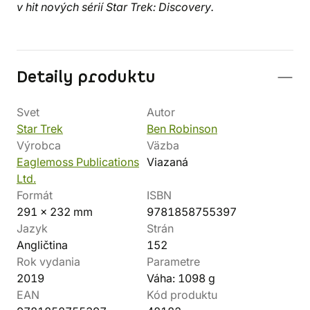
v hit nových sérií Star Trek: Discovery.
Detaily produktu
Svet
Autor
Star Trek
Ben Robinson
Výrobca
Väzba
Eaglemoss Publications
Viazaná
Ltd.
Formát
ISBN
291 x 232 mm
9781858755397
Jazyk
Strán
Angličtina
152
Rok vydania
Parametre
2019
Váha: 1098 g
EAN
Kód produktu