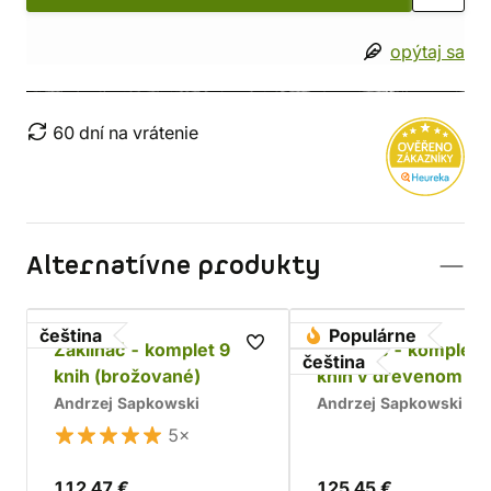
opýtaj sa
60 dní na vrátenie
Alternatívne produkty
čeština
Populárne
Zaklínač - komplet 9
Zaklínač - komplet 
čeština
knih (brožované)
kníh v drevenom bo
Chrám
Andrzej Sapkowski
Andrzej Sapkowski
5×
112,47 €
125,45 €