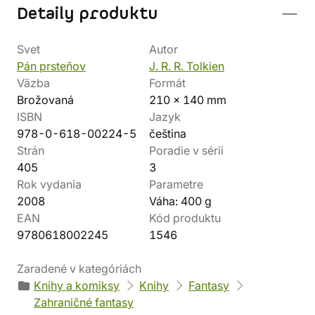
Detaily produktu
Svet
Autor
Pán prsteňov
J. R. R. Tolkien
Väzba
Formát
Brožovaná
210 x 140 mm
ISBN
Jazyk
978-0-618-00224-5
čeština
Strán
Poradie v sérii
405
3
Rok vydania
Parametre
2008
Váha: 400 g
EAN
Kód produktu
9780618002245
1546
Zaradené v kategóriách
Knihy a komiksy
Knihy
Fantasy
Zahraničné fantasy