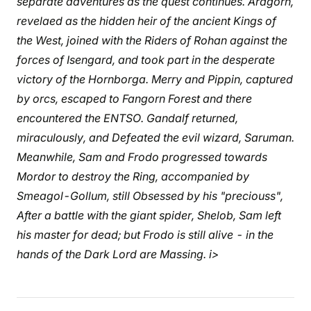
separate adventures as the quest continues. Aragorn,
revelaed as the hidden heir of the ancient Kings of
the West, joined with the Riders of Rohan against the
forces of Isengard, and took part in the desperate
victory of the Hornborga. Merry and Pippin, captured
by orcs, escaped to Fangorn Forest and there
encountered the ENTSO. Gandalf returned,
miraculously, and Defeated the evil wizard, Saruman.
Meanwhile, Sam and Frodo progressed towards
Mordor to destroy the Ring, accompanied by
Smeagol-Gollum, still Obsessed by his "preciouss",
After a battle with the giant spider, Shelob, Sam left
his master for dead; but Frodo is still alive - in the
hands of the Dark Lord are Massing. i>