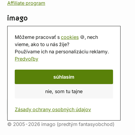
Affiliate program
imago
Kontakt
Môžeme pracovať s
cookies
🍪, nech
Predajňa
vieme, ako to u nás žije?
Herňa
Používame ich na personalizáciu reklamy.
O nás
Predvoľby
Hodnotenie obchodu
Darčekové poukážky
Kalendár
súhlasím
imago.blog
nie, som tu tajne
Zásady ochrany osobných údajov
© 2005-2026 imago (predtým fantasyobchod)