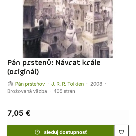
Pán prstenů: Návrat krále
(originál)
Pán prsteňov
J. R. R. Tolkien
2008
Brožovaná väzba
405 strán
7,05 €
sleduj dostupnosť