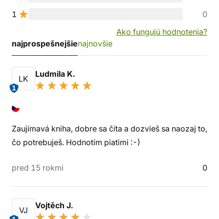
1
0
Ako fungujú hodnotenia?
najprospešnejšie
najnovšie
Ludmila K.
LK
1
Zaujímavá kniha, dobre sa číta a dozvieš sa naozaj to,
čo potrebuješ. Hodnotím piatimi :-)
pred 15 rokmi
0
Vojtěch J.
VJ