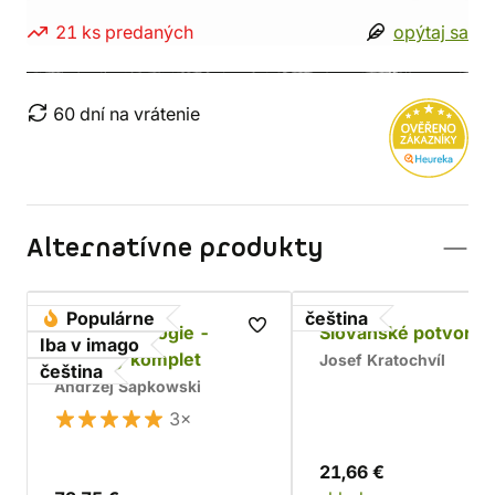
21 ks predaných
opýtaj sa
60 dní na vrátenie
Alternatívne produkty
Populárne
čeština
Husitská trilogie -
Slovanské potvory
Iba v imago
dárkový komplet
Josef Kratochvíl
čeština
Andrzej Sapkowski
3×
21,66 €