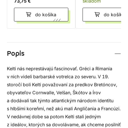
73,75 €
skladom
do košíka
do košíka
Popis
Kelti nás neprestávajú fascinovať. Gréci a Rimania
v nich videli barbarské votrelca zo severu. V 19.
storočí boli Kelti považovaní za predkov Bretóncov,
obyvateľov Cornwalle, Velšan, Škótov a Írov
a dodávali tak týmto atlantickým národom identitu
s hlbšími koreňmi, než akú mali Angličania a Francúzi.
V nedávnej dobe sa potom Kelti stali jedným
z ideálov, ktorých sa dovolávame, ak chceme posilniť