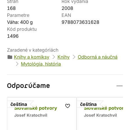
Strán
Rok vydania
168
2008
Parametre
EAN
Váha: 400 g
9788073631628
Kód produktu
1496
Zaradené v kategóriách
Knihy a komiksy
Knihy
Odborná a náučná
Mytológia, história
Odporúčame
čeština
čeština
Slovanské potvory
Slovanské potvory 
Josef Kratochvíl
Josef Kratochvíl