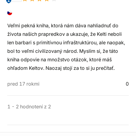
1
Veľmi pekná kniha, ktorá nám dáva nahliadnuť do
života našich prapredkov a ukazuje, že Kelti neboli
len barbari s primitívnou infraštruktúrou, ale naopak,
bol to veľmi civilizovaný národ. Myslím si, že táto
kniha odpovie na množstvo otázok, ktoré máš
ohľadom Keltov. Naozaj stojí za to si ju prečítať.
pred 17 rokmi
0
1
-
2
hodnotení
z
2