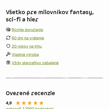
Informácie o obchode
Všetko pre milovníkov fantasy,
sci-fi a hier
Rýchle doručenie
60 dní na vrátenie
20 rokov na trhu
Vlastná výroba
Vždy starostlivo zabalené
Overené recenzie
4,9
zobraziť 12990 hodnotení