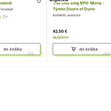
dozemě
The One Ring RPG: Moria -
Týmto Doors of Durin
Fonstad
kolektív autorov
2×
42,50 €
skladom
do košíka
do košíka