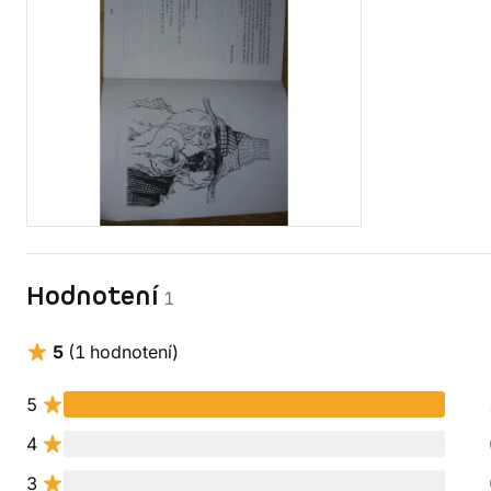
Hodnotení
1
5
(1 hodnotení)
5
4
3