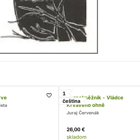
1
rve
Černokněžník - Vládce
čeština
Krvavého ohně
leta
Juraj Červenák
26,00 €
skladom