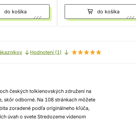
do košíka
do košíka
ákazníkov
Hodnotení (1)
och českých tolkienovských združení na
ne, skôr odborné. Na 108 stránkach môžete
bita zoradené podľa originálneho kľúča,
atších úvah o svete Stredozeme videnom