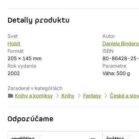
Detaily produktu
Svet
Autor
Hobit
Daniela Binder
Formát
ISBN
205 x 145 mm
80-86428-25
Rok vydania
Parametre
2002
Váha: 500 g
Zaradené v kategóriách
Knihy a komiksy
Knihy
Fantasy
České a slo
Odporúčame
angličtina
čeština