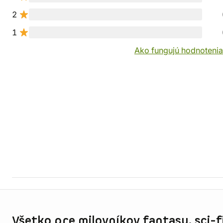
2
1
Ako fungujú hodnotenia
Informácie o obchode
Všetko pre milovníkov fantasy, sci-fi