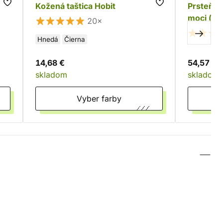
Kožená taštica Hobit
Prsteň P
moci (ne
20×
Hnedá
Čierna
14,68 €
54,57 €
skladom
skladom
Vyber farby