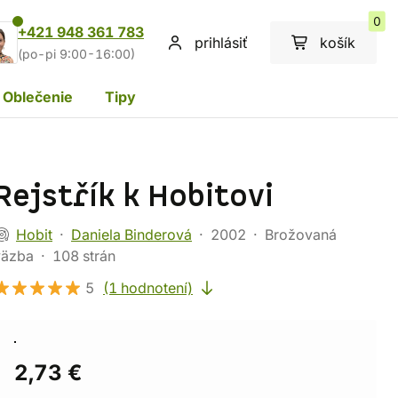
0
+421 948 361 783
prihlásiť
košík
(po-pi 9:00-16:00)
Oblečenie
Tipy
Rejstřík k Hobitovi
Hobit
Daniela Binderová
2002
Brožovaná
väzba
108 strán
5
(1 hodnotení)
2,73 €