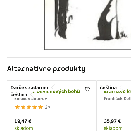
Alternatívne produkty
Darček zadarmo
čeština
Asterion: Úsvit nových bohů
Bratrstvo k
čeština
kolektív autorov
František Kot
2×
19,47 €
35,97 €
skladom
skladom