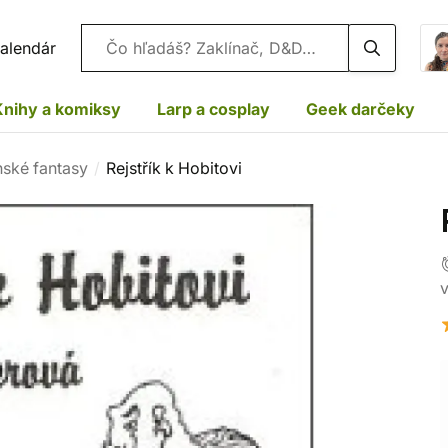
Vyhľadávanie
alendár
Knihy a komiksy
Larp a cosplay
Geek darčeky
nské fantasy
Rejstřík k Hobitovi