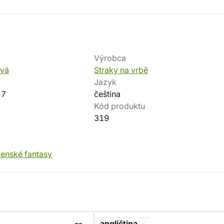
Výrobca
ová
Straky na vrbě
Jazyk
-7
čeština
Kód produktu
319
venské fantasy
angličtina