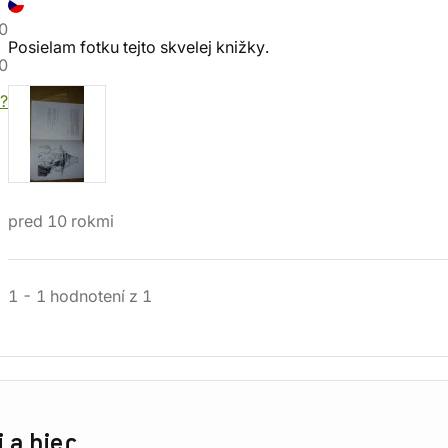
0
Posielam fotku tejto skvelej knižky.
0
?
pred 10 rokmi
1
-
1
hodnotení
z
1
 a hier