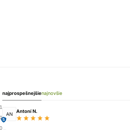
najprospešnejšie
najnovšie
1
Antoní N.
AN
0
5
0