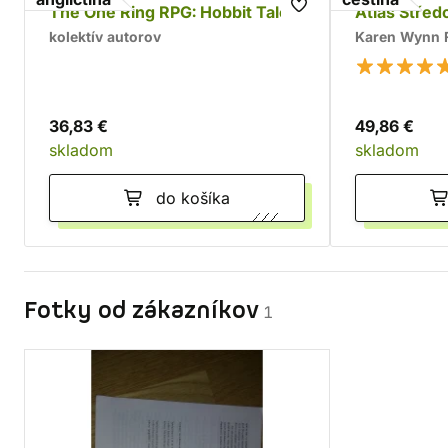
The One Ring RPG: Hobbit Tales
Atlas Stře
kolektív autorov
Karen Wynn 
36,83 €
49,86 €
skladom
skladom
do košíka
Fotky od zákazníkov
1