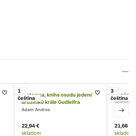
1
3
Wetemaa, kniha osudu jedenácti
Impériu
čeština
čeština
družiníků krále Gudleifra
Roman Bu
Adam Andres
22,94 €
21,66 €
skladom
skladom