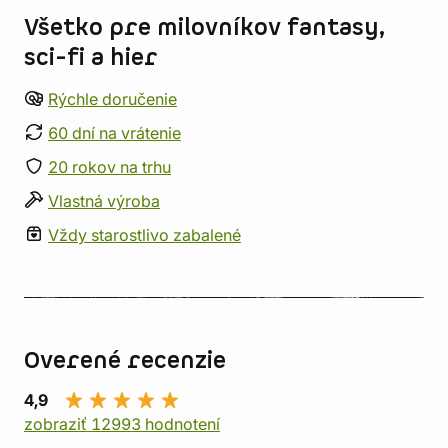
Všetko pre milovníkov fantasy,
sci-fi a hier
Rýchle doručenie
60 dní na vrátenie
20 rokov na trhu
Vlastná výroba
Vždy starostlivo zabalené
Overené recenzie
4,9
zobraziť 12993 hodnotení