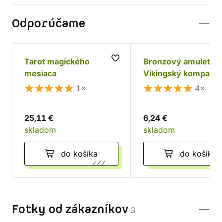
Odporúčame
Tarot magického
Bronzový amulet
mesiaca
Vikingský kompas
1×
4×
25,11 €
6,24 €
skladom
skladom
do košíka
do košíka
Fotky od zákazníkov
3