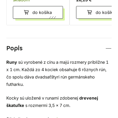
do košíka
do košíka
Popis
Runy
sú vyrobené z cínu a majú rozmery približne 1
x 1 cm. Každá zo 4 kociek obsahuje 6 rôznych rún,
čo spolu dáva dvadsaťštyri rún germánskeho
futharku.
Kocky sú uložené v runami zdobenej
drevenej
škatuľke
s rozmermi 3,5 x 7 cm.