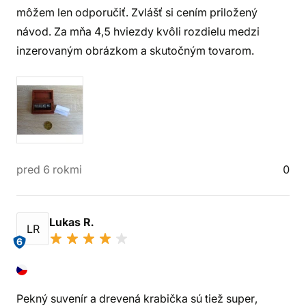
môžem len odporučiť. Zvlášť si cením priložený
návod. Za mňa 4,5 hviezdy kvôli rozdielu medzi
inzerovaným obrázkom a skutočným tovarom.
pred 6 rokmi
0
Lukas R.
LR
6
Pekný suvenír a drevená krabička sú tiež super,