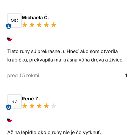
Michaela Č.
MČ
1
Tieto runy sú prekrásne :). Hneď ako som otvorila
krabičku, prekvapila ma krásna vôňa dreva a živice.
pred 15 rokmi
1
René Z.
RZ
6
Až na lepidlo okolo runy nie je čo vytknúť.