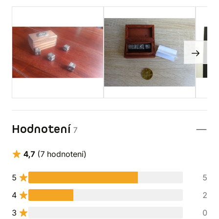
Hodnotení
7
4,7
(7 hodnotení)
5
5
4
2
3
0