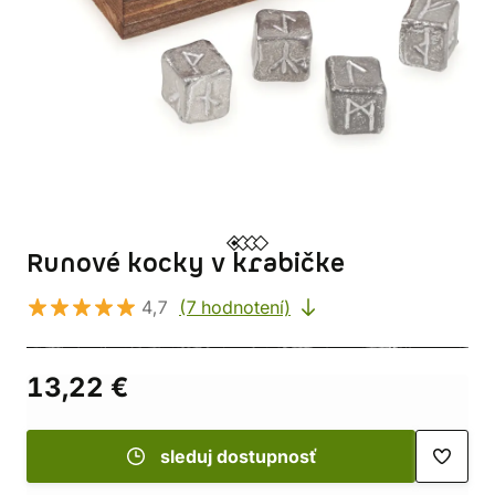
Runové kocky v krabičke
4,7
(7 hodnotení)
13,22 €
sleduj dostupnosť