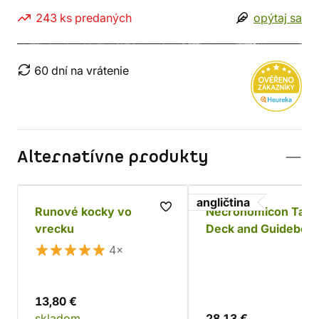
243 ks predaných
opýtaj sa
60 dní na vrátenie
Alternatívne produkty
angličtina
Runové kocky vo
Necronomicon Taro
vrecku
Deck and Guideboo
4×
13,80 €
skladom
28,13 €