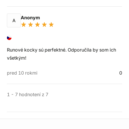
Anonym
A
Runové kocky sú perfektné. Odporučila by som ich
všetkým!
pred 10 rokmi
0
1
-
7
hodnotení
z
7
Informácie o obchode