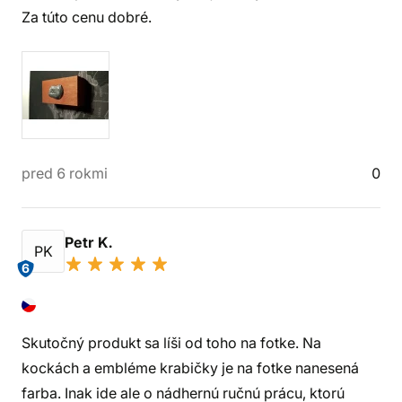
Za túto cenu dobré.
pred 6 rokmi
0
Petr K.
PK
6
Skutočný produkt sa líši od toho na fotke. Na
kockách a embléme krabičky je na fotke nanesená
farba. Inak ide ale o nádhernú ručnú prácu, ktorú