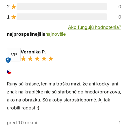
2
0
1
0
Ako fungujú hodnotenia?
najprospešnejšie
najnovšie
Veronika P.
VP
5
Runy sú krásne, len ma trošku mrzí, že ani kocky, ani
znak na krabičke nie sú sfarbené do hneda/bronzova,
ako na obrázku. Sú akoby starostrieborné. Aj tak
urobili radosť :)
pred 10 rokmi
1