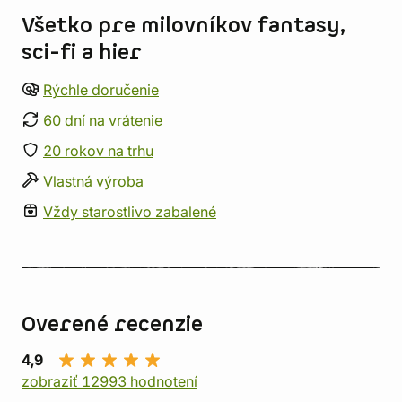
Všetko pre milovníkov fantasy,
sci-fi a hier
Rýchle doručenie
60 dní na vrátenie
20 rokov na trhu
Vlastná výroba
Vždy starostlivo zabalené
Overené recenzie
4,9
zobraziť 12993 hodnotení