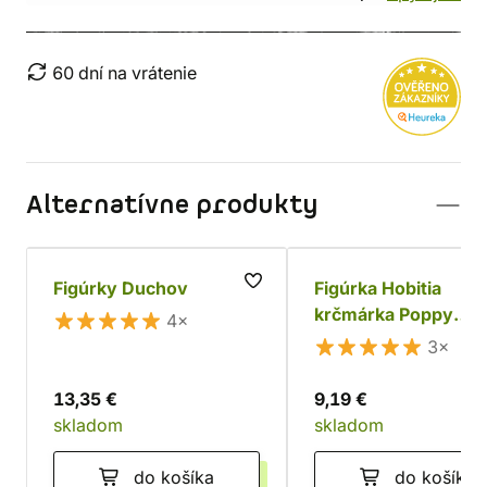
60 dní na vrátenie
Alternatívne produkty
Figúrky Duchov
Figúrka Hobitia
krčmárka Poppy
4×
Cloverlocks
3×
13,35 €
9,19 €
skladom
skladom
do košíka
do košíka