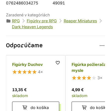
0762486034275
49091
Zaradené v kategóriách
RPG
Figúrky pre RPG
Reaper Miniatures
Dark Heaven Legends
Odporúčame
Figúrky Duchov
Figúrka požierača
mysle
4×
3×
13,35 €
4,99 €
skladom
skladom
do košíka
do košíka