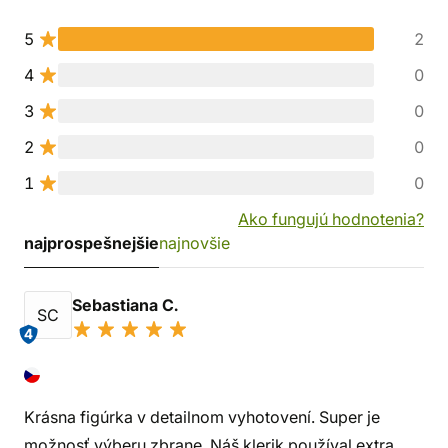
5
2
4
0
3
0
2
0
1
0
Ako fungujú hodnotenia?
najprospešnejšie
najnovšie
Sebastiana C.
SC
4
Krásna figúrka v detailnom vyhotovení. Super je
možnosť výberu zbrane. Náš klerik používal extra