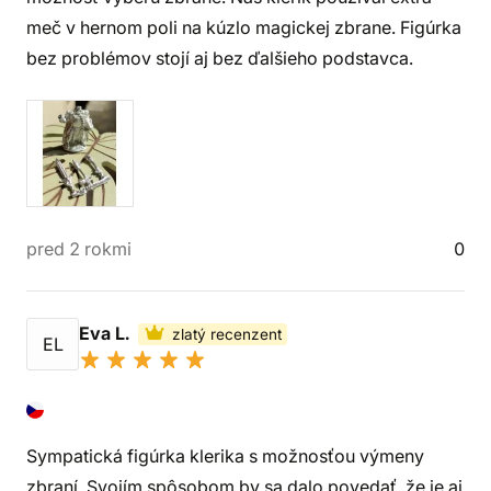
meč v hernom poli na kúzlo magickej zbrane. Figúrka
bez problémov stojí aj bez ďalšieho podstavca.
pred 2 rokmi
0
Eva L.
zlatý recenzent
EL
Sympatická figúrka klerika s možnosťou výmeny
zbraní. Svojím spôsobom by sa dalo povedať, že je aj