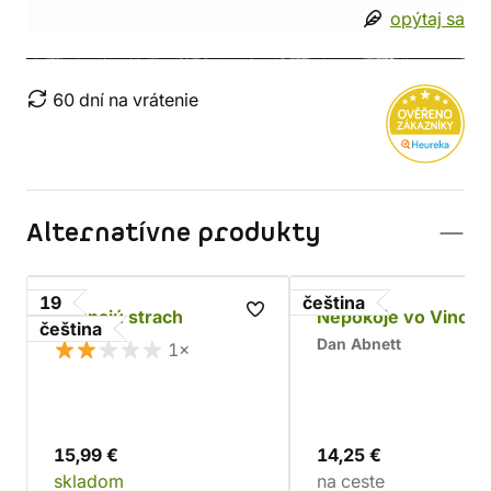
opýtaj sa
60 dní na vrátenie
Alternatívne produkty
19
čeština
Neznajú strach
Nepokoje vo Vincul
čeština
Dan Abnett
1×
15,99 €
14,25 €
skladom
na ceste