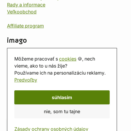
Rady a informace
Veľkoobchod
Affiliate program
imago
Kontakt
Môžeme pracovať s
cookies
🍪, nech
Predajňa
vieme, ako to u nás žije?
Herňa
Používame ich na personalizáciu reklamy.
O nás
Predvoľby
Hodnotenie obchodu
Darčekové poukážky
Kalendár
súhlasím
imago.blog
nie, som tu tajne
Zásady ochrany osobných údajov