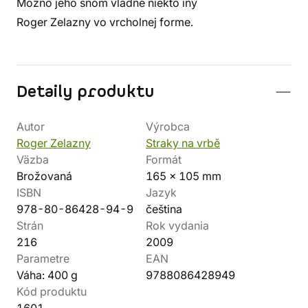
Možno jeho snom vládne niekto iný
Roger Zelazny vo vrcholnej forme.
Detaily produktu
Autor
Výrobca
Roger Zelazny
Straky na vrbě
Väzba
Formát
Brožovaná
165 x 105 mm
ISBN
Jazyk
978-80-86428-94-9
čeština
Strán
Rok vydania
216
2009
Parametre
EAN
Váha: 400 g
9788086428949
Kód produktu