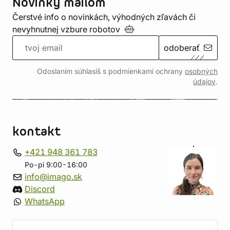
Novinky mailom
Čerstvé info o novinkách, výhodných zľavách či
nevyhnutnej vzbure
robotov
odoberať
Odoslaním súhlasíš s podmienkami ochrany
osobných
údajov
.
kontakt
+421 948 361 783
Po-pi 9:00-16:00
info@imago.sk
Discord
WhatsApp