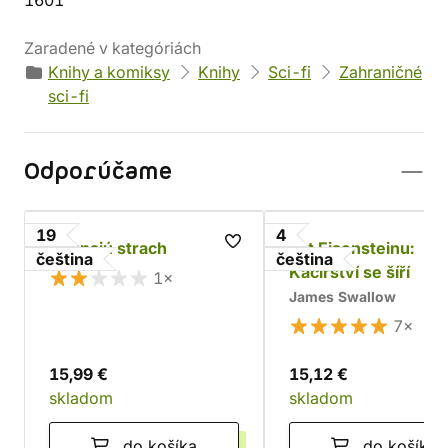
1601
Zaradené v kategóriách
Knihy a komiksy
Knihy
Sci-fi
Zahraničné
sci-fi
Odporúčame
19
4
Neznajú strach
Let Eisensteinu:
čeština
čeština
Kacířství se šíří
1×
James Swallow
7×
15,99 €
15,12 €
skladom
skladom
do košíka
do košíka