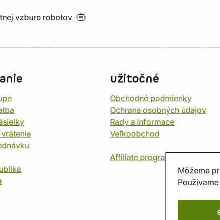
utnej vzbure
robotov
anie
užitočné
upe
Obchodné podmienky
atba
Ochrana osobných údajov
ásielky
Rady a informace
 vrátenie
Veľkoobchod
jednávku
Affiliate program
ublika
Môžeme pr
o
Používame 