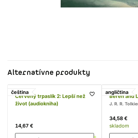
Alternatívne produkty
čeština
angličtina
Červený trpaslík 2: Lepší než
Beren and L
život (audiokniha)
J. R. R. Tolki
34,58 €
14,67 €
skladom