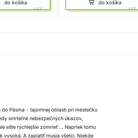
do košíka
do košíka
 do Pásma - tajomnej oblasti pri mestečku
kedy smrteľné nebezpečných úkazov,
le ešte rýchlejšie zomrieť … Napriek tomu
ak vysoká. A zaplatiť musia všetci. Niekde