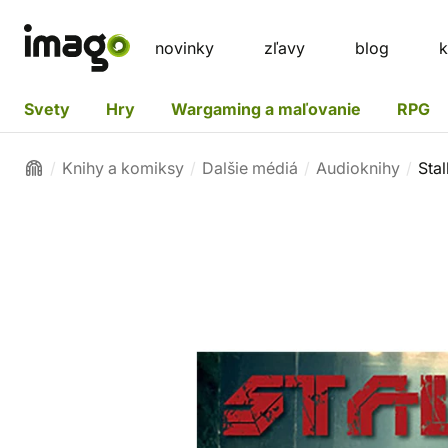
novinky
zľavy
blog
k
Svety
Hry
Wargaming a maľovanie
RPG
Knihy a komiksy
Dalšie médiá
Audioknihy
Stal