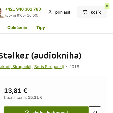
0
+421 948 361 783
prihlásiť
košík
(po-pi 9:00-16:00)
Oblečenie
Tipy
Stalker (audiokniha)
rkadij Strugackij
,
Boris Strugackij
2018
13,81 €
bežná cena:
15,21 €
sleduj dostupnosť