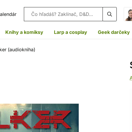
Vyhľadávanie
alendár
Knihy a komiksy
Larp a cosplay
Geek darčeky
ker (audiokniha)
A