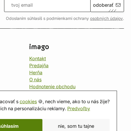
odoberať
Odoslaním súhlasíš s podmienkami ochrany
osobných údajov
.
imago
Kontakt
Predajňa
Herňa
O nás
Hodnotenie obchodu
Darčekové poukážky
Kalendár
acovať s
cookies
🍪, nech vieme, ako to u nás žije?
imago.blog
ich na personalizáciu reklamy.
Predvoľby
súhlasím
nie, som tu tajne