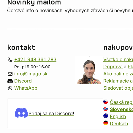
Novinky mailom
Čerstvé info o novinkách, výhodných zľavách či nevyhn
kontakt
nakupov
+421 948 361 783
Všetko o nák
Doprava
a
Pl
Po-pi 9:00-16:00
info@imago.sk
Ako balíme z
Discord
Reklamácie a
WhatsApp
Sledovať ob
Česká rep
Slovensk
Pridaj sa na Discord!
English
Deutsch