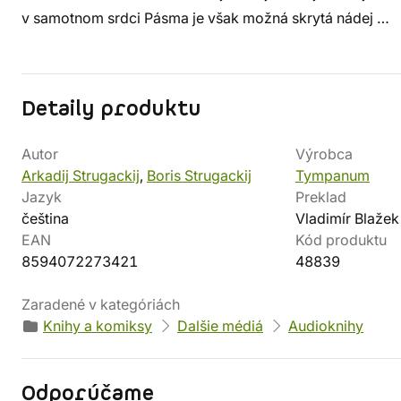
v samotnom srdci Pásma je však možná skrytá nádej …
Detaily produktu
Autor
Výrobca
Arkadij Strugackij
,
Boris Strugackij
Tympanum
Jazyk
Preklad
čeština
Vladimír Blažek
EAN
Kód produktu
8594072273421
48839
Zaradené v kategóriách
Knihy a komiksy
Dalšie médiá
Audioknihy
Odporúčame