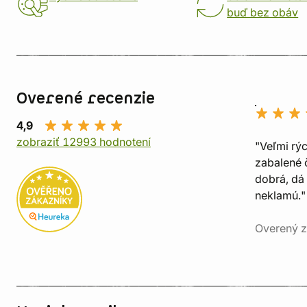
buď bez obáv
Overené recenzie
4,9
zobraziť 12993 hodnotení
"Veľmi rý
zabalené č
dobrá, dá 
neklamú."
Overený z