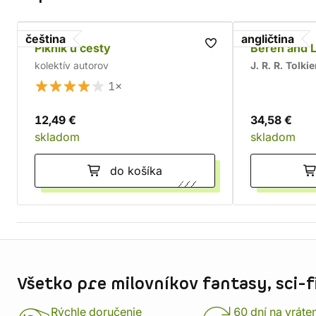
čeština
angličtina
Piknik u cesty
Beren and L
kolektív autorov
J. R. R. Tolki
1×
12,49 €
34,58 €
skladom
skladom
do košíka
Informácie o obchode
Všetko pre milovníkov fantasy, sci-fi
Rýchle doručenie
60 dní na vráte