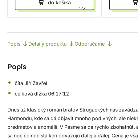
do košíka
Popis
Detaily produktu
Odporúčame
Popis
číta Jiří Zavřel
celková dĺžka 06:17:12
Dnes už klasický román bratov Strugackých nás zavádza
Harmondu, kde sa dá objaviť mnoho podivných, ale nie
predmetov a anomálií. V Pásme sa dá rýchlo zbohatnúť, a
sa noc čo noc stalkeri odvažujú ďalej a ďalej. Cena je vš