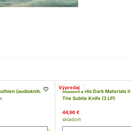
Výpredaj
uthien (audiokniha)
Audiohra His Dark Materials II
The Subtle Knife (3 LP)
en
44,96 €
skladom