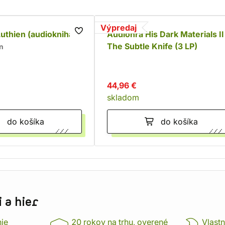
Výpredaj
uthien (audiokniha)
Audiohra His Dark Materials II
The Subtle Knife (3 LP)
en
44,96 €
skladom
do košíka
do košíka
 a hier
nie
20 rokov na trhu, overené
Vlastn