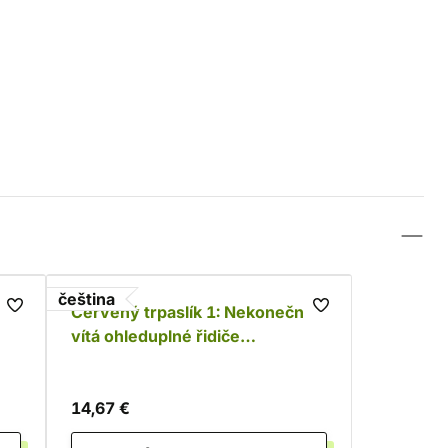
čeština
 -
Červený trpaslík 1: Nekonečno
vítá ohleduplné řidiče
(audiokniha)
14,67 €