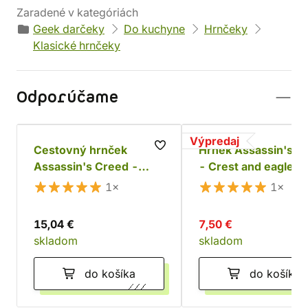
Zaradené v kategóriách
Geek darčeky
Do kuchyne
Hrnčeky
Klasické hrnčeky
Odporúčame
Výpredaj
Cestovný hrnček
Hrnek Assassin's C
Assassin's Creed -
- Crest and eagle
Logo
Mirage
1×
1×
15,04 €
7,50 €
skladom
skladom
do košíka
do košíka