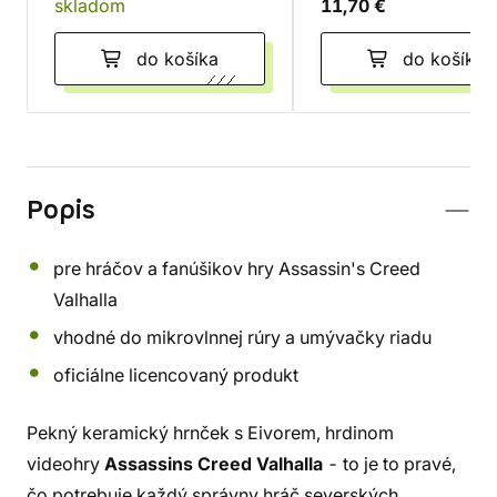
skladom
11,70 €
do košíka
do košíka
Popis
pre hráčov a fanúšikov hry Assassin's Creed
Valhalla
vhodné do mikrovlnnej rúry a umývačky riadu
oficiálne licencovaný produkt
Pekný keramický hrnček s Eivorem, hrdinom
videohry
Assassins Creed Valhalla
- to je to pravé,
čo potrebuje každý správny hráč severských