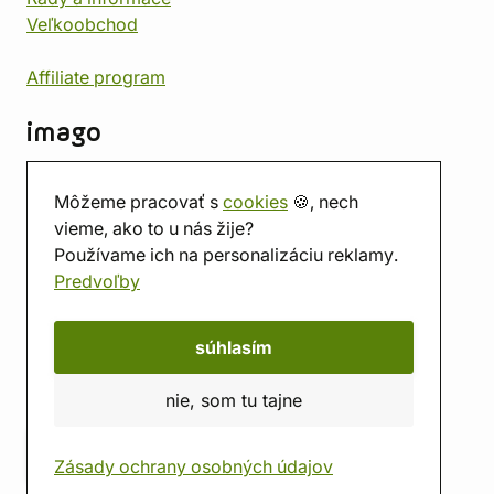
Veľkoobchod
Affiliate program
imago
Kontakt
Môžeme pracovať s
cookies
🍪, nech
Predajňa
vieme, ako to u nás žije?
Herňa
Používame ich na personalizáciu reklamy.
O nás
Predvoľby
Hodnotenie obchodu
Darčekové poukážky
Kalendár
súhlasím
imago.blog
nie, som tu tajne
Zásady ochrany osobných údajov