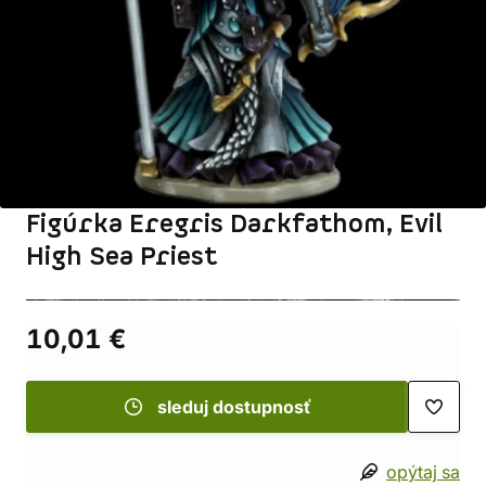
Figúrka Eregris Darkfathom, Evil
High Sea Priest
10,01 €
sleduj dostupnosť
opýtaj sa