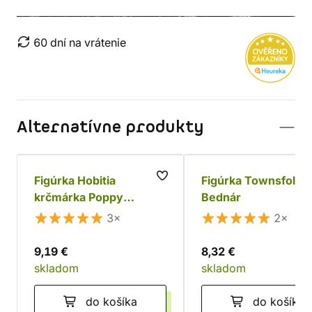
60 dní na vrátenie
Alternatívne produkty
Figúrka Hobitia
Figúrka Townsfolk:
krčmárka Poppy
Bednár
Cloverlocks
3×
2×
9,19 €
8,32 €
skladom
skladom
do košíka
do košíka