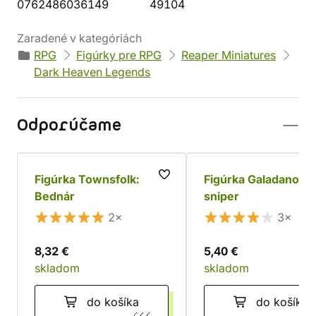
0762486036149
49104
Zaradené v kategóriách
RPG
Figúrky pre RPG
Reaper Miniatures
Dark Heaven Legends
Odporúčame
Figúrka Townsfolk:
Figúrka Galadanoth, 
Bednár
sniper
2×
3×
8,32 €
5,40 €
skladom
skladom
do košíka
do košíka