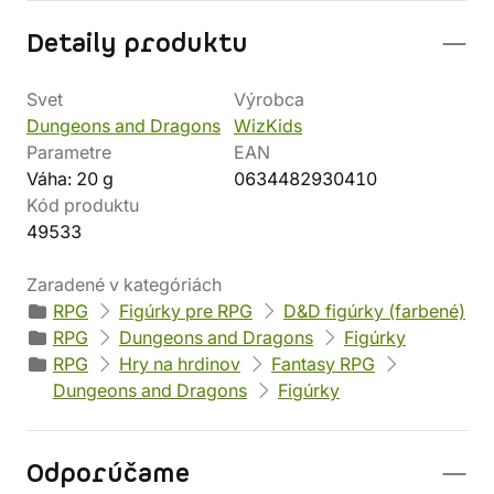
Detaily produktu
Svet
Výrobca
Dungeons and Dragons
WizKids
Parametre
EAN
Váha: 20 g
0634482930410
Kód produktu
49533
Zaradené v kategóriách
RPG
Figúrky pre RPG
D&D figúrky (farbené)
RPG
Dungeons and Dragons
Figúrky
RPG
Hry na hrdinov
Fantasy RPG
Dungeons and Dragons
Figúrky
Odporúčame