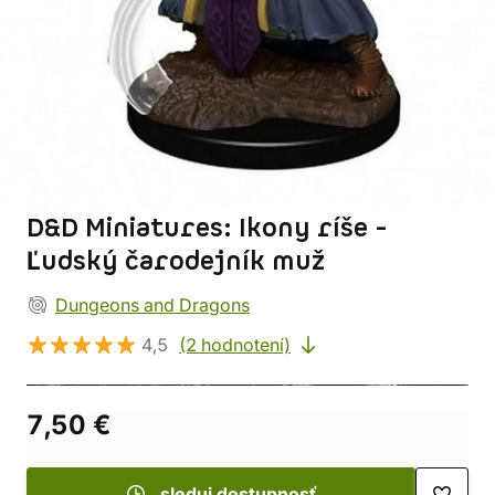
D&D Miniatures: Ikony ríše -
Ľudský čarodejník muž
Dungeons and Dragons
4,5
(2 hodnotení)
7,50 €
sleduj dostupnosť