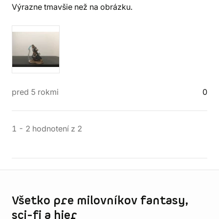
Výrazne tmavšie než na obrázku.
pred 5 rokmi
0
1
-
2
hodnotení
z
2
Informácie o obchode
Všetko pre milovníkov fantasy,
sci-fi a hier