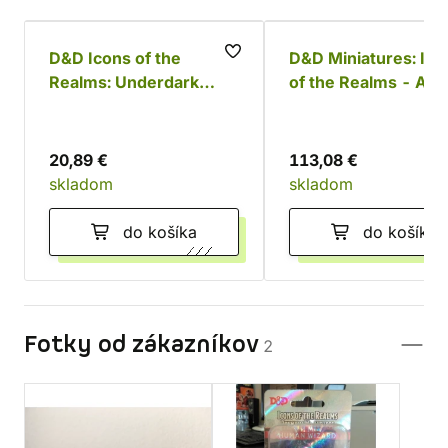
D&D Icons of the
D&D Miniatures: Ico
Realms: Underdark
of the Realms - Adu
Expeditions
Copper Dragon
20,89 €
113,08 €
skladom
skladom
do košíka
do košíka
Fotky od zákazníkov
2