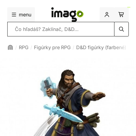
menu
Vyhľadávanie
RPG
Figúrky pre RPG
D&D figúrky (farbené)