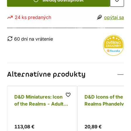
24 ks predaných
opýtaj sa
60 dní na vrátenie
Alternatívne produkty
D&D Miniatures: Icons
D&D Icons of the
of the Realms - Adult
Realms Phandelver 
Copper Dragon
Below The Shattere
Obelisk
113,08 €
20,89 €